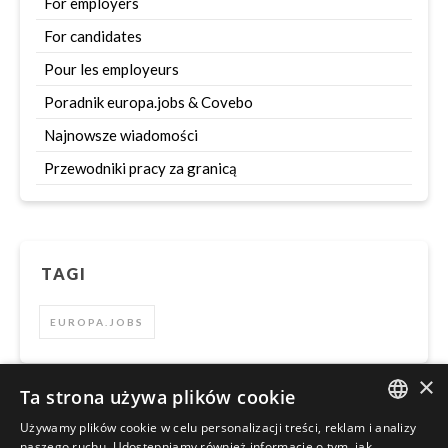
For employers
For candidates
Pour les employeurs
Poradnik europa.jobs & Covebo
Najnowsze wiadomości
Przewodniki pracy za granicą
TAGI
EUROPA.JOBS
×
Ta strona używa plików cookie
Używamy plików cookie w celu personalizacji treści, reklam i analizy
Szukaj
ENGLISH
naszego ruchu. Udostępniamy również informacje o tym, jak