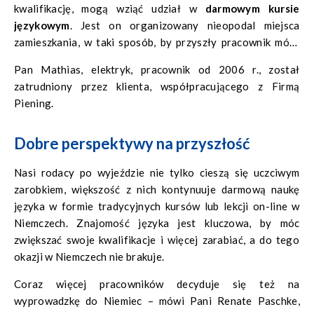
kwalifikację, mogą wziąć udział w
darmowym kursie
językowym
. Jest on organizowany nieopodal miejsca
zamieszkania, w taki sposób, by przyszły pracownik mógł
normalnie kontynuować swoje codzienne obowiązki. Lekcje
Pan Mathias, elektryk, pracownik od 2006 r., został
języka niemieckiego odbywają się z zasady 3 razy w
zatrudniony przez klienta, współpracującego z Firmą
tygodniu, przez 3 miesiące i kończą się sprawdzeniem
Piening.
nabytych umiejętności, aby móc stwierdzić czy znajomość
języka niemieckiego jest wystarczająco dobra do wyjazdu
Dobre perspektywy na przyszłość
do pracy do Niemiec.
W ciągu ostatnich 5 lat
zdecydowało się na to już ponad 600 Polaków!
Nasi rodacy po wyjeździe nie tylko cieszą się uczciwym
zarobkiem, większość z nich kontynuuje darmową naukę
języka w formie tradycyjnych kursów lub lekcji on-line w
Niemczech. Znajomość języka jest kluczowa, by móc
zwiększać swoje kwalifikacje i więcej zarabiać, a do tego
okazji w Niemczech nie brakuje.
Coraz więcej pracowników decyduje się też na
wyprowadzkę do Niemiec – mówi Pani Renate Paschke,