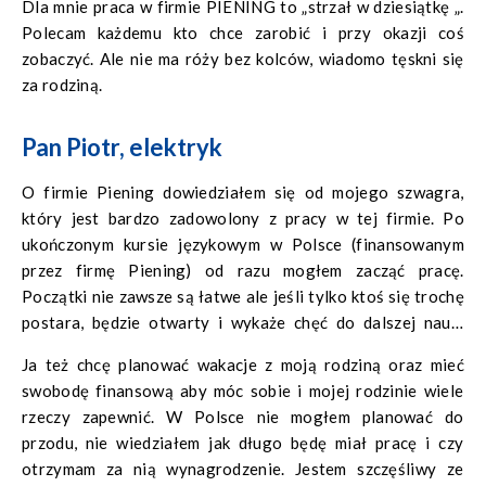
Dla mnie praca w firmie PIENING to „strzał w dziesiątkę „.
Polecam każdemu kto chce zarobić i przy okazji coś
zobaczyć. Ale nie ma róży bez kolców, wiadomo tęskni się
za rodziną.
Pan Piotr, elektryk
O firmie Piening dowiedziałem się od mojego szwagra,
który jest bardzo zadowolony z pracy w tej firmie. Po
ukończonym kursie językowym w Polsce (finansowanym
przez firmę Piening) od razu mogłem zacząć pracę.
Początki nie zawsze są łatwe ale jeśli tylko ktoś się trochę
postara, będzie otwarty i wykaże chęć do dalszej nauki
języka to będzie jemu dużo łatwiej.
Ja też chcę planować wakacje z moją rodziną oraz mieć
swobodę finansową aby móc sobie i mojej rodzinie wiele
rzeczy zapewnić. W Polsce nie mogłem planować do
przodu, nie wiedziałem jak długo będę miał pracę i czy
otrzymam za nią wynagrodzenie. Jestem szczęśliwy ze