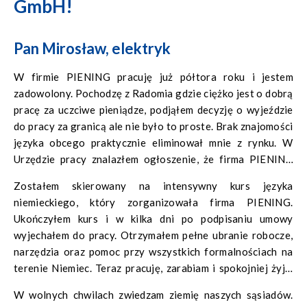
GmbH!
Pan Mirosław, elektryk
W firmie PIENING pracuję już półtora roku i jestem
zadowolony. Pochodzę z Radomia gdzie ciężko jest o dobrą
pracę za uczciwe pieniądze, podjąłem decyzję o wyjeździe
do pracy za granicą ale nie było to proste. Brak znajomości
języka obcego praktycznie eliminował mnie z rynku. W
Urzędzie pracy znalazłem ogłoszenie, że firma PIENING
poszukuje elektryków. Poszedłem na spotkanie
Zostałem skierowany na intensywny kurs języka
rekrutacyjne i tak się wszystko zaczęło.
niemieckiego, który zorganizowała firma PIENING.
Ukończyłem kurs i w kilka dni po podpisaniu umowy
wyjechałem do pracy. Otrzymałem pełne ubranie robocze,
narzędzia oraz pomoc przy wszystkich formalnościach na
terenie Niemiec. Teraz pracuję, zarabiam i spokojniej żyję.
Mam czwórkę dzieci i zawsze brakowało pieniędzy teraz
W wolnych chwilach zwiedzam ziemię naszych sąsiadów.
jest dobrze.