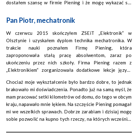
dostałem szansę w firmie Piening i że mogę wykazać się
zawodowo.
Pan Piotr, mechatronik
W czerwcu 2015 skończyłem ZSEiT „Elektronik“ w
Olsztynie i uzyskałem dyplom technika mechatronika. W
trakcie nauki poznałem Firmę Piening, która
zaproponowała stałą pracę absolwentom, zaraz po
ukończeniu przez nich szkoły. Firma Piening razem z
„Elektronikiem“ zorganizowała dodatkowe lekcje języka
niemieckiego i w ten sposób dobrze przygotowała nas do
Chociaż moje wykształcenie było bardzo dobre, to jednak
pracy w Niemczech. Oczywiście trochę się bałem.
brakowało mi doświadczenia. Ponadto już na samą myśl, że
mam pracować setki kilometrów od domu, do tego w obcym
kraju, napawało mnie lękiem. Na szczęście Piening pomagał
mi we wszelkich sprawach. Dobrze zarabiam i dzisiaj mogę
sobie pozwolić na kupno tych rzeczy, na których wcześniej
nie było mnie stać. Od niedawna także i moja dziewczyna
pracuje w Niemczech. Razem możemy korzystać z uroków