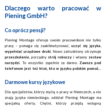
Dlaczego warto pracować w
Piening GmbH?
Co oprócz pensji?
Piening Montage oferuje swoim pracownikom nie tylko
pracę – pomaga się zaaklimatyzować,
uczyć się języka
,
wypełniać urzędowe druki
. Nowo zatrudniony otrzymuje
przeszkolenie
, porządny
strój roboczy
i własny
zestaw
narzędzi
. To wszystko zupełnie za darmo.
Zawsze pod
telefonem jest też ktoś, kto w języku polskim pomoże
,
gdy zepsuje się samochód czy rozboli ząb i nie są to puste
frazesy. Pracownicy, oprócz asysty, otrzymują od biura
Darmowe kursy językowe
Piening Montage godną płacę i codzienne diety.
Dla specjalistów, którzy myślą o pracy w Niemczech, a nie
znają języka niemieckiego, oddział Piening Montage ma
specjalną ofertę. Chętni, którzy przejdą wstępną