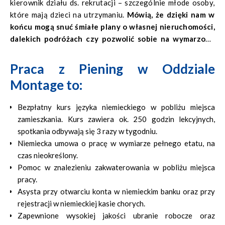
kierownik działu ds. rekrutacji – szczególnie młode osoby,
które mają dzieci na utrzymaniu.
Mówią, że dzięki nam w
końcu mogą snuć śmiałe plany o własnej nieruchomości,
dalekich podróżach czy pozwolić sobie na wymarzone
auto.
Pomagamy takim osobom jak możemy. Wiemy, że
szczęśliwy pracownik to dobry pracownik. Zależy nam na
Praca z Piening w Oddziale
tym, bo Was Polaków bardzo sobie cenimy!
Montage to:
Bezpłatny kurs języka niemieckiego w pobliżu miejsca
zamieszkania. Kurs zawiera ok. 250 godzin lekcyjnych,
spotkania odbywają się 3 razy w tygodniu.
Niemiecka umowa o pracę w wymiarze pełnego etatu, na
czas nieokreślony.
Pomoc w znalezieniu zakwaterowania w pobliżu miejsca
pracy.
Asysta przy otwarciu konta w niemieckim banku oraz przy
rejestracji w niemieckiej kasie chorych.
Zapewnione wysokiej jakości ubranie robocze oraz