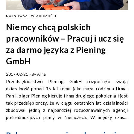
NAJNOWSZE WIADOMOŚCI
Niemcy chcą polskich
pracowników – Pracuj i ucz się
za darmo języka z Piening
GmbH
2017-02-21
- By
Alina
Przedsiębiorstwo Piening GmbH rozpoczęło swoją
działalność ponad 35 lat temu, jako mała, rodzinna firma.
Pan Holger Piening kieruje firmą drugiego pokolenia i jest
tak przedsiębiorczy, że w ciągu ostatnich lat działalności
zbudował jedną z najbardziej rozpoznawalnych agencji
pośredniczących pracy w Niemczech. W między czasie
zatrudnionych zostało ponad 7.000 pracowników. Choć
zmieniły się rozmiary przedsięwzięcia, to wartości, które