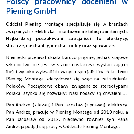
Polscy pracownicy docenieni w
mu przyświecają, pozostały te same: firma to druga
Piening GmbH
rodzina, trzeba sobie pomagać.
Oddział Piening Montage specjalizuje się w branżach
związanych z elektryką i montażem instalacji sanitarnych.
Najbardziej poszukiwani specjaliści to elektrycy,
ślusarze, mechanicy, mechatronicy oraz spawacze.
Niemiecki przemysł działa bardzo prężnie, jednak krajowe
szkolnictwo nie jest w stanie dostarczyć wystarczającej
ilości wysoko wykwalifikowanych specjalistów. 5 lat temu
Piening Montage zdecydował się więc na zatrudnianie
Polaków. Początkowe obawy, związane ze stereotypami
Polaka, szybko się rozwiały! Nasi rodacy są chwaleni za
pracowitość i zaangażowanie. Zakres umiejętności
Pan Andrzej (z lewej) i Pan Jarosław (z prawej), elektrycy.
przeciętnego Polaka również robi wrażenie.
Polskim
Pan Andrzej pracuje w Piening Montage od 2013 roku, a
pracownikom udało się już zająć ponad 75% miejsc pracy
Pan Jarosław od 2012. Niedawno również syn Pana
w oddziale Piening Montage.
Andrzeja podjął się pracy w Oddziale Piening Montage.