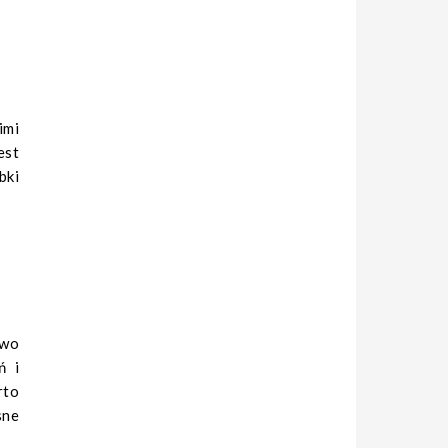
imi
est
bki
owo
ń i
rto
sne