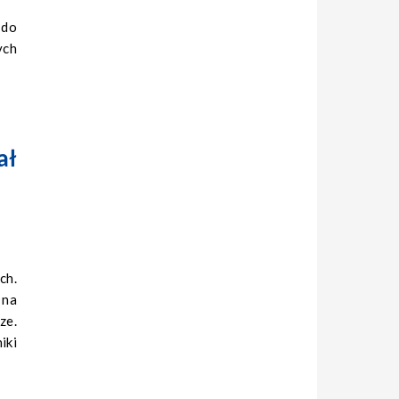
 do
ych
ał
ch.
 na
ze.
iki