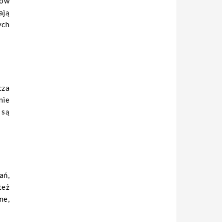
rów
ają
ych
cza
nie
 są
ań,
też
ne,