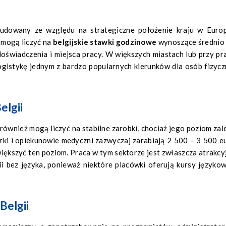
budowany ze względu na strategiczne położenie kraju w Europ
 mogą liczyć na
belgijskie stawki godzinowe
wynoszące średnio
doświadczenia i miejsca pracy. W większych miastach lub przy pr
ogistykę jednym z bardzo popularnych kierunków dla osób fizycz
elgii
ównież mogą liczyć na stabilne zarobki, chociaż jego poziom zal
arki i opiekunowie medyczni zazwyczaj zarabiają 2 500 – 3 500 e
iększyć ten poziom. Praca w tym sektorze jest zwłaszcza atrakcy
i bez języka, ponieważ niektóre placówki oferują kursy językow
Belgii