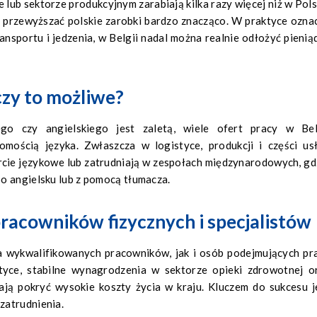
 lub sektorze produkcyjnym zarabiają kilka razy więcej niż w Pols
ą przewyższać polskie zarobki bardzo znacząco. W praktyce ozna
ansportu i jedzenia, w Belgii nadal można realnie odłożyć pienią
 czy to możliwe?
ego czy angielskiego jest zaletą, wiele ofert pracy w Bel
mością języka. Zwłaszcza w logistyce, produkcji i części us
cie językowe lub zatrudniają w zespołach międzynarodowych, gd
o angielsku lub z pomocą tłumacza.
 pracowników fizycznych i specjalistów
la wykwalifikowanych pracowników, jak i osób podejmujących pr
tyce, stabilne wynagrodzenia w sektorze opieki zdrowotnej o
lają pokryć wysokie koszty życia w kraju. Kluczem do sukcesu j
zatrudnienia.