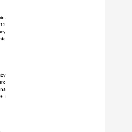
ie.
 12
acy
nie
eży
uro
jna
e i