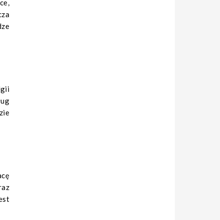
ce,
cza
dze
gii
ług
zie
acę
raz
est