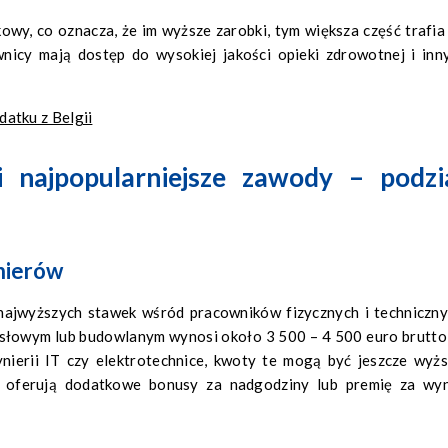
wy, co oznacza, że im wyższe zarobki, tym większa część trafia
wnicy mają dostęp do wysokiej jakości opieki zdrowotnej i inn
atku z Belgii
 najpopularniejsze zawody – podzi
nierów
 najwyższych stawek wśród pracowników fizycznych i techniczny
mysłowym lub budowlanym wynosi około 3 500 – 4 500 euro brutto
ynierii IT czy elektrotechnice, kwoty te mogą być jeszcze wyżs
y oferują dodatkowe bonusy za nadgodziny lub premię za wyn