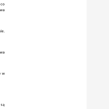
 co
owa
ie.
iwa
e w
są