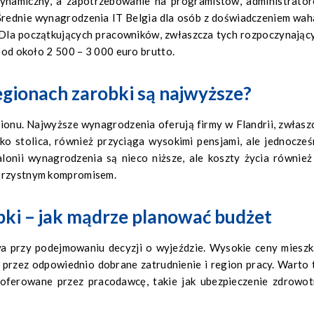
 dynamiczny, a zapotrzebowanie na programistów, administrato
. Średnie wynagrodzenia IT Belgia dla osób z doświadczeniem wah
. Dla początkujących pracowników, zwłaszcza tych rozpoczynając
ę od około 2 500 – 3 000 euro brutto.
regionach zarobki są najwyższe?
gionu. Najwyższe wynagrodzenia oferują firmy w Flandrii, zwłasz
ko stolica, również przyciąga wysokimi pensjami, ale jednocześ
lonii wynagrodzenia są nieco niższe, ale koszty życia również
korzystnym kompromisem.
obki – jak mądrze planować budżet
a przy podejmowaniu decyzji o wyjeździe. Wysokie ceny mieszk
przez odpowiednio dobrane zatrudnienie i region pracy. Warto 
oferowane przez pracodawcę, takie jak ubezpieczenie zdrowot