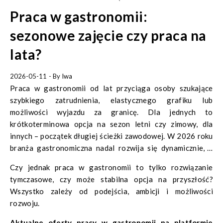
Praca w gastronomii:
sezonowe zajęcie czy praca na
lata?
2026-05-11
- By
Iwa
Praca w gastronomii od lat przyciąga osoby szukające
szybkiego zatrudnienia, elastycznego grafiku lub
możliwości wyjazdu za granicę. Dla jednych to
krótkoterminowa opcja na sezon letni czy zimowy, dla
innych – początek długiej ścieżki zawodowej. W 2026 roku
branża gastronomiczna nadal rozwija się dynamicznie, a
zapotrzebowanie na pracowników utrzymuje się na
Czy jednak praca w gastronomii to tylko rozwiązanie
wysokim poziomie.
tymczasowe, czy może stabilna opcja na przyszłość?
Wszystko zależy od podejścia, ambicji i możliwości
rozwoju.
Aktualne oferty pracy w gastronomii na platformie