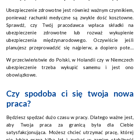
35-37 godzin tygodniowo
i obowiązuje minimalny 28-
Ubezpieczenie zdrowotne jest również ważnym czynnikiem,
dniowy dodatek urlopowy zgodnie z prawem.
ponieważ rachunki medyczne są zwykle dość kosztowne.
Sprawdź, czy Twój pracodawca wpłaca składki na
ubezpieczenie zdrowotne lub rozważ wykupienie
ubezpieczenia międzynarodowego. Oczywiście jeśli
planujesz przeprowadzić się najpierw, a dopiero potem
szukać pracy.
W przeciwieństwie do Polski, w Holandii czy w Niemczech
ubezpieczenie trzeba wykupić samemu i jest ono
obowiązkowe.
Czy spodoba ci się twoja nowa
praca?
Będziesz spędzać dużo czasu w pracy. Dlatego ważne jest,
aby Twoja praca za granicą była dla Ciebie
satysfakcjonująca. Możesz chcieć utrzymać pracę, której
nie lubisz przez kilka lat i zyskać w zamian stabilność