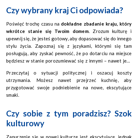
możesz zmienić zdanie i wrócić, jeśli oczywiście taki
Czy wybrany kraj Ci odpowiada?
powrót jest możliwy, ale może też być ta decyzja
skomplikowana i kosztowna.
Poświęć trochę czasu na
dokładne zbadanie kraju, który
wkrótce stanie się Twoim domem
. Zrozum kulturę i
upewnij się, że jesteś gotowy, aby dopasować się do innego
stylu życia. Zapoznaj się z językami, którymi się tam
posługują, aby zyskać pewność, że po dotarciu na miejsce
będziesz w stanie porozumiewać się z innymi – nawet jeśli
oznacza to planowanie nauki nowego języka. Dowiedz się,
Przeczytaj o sytuacji politycznej i oszacuj koszty
jaka jest pogoda przez cały rok, aby przygotować się –
utrzymania. Możesz nawet przejrzeć kuchnię, aby
fizycznie i psychicznie.
przygotować swoje podniebienie na nowe, ekscytujące
smaki.
Czy sobie z tym poradzisz? Szok
kulturowy
Zanurzenie się w nowej kulturze jest ekscytujące, jednak