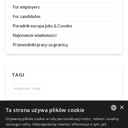
For employers
For candidates
Poradnik europa.jobs & Covebo
Najnowsze wiadomości
Przewodniki pracy za granicą
TAGI
EUROPA.JOBS
×
Ta strona używa plików cookie
Używamy plików cookie w celu personalizacji treści, reklam i analizy
Szukaj
ENGLISH
naszego ruchu. Udostępniamy również informacje o tym, jak