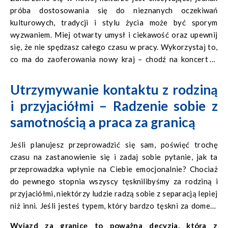
próba dostosowania się do nieznanych oczekiwań
kulturowych, tradycji i stylu życia może być sporym
wyzwaniem. Miej otwarty umysł i ciekawość oraz upewnij
się, że nie spędzasz całego czasu w pracy. Wykorzystaj to,
co ma do zaoferowania nowy kraj – chodź na koncerty i
wystawy, zwiedzaj lokalne galerie i muzea, odkrywaj nowe
potrawy i podróżuj w weekendy. Miej na uwadze szerszy
Utrzymywanie kontaktu z rodziną
obraz i główne powody, dla których przeprowadziłeś się za
i przyjaciółmi – Radzenie sobie z
granicę, a to pomoże ci przetrwać okres adaptacyjny.
samotnością a praca za granicą
Jeśli planujesz przeprowadzić się sam, poświęć trochę
czasu na zastanowienie się i zadaj sobie pytanie, jak ta
przeprowadzka wpłynie na Ciebie emocjonalnie? Chociaż
do pewnego stopnia wszyscy tęsknilibyśmy za rodziną i
przyjaciółmi, niektórzy ludzie radzą sobie z separacją lepiej
niż inni. Jeśli jesteś typem, który bardzo tęskni za domem,
ale i tak chcesz się przeprowadzić, rozważ i przede
Wyjazd za granicę to poważna decyzja, która z