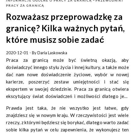
INFORMACJE OGÓLNE O PRACY ZA GRANICĄ
PRZEWODNIKI
PRACY ZA GRANICĄ
Rozważasz przeprowadzkę za
granicę? Kilka ważnych pytań,
które musisz sobie zadać
2020-12-01
- By
Daria Laskowska
Praca za granicą może być świetną okazją, aby
doświadczyć innego stylu życia i innej kultury, a także może
dać nam nowe doświadczenie życiowe, wybór w nowej
karierze, poszerzyć zestaw umiejętności i stać się
ekspertem w swojej dziedzinie. Praca za granicą otwiera
ekscytujący świat doświadczeń i możliwości dlatego jeśli
zastanawiasz się nad pomysłem spakowania się i wyjazdu
Prawda jest taka, że nie wszystko jest łatwe, gdy
do innego kraju, oto kilka rzeczy, o których należy pamiętać
znajdziesz się w nowym kraju. W rzeczywistości jest wiele
przed zakupem biletu w jedną stronę.
rzeczy, z którymi będziesz się borykać, dlatego warto zadać
sobie kilka pytań w celu zapewnienia, że wykonujesz ten