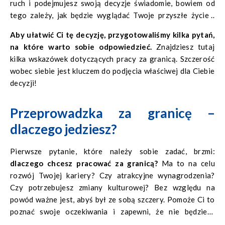
ruch i podejmujesz swoją decyzje świadomie, bowiem od
tego zależy, jak będzie wyglądać Twoje przyszłe życie i
praca za granicą.
Aby ułatwić Ci tę decyzję, przygotowaliśmy kilka pytań,
na które warto sobie odpowiedzieć.
Znajdziesz tutaj
kilka wskazówek dotyczących pracy za granicą. Szczerość
wobec siebie jest kluczem do podjęcia właściwej dla Ciebie
decyzji!
Przeprowadzka za granicę –
dlaczego jedziesz?
Pierwsze pytanie, które należy sobie zadać, brzmi:
dlaczego chcesz pracować za granicą?
Ma to na celu
rozwój Twojej kariery? Czy atrakcyjne wynagrodzenia?
Czy potrzebujesz zmiany kulturowej? Bez względu na
powód ważne jest, abyś był ze sobą szczery. Pomoże Ci to
poznać swoje oczekiwania i zapewni, że nie będziesz
rozczarowany, gdy wykonasz ten ruch. Pamiętaj, że zawsze