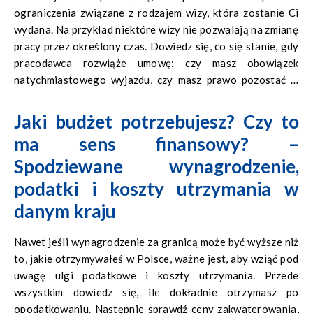
ograniczenia związane z rodzajem wizy, która zostanie Ci
wydana. Na przykład niektóre wizy nie pozwalają na zmianę
pracy przez określony czas. Dowiedz się, co się stanie, gdy
pracodawca rozwiąże umowę: czy masz obowiązek
natychmiastowego wyjazdu, czy masz prawo pozostać w
kraju w celu poszukiwania innej pracy, a jeśli tak, to na jak
długo.
Jaki budżet potrzebujesz? Czy to
ma sens finansowy? –
Spodziewane wynagrodzenie,
podatki i koszty utrzymania w
danym kraju
Nawet jeśli wynagrodzenie za granicą może być wyższe niż
to, jakie otrzymywałeś w Polsce, ważne jest, aby wziąć pod
uwagę ulgi podatkowe i koszty utrzymania. Przede
wszystkim dowiedz się, ile dokładnie otrzymasz po
opodatkowaniu. Następnie sprawdź ceny zakwaterowania,