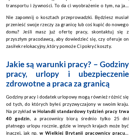
transportu i żywności. To da ci wyobrażenie o tym, na jaki
styl życia będziesz mógł pozwolić sobie po przeprowadzce.
Nie zapomnij o kosztach przeprowadzki. Będziesz musiał
przenieść swoje rzeczy za granicę lub coś kupić do nowego
domu? Jeśli masz już ofertę pracy, skontaktuj się z
przyszłym pracodawcą, aby dowiedzieć się, czy oferuje on
zasiłek relokacyjny, który pomoże Ci pokryć koszty.
Jakie są warunki pracy? – Godziny
pracy, urlopy i ubezpieczenie
zdrowotne
a praca za granicą
Godziny pracy i dodatek urlopowy mogą również różnić się
od tych, do których byłeś przyzwyczajony w swoim kraju.
Na przykład
w Holandii standardowy tydzień pracy trwa
40 godzin
, a pracownicy biorą średnio tylko 25 dni
płatnego urlopu rocznie, gdzie w innych krajach może być
inaczej, jak np.
w Wielkiej Brytanii pracownicy pracują