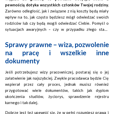
wszystkim sprawdź czy jeśli przeprowadzasz się do miasta
pewnością dotyka wszystkich członków Twojej rodziny.
z wieloma kulturami, to czy będzie Ci łatwo znaleźć nowych
Zarówno odległość, jak i związane z nią koszty będą miały
znajomych? Aby poznać nowych przyjaciół, zacznij od
wpływ na to, jak często będziesz mógł odwiedzać swoich
hobby, które lubisz, w którym możesz poznać innych ludzi.
rodziców lub czy będą mogli odwiedzać Ciebie. Pomyśl o
sytuacjach awaryjnych – czy w przypadku złego stanu
zdrowia jest ktoś, kto zaopiekuje się Twoimi rodzicami lub
innymi bliskimi krewnymi? Jeśli jesteś w związku, weź pod
Sprawy prawne – wiza, pozwolenie
uwagę wpływ, jaki może mieć na niego duża odległość, na
na pracę i wszelkie inne
wypadek, gdyby Twój partner nie planował przeprowadzki z
dokumenty
Tobą.
Jeśli potrzebujesz wizy pracowniczej, postaraj się o jej
załatwienie jak najszybciej. Zwykle pracodawca będzie Cię
wspierał przez cały proces, jednak musisz również
przygotować wiele dokumentów, takich jak dyplom
ukończenia studiów, życiorys, sprawdzenie rejestru
karnego i tak dalej.
Dobrze jest też upewnić się, że w pełni rozumiesz prawa i