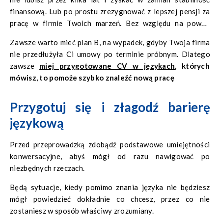
finansową. Lub po prostu zrezygnować z lepszej pensji za
pracę w firmie Twoich marzeń. Bez względu na powód
ważne jest, aby podejmując tę ważną decyzję, pamiętać o
Zawsze warto mieć plan B, na wypadek, gdyby Twoja firma
swoim ogólnym szczęściu i dobrym samopoczuciu.
nie przedłużyła Ci umowy po terminie próbnym. Dlatego
zawsze
miej przygotowane CV w językach
, których
mówisz, to pomoże szybko znaleźć nową pracę
Przygotuj się i złagodź barierę
językową
Przed przeprowadzką zdobądź podstawowe umiejętności
konwersacyjne, abyś mógł od razu nawigować po
niezbędnych rzeczach.
Będą sytuacje, kiedy pomimo znania języka nie będziesz
mógł powiedzieć dokładnie co chcesz, przez co nie
zostaniesz w sposób właściwy zrozumiany.