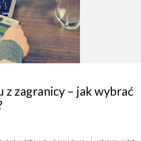
 z zagranicy – jak wybrać
?