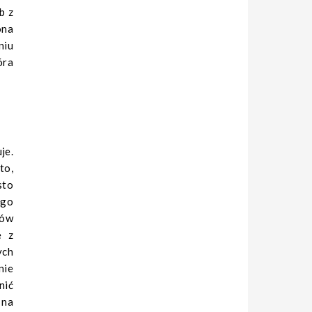
b z
ona
niu
óra
je.
to,
sto
ego
ków
ę z
ych
nie
nić
 na