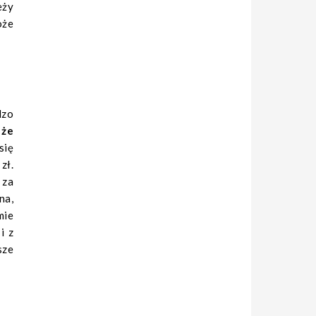
eży
oże
dzo
 że
się
zł.
 za
na,
mie
i z
sze