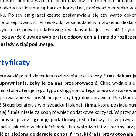
ia kart podatkowych od pracodawców i rozliczenia podatku
padków rozliczenia są bardzo korzystne, ponieważ nierzadko wi
ku. Polscy emigranci często zastanawiają się czy warto doko
 je przeprowadzić. Przeszkodą w samodzielnym złożeniu deklara
zyka oraz prawa podatkowego w danym kraju – w takiej sytua
 co zwrócić uwagę wybierając odpowiednią firmę do rozlicze
 należy wziąć pod uwagę.
rtyfikaty
prawdzić przed zleceniem rozliczenia jest to,
czy firma deklaruj
uprawnienia, żeby je za nas przeprowadzić
. Choć wydaje się
na, która oferuje tego typu usługi, ma do tego prawo. Zawsze wa
rzeprowadzone w sposób bezpieczny i zgodny z prawem. Przykłado
 Steuerberater, a w przypadku Holandii firma, która posiada nu
ej firmie niesie za sobą również dodatkowe korzyści. W przypa
wniosku przez agencję podatkową jest dłuższy
niż w przypa
dku jakichkolwiek nieścisłości lub wątpliwości ze strony urzę
ć za złożoną deklarację ponosi firma, która ją przygotowała
i