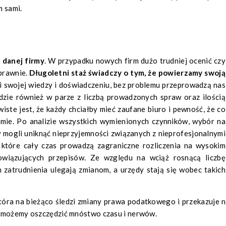
m sami.
 danej firmy
. W przypadku nowych firm dużo trudniej ocenić czy
prawnie.
Długoletni staż świadczy o tym, że powierzamy swoją
ki swojej wiedzy i doświadczeniu, bez problemu przeprowadzą nas
dzie również w parze z liczbą prowadzonych spraw oraz ilością
ste jest, że każdy chciałby mieć zaufane biuro i pewność, że co
mie. Po analizie wszystkich wymienionych czynników, wybór na
 mogli uniknąć nieprzyjemności związanych z nieprofesjonalnymi
y, które cały czas prowadzą zagraniczne rozliczenia na wysokim
owiązujących przepisów. Ze względu na wciąż rosnącą liczbę
 zatrudnienia ulegają zmianom, a urzędy stają się wobec takich
tóra na bieżąco śledzi zmiany prawa podatkowego i przekazuje 
b możemy oszczędzić mnóstwo czasu i nerwów.