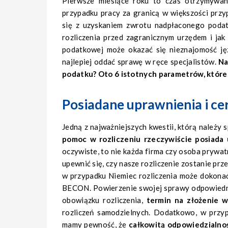
Pierwsze miesiące roku to czas otrzymywan
przypadku pracy za granicą w większości przy
się z uzyskaniem zwrotu nadpłaconego podat
rozliczenia przed zagranicznym urzędem i jak
podatkowej może okazać się nieznajomość ję
najlepiej oddać sprawę w ręce specjalistów.
Na
podatku? Oto 6 istotnych parametrów, które
Posiadane uprawnienia i ce
Jedną z najważniejszych kwestii, którą należy s
pomoc w rozliczeniu rzeczywiście posiada 
oczywiste, to nie każda firma czy osoba prywat
upewnić się, czy nasze rozliczenie zostanie p
w przypadku Niemiec rozliczenia może dokonać
BECON. Powierzenie swojej sprawy odpowiedni
obowiązku rozliczenia,
termin na złożenie 
rozliczeń samodzielnych. Dodatkowo, w przypa
mamy pewność, że
całkowitą odpowiedzialnoś