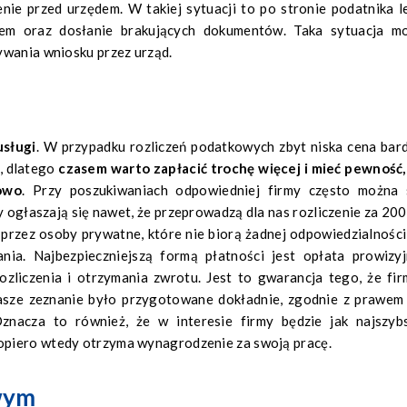
enie przed urzędem. W takiej sytuacji to po stronie podatnika l
em oraz dosłanie brakujących dokumentów. Taka sytuacja m
ywania wniosku przez urząd.
usługi
. W przypadku rozliczeń podatkowych zbyt niska cena bar
i, dlatego
czasem warto zapłacić trochę więcej i mieć pewność,
owo
. Przy poszukiwaniach odpowiedniej firmy często można 
 ogłaszają się nawet, że przeprowadzą dla nas rozliczenie za 200 
 przez osoby prywatne, które nie biorą żadnej odpowiedzialności
ia. Najbezpieczniejszą formą płatności jest opłata prowizyj
zliczenia i otrzymania zwrotu. Jest to gwarancja tego, że fir
nasze zeznanie było przygotowane dokładnie, zgodnie z prawem 
znacza to również, że w interesie firmy będzie jak najszyb
opiero wtedy otrzyma wynagrodzenie za swoją pracę.
wym