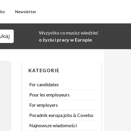
ebo
Newsletter
Wszystko co musisz wiedzieć
o życiu i pracy w Europie
.
KATEGORIE
For candidates
Pour les employeurs
For employers
Poradnik europa.jobs & Covebo
Najnowsze wiadomości