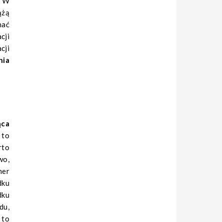
. W
ążą
nać
cji
cji
nia
ąca
 to
rto
wo,
mer
dku
dku
du,
 to