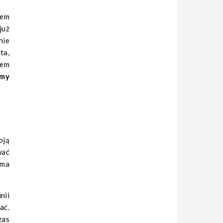
iem
już
nie
ta,
sem
emy
oją
wać
 ma
nii
ać.
zas