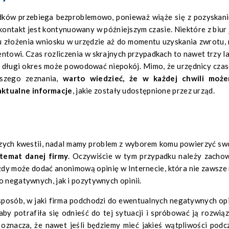
adków przebiega bezproblemowo, ponieważ wiąże się z pozyskan
kontakt jest kontynuowany w późniejszym czasie. Niektóre z biur 
 złożenia wniosku w urzędzie aż do momentu uzyskania zwrotu, 
ntowi. Czas rozliczenia w skrajnych przypadkach to nawet trzy la
ak długi okres może powodować niepokój. Mimo, że urzędnicy cza
aszego zeznania,
warto wiedzieć, że w każdej chwili moż
aktualne informacje
, jakie zostały udostępnione przez urząd.
szych kwestii, nadal mamy problem z wyborem komu powierzyć sw
temat danej firmy
. Oczywiście w tym przypadku należy zacho
ażdy może dodać anonimową opinię w Internecie, która nie zawsze
o negatywnych, jak i pozytywnych opinii.
posób, w jaki firma podchodzi do ewentualnych negatywnych opi
 aby potrafiła się odnieść do tej sytuacji i spróbować ją rozwiąz
 oznacza, że nawet jeśli będziemy mieć jakieś wątpliwości podc