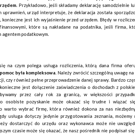
urzędem
. Przykładowo, jeśli składamy deklarację samodzielnie lu
 uprawnień, urząd interpretuje, że deklaracja została sporządz
, konieczne jest ich wyjaśnienie przed urzędem. Błędy w rozlicze
nansowymi, które są nakładane na podatnika, jeśli firma, kt
ym agentem podatkowym.
ę na czym polega usługa rozliczenia, którą dana firma oferu
pomoc była kompleksowa
. Należy zwrócić szczególną uwagę na 
cji, czy również pełne przeprowadzenie danej sprawy. Bardzo czę
u konieczne jest dołączenie zaświadczenia o dochodach z polski
bywamy przez cały rok za granicą, w większości przypad
go osobiste pozyskanie może okazać się trudne i wiązać si
o warto wybrać firmę, która również dokona za nas niezbędn
 gdy usługa dotyczy jedynie przygotowania zeznania, możemy 
ależy dostarczyć do urzędu oraz wykonawca może nie uwzględ
szym czasie może się okazać, że nasz pośrednik nie podpisał się