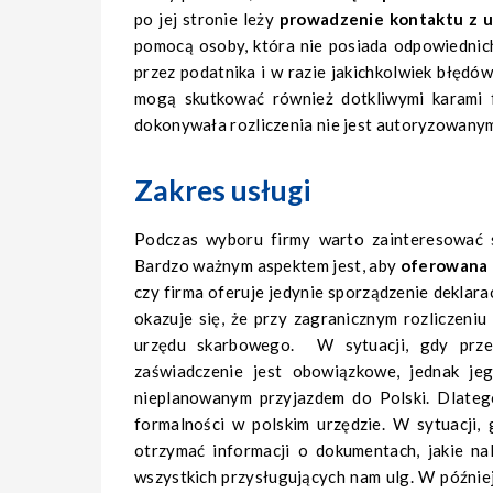
po jej stronie leży
prowadzenie kontaktu z 
pomocą osoby, która nie posiada odpowiednich
przez podatnika i w razie jakichkolwiek błędów
mogą skutkować również dotkliwymi karami fi
dokonywała rozliczenia nie jest autoryzowan
Zakres usługi
Podczas wyboru firmy warto zainteresować si
Bardzo ważnym aspektem jest, aby
oferowana 
czy firma oferuje jedynie sporządzenie deklara
okazuje się, że przy zagranicznym rozliczeni
urzędu skarbowego. W sytuacji, gdy prze
zaświadczenie jest obowiązkowe, jednak je
nieplanowanym przyjazdem do Polski. Dlateg
formalności w polskim urzędzie. W sytuacji,
otrzymać informacji o dokumentach, jakie n
wszystkich przysługujących nam ulg. W później