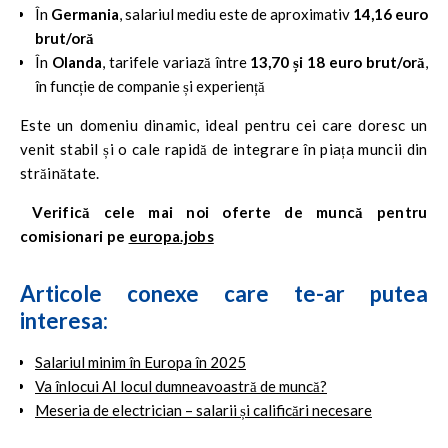
În
Germania
, salariul mediu este de aproximativ
14,16 euro
brut/oră
În
Olanda
, tarifele variază între
13,70 și 18 euro brut/oră
,
în funcție de companie și experiență
Este un domeniu dinamic, ideal pentru cei care doresc un
venit stabil și o cale rapidă de integrare în piața muncii din
străinătate.
Verifică cele mai noi oferte de muncă pentru
comisionari pe
europa.jobs
Articole conexe care te-ar putea
interesa:
Salariul minim în Europa în 2025
Va înlocui AI locul dumneavoastră de muncă?
Meseria de electrician – salarii și calificări necesare