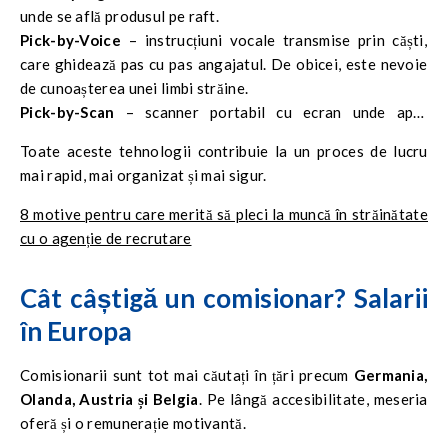
unde se află produsul pe raft.
Pick-by-Voice
– instrucțiuni vocale transmise prin căști,
care ghidează pas cu pas angajatul. De obicei, este nevoie
de cunoașterea unei limbi străine.
Pick-by-Scan
– scanner portabil cu ecran unde apar
comenzile. Angajatul confirmă preluarea produsului direct
Toate aceste tehnologii contribuie la un proces de lucru
din aparat.
mai rapid, mai organizat și mai sigur.
Pick-by-Point
– sistem de lumini direcționale care arată
traseul către produs, fiecare pas fiind confirmat manual.
8 motive pentru care merită să pleci la muncă în străinătate
cu o agenție de recrutare
Cât câștigă un comisionar? Salarii
în Europa
Comisionarii sunt tot mai căutați în țări precum
Germania,
Olanda, Austria și Belgia
. Pe lângă accesibilitate, meseria
oferă și o remunerație motivantă.