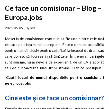
Ce face un comisionar – Blog –
Europa.jobs
2025-05-05
- By
Iwa
Meseria de comisionar continuă să fie una dintre cele mai
căutate pe piața muncii europene. Este o opțiune accesibilă
pentru mulți, inclusiv pentru cei aflați la început de drum sau
care doresc să lucreze în străinătate. În general, cerințele
sunt minime, nu ai nevoie de experiență, de un CV elaborat
sau de cunoașterea unei limbi străine. Dar ce presupune,
mai exact, munca de comisionar? Află totul în acest articol.
Caută locuri de muncă disponibile pentru comisionari
pe
europa.jobs
Cine este și ce face un comisionar?
Funcția de comisionar poate fi întâlnită și sub alte denumiri: