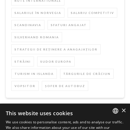
RUTE INTERNATIONALE
SALARIILE ÎN NORVEGIA
SALARIU COMPETITIV
SCANDINAVIA
SFATURI ANGAJAT
SILVERHAND ROMANIA
STRATEGII DE REȚINERE A ANAGAJAȚILOR
STRĂINI
SUDOR EUROPA
TURISM IN ISLANDA
TÂRGURILE DE CRĂCIUN
VOPSITOR
ȘOFER DE AUTOBUZ
×
This website uses cookies
Szukaj
We use cookies to personalise content, ads and to analyse our traffic.
ENGLISH
We also share information about your use of our site with our