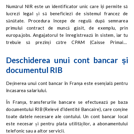
Numărul NIR este un identificator unic care îți permite să
lucrezi legal și să beneficiezi de sistemul francez de
sănătate. Procedura începe de regulă după semnarea
primului contract de muncă găsit, de exemplu, prin
europa.jobs. Angajatorul te înregistrează în sistem, iar tu
trebuie să prezinți către CPAM (Caisse Primaire
d’Assurance Maladie) copia certificatului de naștere și a
documentului de identitate.
Deschiderea unui cont bancar și
documentul RIB
Deținerea unui cont bancar în Franța este esențială pentru
încasarea salariului.
În Franța, transferurile bancare se efectuează pe baza
documentului RIB (Relevé d’Identité Bancaire), care conține
toate datele necesare ale contului. Un cont bancar local
este necesar și pentru plata utilităților, a abonamentului
telefonic sau a altor servicii.