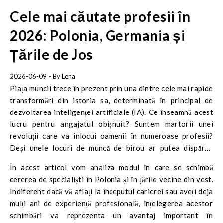
Cele mai căutate profesii în
2026: Polonia, Germania și
Țările de Jos
2026-06-09
- By
Lena
Piața muncii trece în prezent prin una dintre cele mai rapide
transformări din istoria sa, determinată în principal de
dezvoltarea inteligenței artificiale (IA). Ce înseamnă acest
lucru pentru angajatul obișnuit? Suntem martorii unei
revoluții care va înlocui oamenii în numeroase profesii?
Deși unele locuri de muncă de birou ar putea dispărea
treptat, altele – în special profesiile tehnice și cele care
În acest articol vom analiza modul în care se schimbă
necesită competențe specializate – devin mai căutate ca
cererea de specialiști în Polonia și în țările vecine din vest.
niciodată.
Indiferent dacă vă aflați la începutul carierei sau aveți deja
mulți ani de experiență profesională, înțelegerea acestor
schimbări va reprezenta un avantaj important în