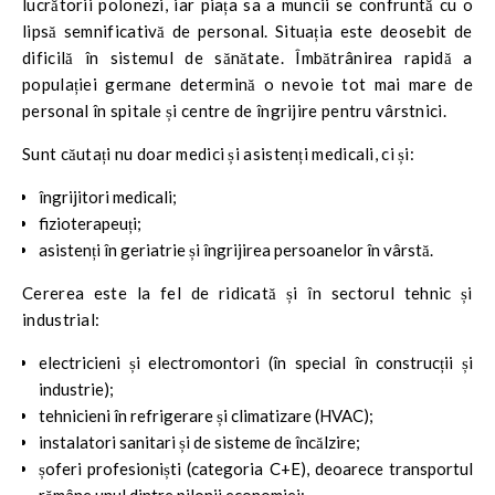
lucrătorii polonezi, iar piața sa a muncii se confruntă cu o
lipsă semnificativă de personal. Situația este deosebit de
dificilă în sistemul de sănătate. Îmbătrânirea rapidă a
populației germane determină o nevoie tot mai mare de
personal în spitale și centre de îngrijire pentru vârstnici.
Sunt căutați nu doar medici și asistenți medicali, ci și:
îngrijitori medicali;
fizioterapeuți;
asistenți în geriatrie și îngrijirea persoanelor în vârstă.
Cererea este la fel de ridicată și în sectorul tehnic și
industrial:
electricieni și electromontori (în special în construcții și
industrie);
tehnicieni în refrigerare și climatizare (HVAC);
instalatori sanitari și de sisteme de încălzire;
șoferi profesioniști (categoria C+E), deoarece transportul
rămâne unul dintre pilonii economiei;