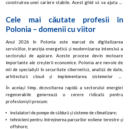
construirea unei cariere stabile. Acest ghid vă va ajuta să
vă orientați în noua realitate a pieței muncii europene.
Cele mai căutate profesii în
Polonia – domenii cu viitor
Anul 2026 în Polonia este marcat de digitalizarea
serviciilor, tranziția energetică și modernizarea intensivă a
sectorului de apărare. Aceste procese devin motoare
importante ale creșterii economice. Polonia are nevoie de
mii de specialiști în securitate cibernetică, analiză de date,
arhitectură cloud și implementarea sistemelor de
inteligență artificială în mediul de afaceri.
În același timp, dezvoltarea rapidă a sectorului energiei
regenerabile generează o cerere ridicată pentru
profesioniști precum:
instalatori de pompe de căldură și sisteme de climatizare;
tehnicieni pentru întreținerea parcurilor eoliene terestre și
offshore;