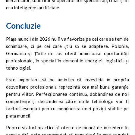
mecanicilor, sudorilor și operatorilor specializați, chiar și în
era inteligenței artificiale.
Concluzie
Piața muncii din 2026 nu îi va favoriza pe cei care se tem de
schimbare, ci pe cei care știu să se adapteze. Polonia,
Germania și Țările de Jos oferă numeroase oportunități
profesionale, în special în domeniile energiei, logisticii și
tehnologiei.
Este important să ne amintim că investiția în propria
dezvoltare profesională reprezintă cea mai bună garanție
pentru viitor. Perfecționarea continuă, dobândirea de noi
competențe și deschiderea către noile tehnologii vor fi
factori esențiali pentru menținerea unei poziții stabile pe
piața muncii.
Pentru sfaturi practice și oferte de muncă de încredere în
aceste țări, este recomandat să consultați în mod regulat