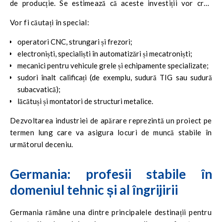
de producție. Se estimează că aceste investiții vor crea
peste 200.000 de noi locuri de muncă doar în sectorul
Vor fi căutați în special:
industrial al Uniunii Europene.
operatori CNC, strungari și frezori;
electroniști, specialiști în automatizări și mecatroniști;
mecanici pentru vehicule grele și echipamente specializate;
sudori înalt calificați (de exemplu, sudură TIG sau sudură
subacvatică);
lăcătuși și montatori de structuri metalice.
Dezvoltarea industriei de apărare reprezintă un proiect pe
termen lung care va asigura locuri de muncă stabile în
următorul deceniu.
Germania: profesii stabile în
domeniul tehnic și al îngrijirii
Germania rămâne una dintre principalele destinații pentru