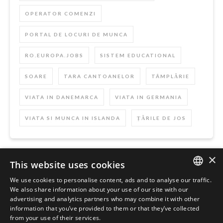
OPERATOR COMENZI
PORTAL DE LOCURI DE MUNCA
RO.EUROPA.JOBS
SISTEM EDUCATIONAL
SOARE
TARA CANTOANELOR
TÂMPLĂRIE
VIATA IN DANEMARCA
VIATA IN GERMANIA
VIATA SI MUNCA IN ISLANDA
ȚĂRILE DE JOS
×
This website uses cookies
Szukaj
We use cookies to personalise content, ads and to analyse our traffic.
ENGLISH
We also share information about your use of our site with our
advertising and analytics partners who may combine it with other
POLISH
information that you’ve provided to them or that they’ve collected
from your use of their services.