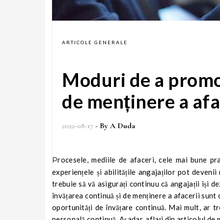
ARTICOLE GENERALE
Moduri de a promo
de menținere a afa
2022-08-17
- By
A Duda
Procesele, mediile de afaceri, cele mai bune practici și mai ales tehnologiile evoluează constant! Asta înseamnă că
experiențele și abilitățile angajaților pot deveni
trebuie să vă asigurați continuu că angajații își 
învățarea continuă și de menținere a afacerii sunt 
oportunități de învățare continuă. Mai mult, ar tr
personală continuă. Așadar, aflați din articolul de