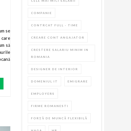
CELE MAI MICI SALARII
COMPANIE
CONTRCAT FULL - TIME
e care
CREARE CONT ANGAJATOR
cum să
CRESTERE SALARIU MINIM IN
nurile
ROMANIA
pcană
DESIGNER DE INTERIOR
DOMENIUL IT
EMIGRARE
EMPLOYERS
FIRME ROMANESTI
FORȚĂ DE MUNCĂ FLEXIBILĂ
HAGA
HR