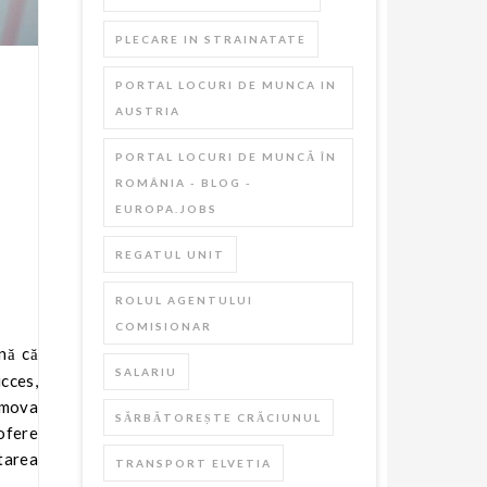
PLECARE IN STRAINATATE
PORTAL LOCURI DE MUNCA IN
AUSTRIA
PORTAL LOCURI DE MUNCĂ ÎN
ROMÂNIA - BLOG -
EUROPA.JOBS
REGATUL UNIT
ROLUL AGENTULUI
COMISIONAR
SALARIU
ucces,
romova
SĂRBĂTOREȘTE CRĂCIUNUL
 ofere
ltarea
TRANSPORT ELVETIA