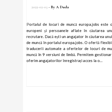
2022-02-03
- By
A Duda
Portalul de locuri de muncă europa.jobs este o platformă internațională de recrutare care conectează angajatorii
europeni și persoanele aflate în căutarea un
recrutare. Dacă ești un angajator în căutarea unui
de muncă în portalul europa.jobs. O ofertă flexibilă
traducerii automate a ofertelor de locuri de mun
muncă în 9 versiuni de limbă. Permitem gestionarea
oferim angajatorilor înregistrați acces la o…