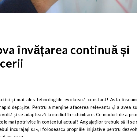
va învățarea continuă și
cerii
i rapid depășite. Pentru a menține afacerea relevantă și a avea s
dezvoltă și se adaptează la mediul în schimbare. Ce moduri de a p
cele mai potrivite în contextul actual? Angajaților trebuie să li se
ebui încurajați să-și folosească propriile inițiative pentru dezvo
 mai jos care…