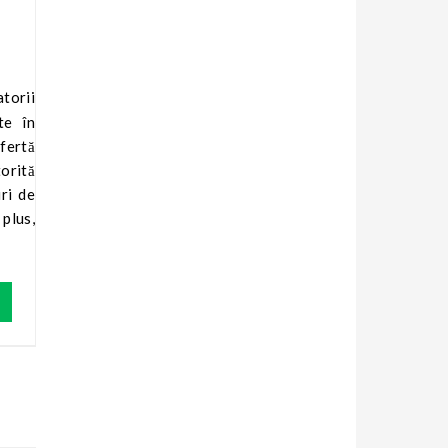
te în
ofertă
torită
ri de
 plus,