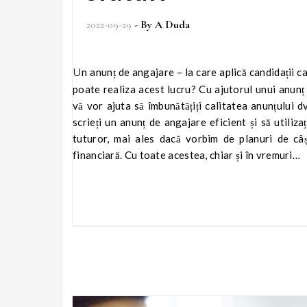
2022-09-29
- By
A Duda
Un anunț de angajare – la care aplică candidații care îndeplinesc toate cerințele – este un vis al oricărui recrutor. Cum se
poate realiza acest lucru? Cu ajutorul unui anunț
vă vor ajuta să îmbunătățiți calitatea anunțului d
scrieți un anunț de angajare eficient și să utiliz
tuturor, mai ales dacă vorbim de planuri de câș
financiară. Cu toate acestea, chiar și în vremuri…