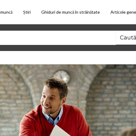
 muncă
Știri
Ghiduri de muncă în străinătate
Articole gene