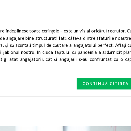
 de angajare bine structurat! Iată câteva dintre sfaturile noastr
vs. și să scurtați timpul de căutare a angajatului perfect. Aflați 
ați șablonul nostru. În ciuda faptului că pandemia a zădărnicit pla
tig, atât angajatorii, cât și angajații s-au confruntat cu o ca
CONTINUĂ CITIREA