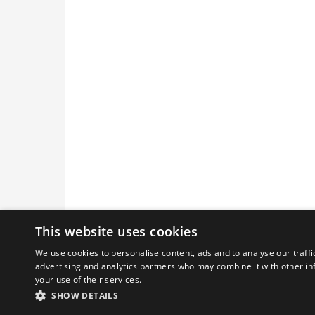
This website uses cookies
We use cookies to personalise content, ads and to analyse our traffi
advertising and analytics partners who may combine it with other in
your use of their services.
Graceful Theme by
Optima Themes
SHOW DETAILS