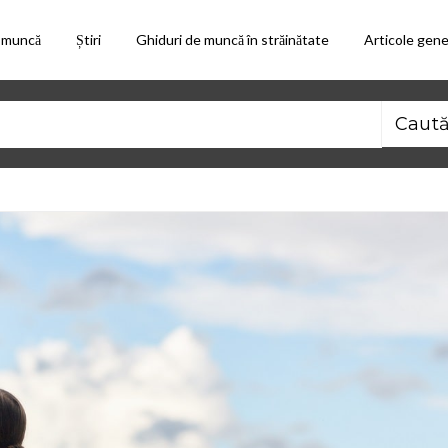
 muncă
Știri
Ghiduri de muncă în străinătate
Articole gene