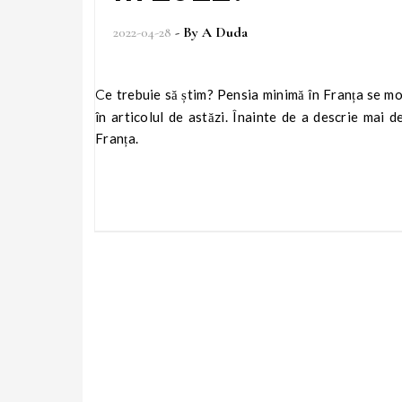
2022-04-28
- By
A Duda
Ce trebuie să știm? Pensia minimă în Franța se modifică de la an la an. Aflați mai multe despre sistemul francez de pensii
în articolul de astăzi. Înainte de a descrie mai de
Franța.