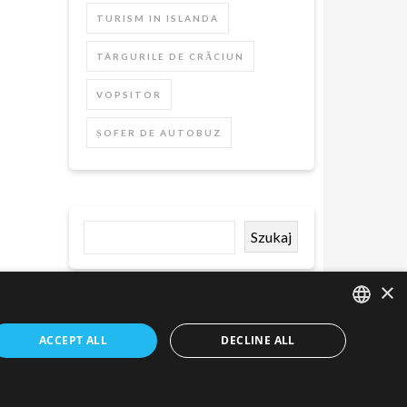
TURISM IN ISLANDA
TÂRGURILE DE CRĂCIUN
VOPSITOR
ȘOFER DE AUTOBUZ
Szukaj
×
ACCEPT ALL
DECLINE ALL
ENGLISH
POLISH