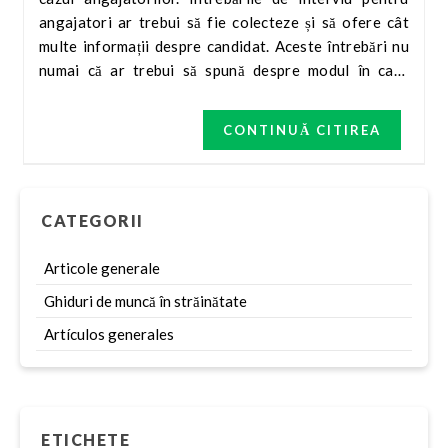
angajatori ar trebui să fie colecteze și să ofere cât
multe informații despre candidat. Aceste întrebări nu
numai că ar trebui să spună despre modul în care
candidatul ar funcționa în acel rol, ci și să
demonstreze modul în care gândesc și cum văd lumea.
CONTINUĂ CITIREA
CATEGORII
Articole generale
Ghiduri de muncă în străinătate
Artículos generales
ETICHETE