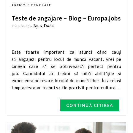
ARTICOLE GENERALE
Teste de angajare – Blog – Europa.jobs
2021-10-27
- By
A Duda
Este foarte important ca atunci când cauți
să angajezi pentru locul de muncă vacant, vrei pe
cineva care să se potrivească perfect pentru
job. Candidatul ar trebui să aibă abilitățile și
experiența necesare locului de muncă liber. În același
timp acesta ar trebui să fie potrivit pentru cultura ta
organizațională. Una dintre modalitățile care te va
asigura că acel candidat este potrivit, este legată de
CONTINUĂ CITIREA
testele de angajare. Cum să angajezi candidatul
perfect? I-a în considerare să folosești teste de
angajare.