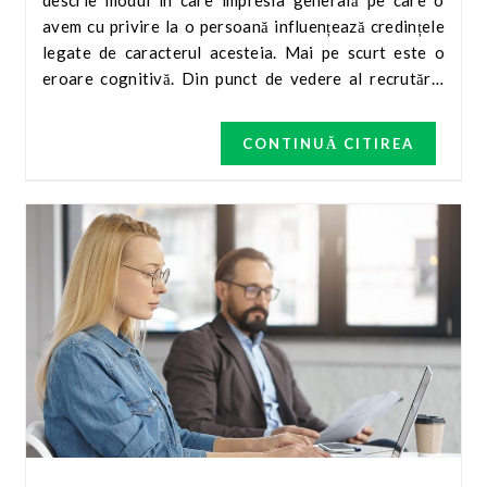
descrie modul în care impresia generală pe care o
avem cu privire la o persoană influențează credințele
legate de caracterul acesteia. Mai pe scurt este o
eroare cognitivă. Din punct de vedere al recrutării,
acest efect este privit ca pe o prejudecată care apare
atunci când presupunem că dacă oamenii sunt buni
CONTINUĂ CITIREA
într-o anumită activitate, vor fi buni și în altă
activitate. Cum afectează efectul de halou
interviurile? Mi multe detalii, în articolul următor.