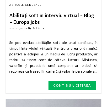
ARTICOLE GENERALE
Abilități soft în interviu virtual – Blog
– Europa.jobs
2022-07-07
- By
A Duda
Se pot evalua abilitățile soft ale unui candidat, în
timpul interviului virtual? Pentru a crea o dinamică
pozitivă a echipei și un mediu de lucru productiv, ar
trebui să ținem cont de câteva lucruri. Misiunea,
valorile și practicile unei companii ar trebui să
rezoneze cu traseul în carieră și valorile personale ale
candidatului. Potrivirea culturală este greu de
măsurat la un nou recrut, deoarece depășește
CONTINUĂ CITIREA
criteriile măsurabile ale capacităților tehnice.
Recrutorii se bazează foarte mult pe interviurile față
în față! Aceste interviuri pot face evaluarea
trăsăturilor de atitudine și abilitățile soft ale unui