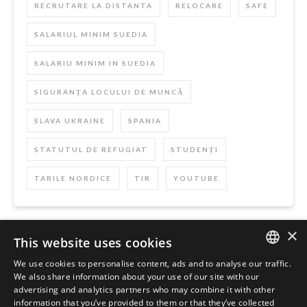
RECRUTARE LA DISTANTA
RELOCARE
SAFE
SALARIUL MINIM SUEDIA
SALARIU MINIM IN SUEDIA
SIGURANȚA LOCULUI DE MUNCĂ
SLAVA UKRAINE
SPANIA
STATUTUL DE REFUGIAT
STUDENȚI
TARILE NORDICE
TIR
YOUTUBE
×
This website uses cookies
Szukaj
We use cookies to personalise content, ads and to analyse our traffic.
ENGLISH
We also share information about your use of our site with our
advertising and analytics partners who may combine it with other
POLISH
information that you’ve provided to them or that they’ve collected