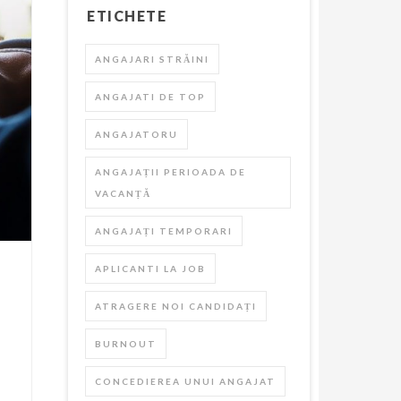
ETICHETE
ANGAJARI STRĂINI
ANGAJATI DE TOP
ANGAJATORU
ANGAJAȚII PERIOADA DE
VACANȚĂ
ANGAJAȚI TEMPORARI
APLICANTI LA JOB
ATRAGERE NOI CANDIDAȚI
BURNOUT
CONCEDIEREA UNUI ANGAJAT