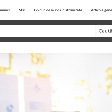
 muncă
Știri
Ghiduri de muncă în străinătate
Articole gene