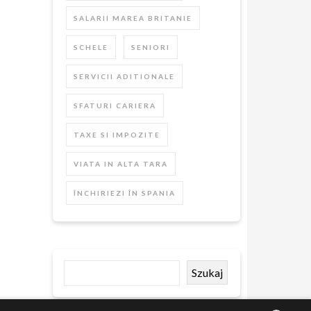
SALARII MAREA BRITANIE
SCHELE
SENIORI
SERVICII ADITIONALE
SFATURI CARIERA
TAXE SI IMPOZITE
VIATA IN ALTA TARA
ÎNCHIRIEZI ÎN SPANIA
Szukaj