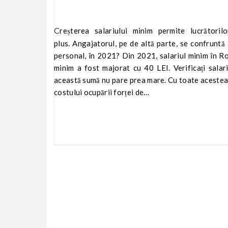
Creșterea salariului minim permite lucrătorilor să câștige puțin mai mult – și acesta este, fără îndoială, un
plus. Angajatorul, pe de altă parte, se confruntă 
personal, în 2021? Din 2021, salariul minim în R
minim a fost majorat cu 40 LEI. Verificați salar
această sumă nu pare prea mare. Cu toate acestea, 
costului ocupării forței de…