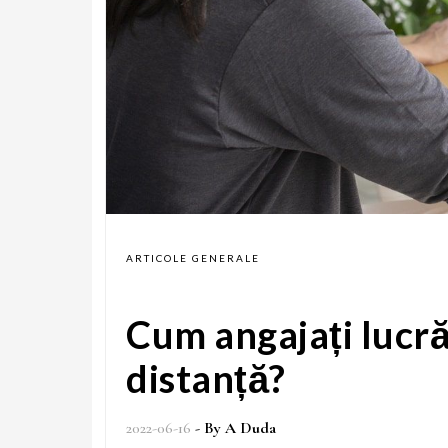
ARTICOLE GENERALE
Cum angajați lucră
distanță?
2022-06-16
- By
A Duda