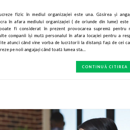
lucra în afara mediului organizației ( de oriunde din lume) este
ă poate fi considerat în prezent provocarea supremă pentru 
lte companii își mută personalul în afara locației pentru a res
rite atunci când vine vorba de lucrătorii la distanță față de cei c
egreze pe noii angajați când toată lumea sta…
CONTINUĂ CITIREA