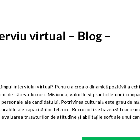
terviu virtual – Blog –
nt de câteva lucruri. Misiunea, valorile și practicile unei compa
le personale ale candidatului. Potrivirea culturală este greu de m
surabile ale capacităților tehnice. Recrutorii se bazează foarte m
e evaluarea trăsăturilor de atitudine și abilitățile soft ale unui ca