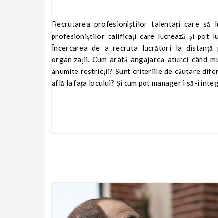
Recrutarea profesioniștilor talentați care să lucreze fizic în mediul organizației este una. Găsirea și angajarea
profesioniștilor calificați care lucrează și pot 
Încercarea de a recruta lucrători la distanț
organizații. Cum arată angajarea atunci când mu
anumite restricții? Sunt criteriile de căutare dife
află la fața locului? Și cum pot managerii să-i int