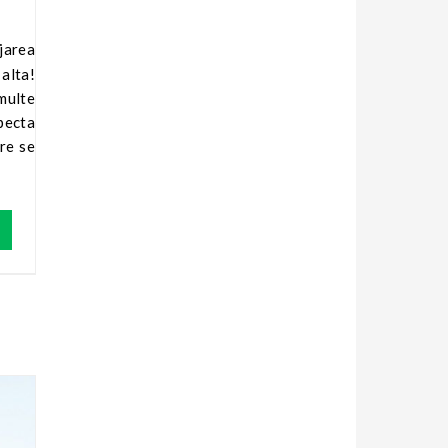
 alta!
multe
pecta
are se