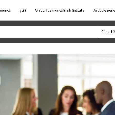
 muncă
Știri
Ghiduri de muncă în străinătate
Articole gene