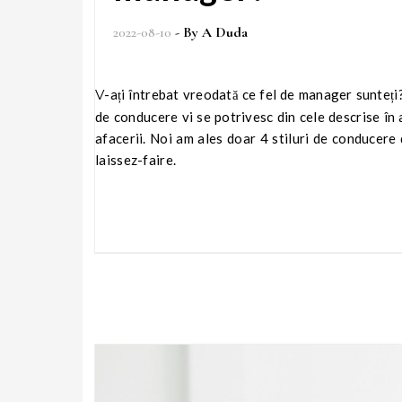
2022-08-10
- By
A Duda
V-ați întrebat vreodată ce fel de manager sunteți? Dacă încă nu ați făcut acest lucru, puteți să verificați ce stil sau stiluri
de conducere vi se potrivesc din cele descrise în 
afacerii. Noi am ales doar 4 stiluri de conducere di
laissez-faire.