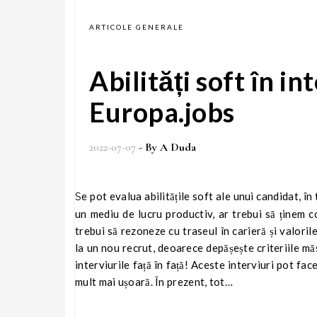
ARTICOLE GENERALE
Abilități soft în in
Europa.jobs
2022-07-07
- By
A Duda
Se pot evalua abilitățile soft ale unui candidat, în timpul interviului virtual? Pentru a crea o dinamică pozitivă a echipei și
un mediu de lucru productiv, ar trebui să ținem co
trebui să rezoneze cu traseul în carieră și valori
la un nou recrut, deoarece depășește criteriile mă
interviurile față în față! Aceste interviuri pot fac
mult mai ușoară. În prezent, tot…