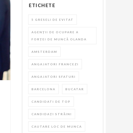
ETICHETE
5 GRESELI DE EVITAT
AGENȚII DE OCUPARE A
FORȚEI DE MUNCĂ OLANDA
AMSTERDAM
ANGAJATORI FRANCEZI
ANGAJATORI SFATURI
BARCELONA
BUCATAR
CANDIDATI DE TOP
CANDIDAȚI STRĂINI
CAUTARE LOC DE MUNCA