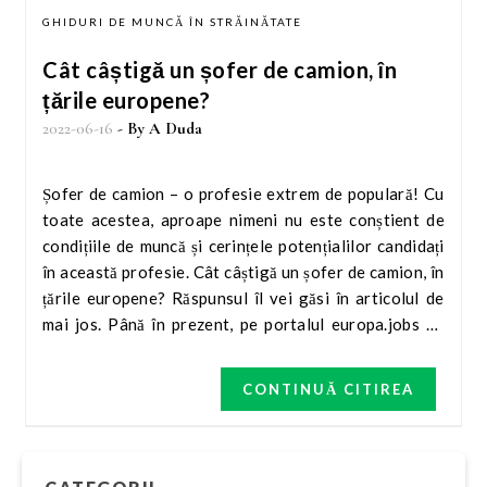
GHIDURI DE MUNCĂ ÎN STRĂINĂTATE
Cât câștigă un șofer de camion, în
țările europene?
2022-06-16
- By
A Duda
Șofer de camion – o profesie extrem de populară! Cu
toate acestea, aproape nimeni nu este conștient de
condițiile de muncă și cerințele potențialilor candidați
în această profesie. Cât câștigă un șofer de camion, în
țările europene? Răspunsul îl vei găsi în articolul de
mai jos. Până în prezent, pe portalul europa.jobs au
fost publicate peste 4 mii de oferte de muncă ca și
șofer de camion sau șofer de tir. Anunțurile provin din
CONTINUĂ CITIREA
aproape toate țările Uniunii Europene.