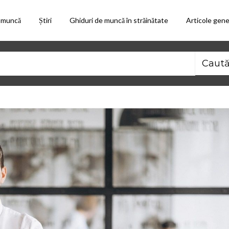
 muncă
Știri
Ghiduri de muncă în străinătate
Articole gene