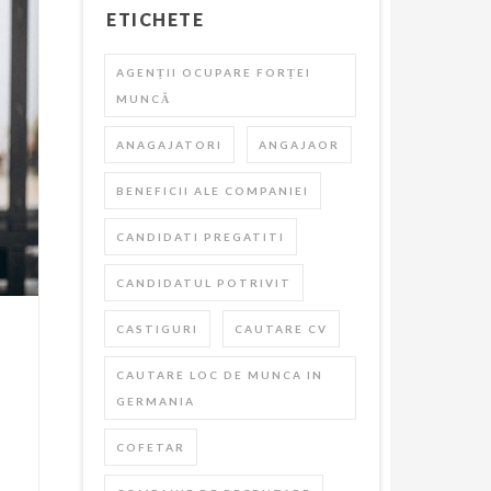
ETICHETE
AGENȚII OCUPARE FORȚEI
MUNCĂ
ANAGAJATORI
ANGAJAOR
BENEFICII ALE COMPANIEI
CANDIDATI PREGATITI
CANDIDATUL POTRIVIT
CASTIGURI
CAUTARE CV
CAUTARE LOC DE MUNCA IN
GERMANIA
COFETAR