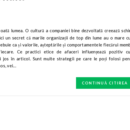
nici un secret că marile organizații de top din lume au o mare c
ebuie ca și valorile, așteptările și comportamentele fiecărui mem
iecare. Ce practici etice de afaceri influențează pozitiv cu
 jos în articol. Sunt multe strategii pe care le poți folosi pen
jos, vei…
CONTINUĂ CITIREA