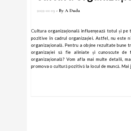
2022-01-19
- By
A Duda
Cultura organizațională influențează totul și pe toată lumea. O cultură a companiei bine dezvoltată creează schimbări
pozitive în cadrul organizației. Astfel, nu este 
organizațională. Pentru a obține rezultate bune tr
organizației să fie aliniate și cunoscute de f
organizațională? Vom afla mai multe detalii, mai
promova o cultură pozitivă la locul de muncă. Mai 