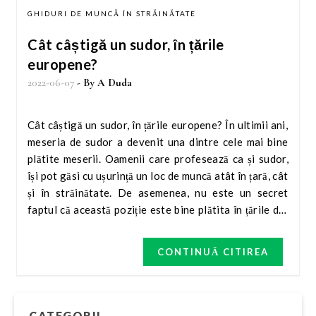
GHIDURI DE MUNCĂ ÎN STRĂINĂTATE
Cât câștigă un sudor, în țările
europene?
2022-06-07
- By
A Duda
Cât câștigă un sudor, în țările europene? În ultimii ani,
meseria de sudor a devenit una dintre cele mai bine
plătite meserii. Oamenii care profesează ca și sudor,
își pot găsi cu ușurință un loc de muncă atât în ​​țară, cât
și în străinătate. De asemenea, nu este un secret
faptul că această poziție este bine plătita în țările din
Europa de Vest Prin urmare, odată cu deschiderea
granițelor în Europa, mulți sudori români au decis să
CONTINUĂ CITIREA
emigreze. Cât câștigă un sudor în țările europene?
Aflați mai multe în articolul următor!
CATEGORII