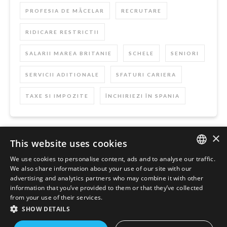
PROFESIA DE MĂCELAR
RECRUTARE
RIDICARE RESTRICTII
SALARII MAREA BRITANIE
SCHELE
SENIORI
SERVICII ADITIONALE
SFATURI CARIERA
TAXE SI IMPOZITE
ÎNCHIRIEZI ÎN SPANIA
×
This website uses cookies
Szukaj
We use cookies to personalise content, ads and to analyse our traffic.
ENGLISH
We also share information about your use of our site with our
advertising and analytics partners who may combine it with other
POLISH
information that you’ve provided to them or that they’ve collected
from your use of their services.
SHOW DETAILS