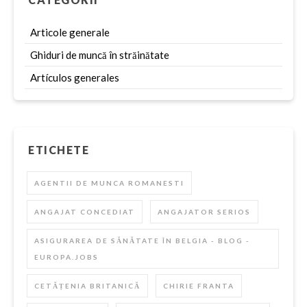
lucruri atunci când se caută un montator sunt legate
de: educație (școala de meserii) experiență Această
Articole generale
profesie…
Ghiduri de muncă în străinătate
Artículos generales
ETICHETE
AGENTII DE MUNCA ROMANESTI
ANGAJAT CONCEDIAT
ANGAJATOR SERIOS
ASIGURAREA DE SĂNĂTATE ÎN BELGIA - BLOG -
EUROPA.JOBS
CETĂȚENIA BRITANICĂ
CHIRIE FRANTA