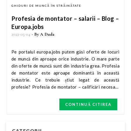
GHIDURI DE MUNCĂ ÎN STRĂINĂTATE
Profesia de montator – salarii – Blog –
Europa.jobs
2022-05-04
- By
A Duda
Pe portalul europa.jobs putem găsi oferte de locuri
de muncă din aproape orice industrie. O mare parte
din oferte de muncă sunt din industria grea. Profesia
de montator este aproape dominantă în această
industrie. Ce trebuie știut legat de această
profesie? Profesia de montator – calificări necesare
și câștiguri medii. Termenul de montator este foarte
des folosit. Legat de locurile de muncă acesta se
CONTINUĂ CITIREA
distinge în cel puțin o duzină de clasificări, de
exemplu: electrician tâmplărie construcții sisteme de
conducte ferestre panouri solare izolație conducte
mobilă structuri de otel schele Cele mai importante
CATEGORII