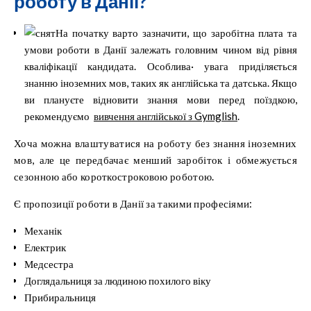
роботу в Данії?
На початку варто зазначити, що заробітна плата та
умови роботи в Данії залежать головним чином від рівня
кваліфікації кандидата. Особлива· увага приділяється
знанню іноземних мов, таких як англійська та датська. Якщо
ви плануєте відновити знання мови перед поїздкою,
рекомендуємо
вивчення англійської з Gymglish
.
Хоча можна влаштуватися на роботу без знання іноземних
мов, але це передбачає менший заробіток і обмежується
сезонною або короткостроковою роботою.
Є пропозиції роботи в Данії за такими професіями:
Механік
Електрик
Медсестра
Доглядальниця за людиною похилого віку
Прибиральниця