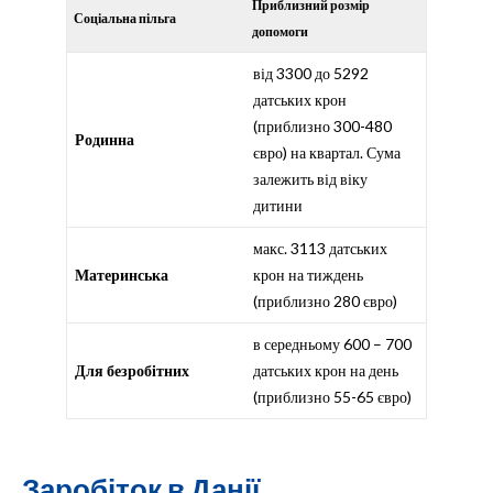
Приблизний розмір
Соціальна пільга
допомоги
від 3300 до 5292
датських крон
(приблизно 300-480
Родинна
євро) на квартал. Сума
залежить від віку
дитини
макс. 3113 датських
Материнська
крон на тиждень
(приблизно 280 євро)
в середньому 600 – 700
Для безробітних
датських крон на день
(приблизно 55-65 євро)
Заробіток в Данії