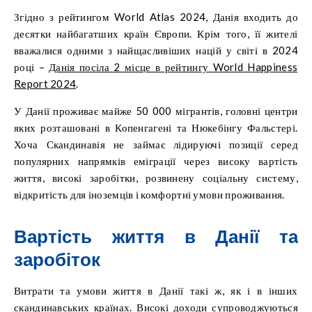
Згідно з рейтингом World Atlas 2024, Данія входить до
десятки найбагатших країн Європи. Крім того, її жителі
вважалися одними з найщасливіших націй у світі в 2024
році –
Данія посіла 2 місце в рейтингу World Happiness
Report 2024
.
У Данії проживає майже 50 000 мігрантів, головні центри
яких розташовані в Копенгагені та Нюкебінгу Фальстері.
Хоча Скандинавія не займає лідируючі позиції серед
популярних напрямків еміграції через високу вартість
життя, високі заробітки, розвинену соціальну систему,
відкритість для іноземців і комфортні умови проживання.
Вартість життя в Данії та
заробіток
Витрати та умови життя в Данії такі ж, як і в інших
скандинавських країнах. Високі доходи супроводжуються