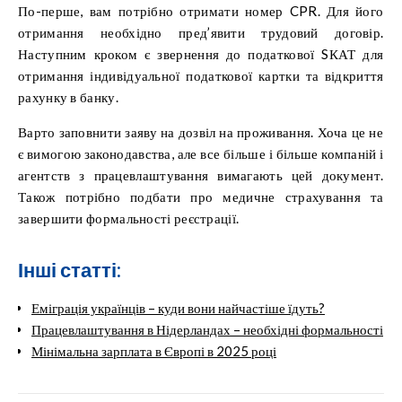
По-перше, вам потрібно отримати номер CPR. Для його
отримання необхідно пред’явити трудовий договір.
Наступним кроком є ​​звернення до податкової SКАТ для
отримання індивідуальної податкової картки та відкриття
рахунку в банку.
Варто заповнити заяву на дозвіл на проживання. Хоча це не
є вимогою законодавства, але все більше і більше компаній і
агентств з працевлаштування вимагають цей документ.
Також потрібно подбати про медичне страхування та
завершити формальності реєстрації.
Інші статті:
Еміграція українців – куди вони найчастіше їдуть?
Працевлаштування в Нідерландах – необхідні формальності
Мінімальна зарплата в Європі в 2025 році