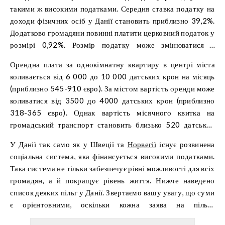
такими ж високими податками. Середня ставка податку на
доходи фізичних осіб у Данії становить приблизно 39,2%.
Додатково громадяни повинні платити церковний податок у
розмірі 0,92%. Розмір податку може змінюватися в
залежності від вашого доходу та місця проживання.
Орендна плата за однокімнатну квартиру в центрі міста
коливається від 6 000 до 10 000 датських крон на місяць
(приблизно 545-910 євро). За містом вартість оренди може
коливатися від 3500 до 4000 датських крон (приблизно
318-365 євро). Однак вартість місячного квитка на
громадський транспорт становить близько 520 датських
крон (приблизно 47-50 євро).
У Данії так само як у Швеції та
Норвегії
існує розвинена
соціальна система, яка фінансується високими податками.
Така система не тільки забезпечує рівні можливості для всіх
громадян, а й покращує рівень життя. Нижче наведено
список деяких пільг у Данії. Звертаємо вашу увагу, що суми
є орієнтовними, оскільки кожна заява на пільги
розглядається індивідуально.