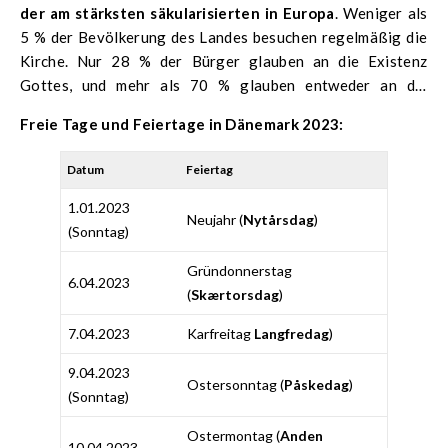
der am stärksten säkularisierten in Europa
. Weniger als
5 % der Bevölkerung des Landes besuchen regelmäßig die
Kirche. Nur 28 % der Bürger glauben an die Existenz
Gottes, und mehr als 70 % glauben entweder an die
Existenz von etwas Höherem oder lehnen jeglichen
Freie Tage und Feiertage in Dänemark 2023:
religiösen Glauben ab.
Datum
Feiertag
1.01.2023
Neujahr (
Nytårsdag
)
(Sonntag)
Gründonnerstag
6.04.2023
(
Skærtorsdag
)
7.04.2023
Karfreitag
Langfredag
)
9.04.2023
Ostersonntag (
Påskedag
)
(Sonntag)
Ostermontag (
Anden
10.04.2023