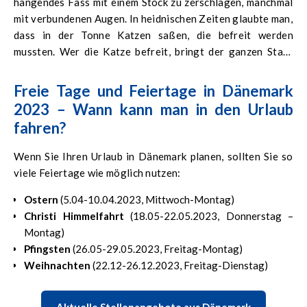
hängendes Fass mit einem Stock zu zerschlagen, manchmal
mit verbundenen Augen. In heidnischen Zeiten glaubte man,
dass in der Tonne Katzen saßen, die befreit werden
mussten. Wer die Katze befreit, bringt der ganzen Stadt
Glück. In der modernen Interpretation zerschlagen die
Kinder Säcke mit Süßigkeiten.
Freie Tage und Feiertage in Dänemark
2023 – Wann kann man in den Urlaub
fahren?
Wenn Sie Ihren Urlaub in Dänemark planen, sollten Sie so
viele Feiertage wie möglich nutzen:
Ostern
(5.04-10.04.2023, Mittwoch-Montag)
Christi Himmelfahrt
(18.05-22.05.2023, Donnerstag –
Montag)
Pfingsten
(26.05-29.05.2023, Freitag-Montag)
Weihnachten
(22.12-26.12.2023, Freitag-Dienstag)
Aktuelle Stellenangebote aus Dänemark