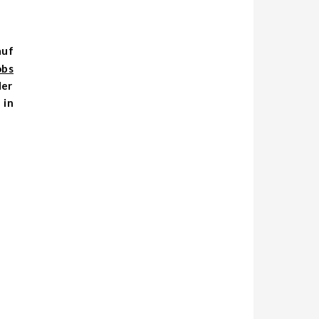
obs
der
 in