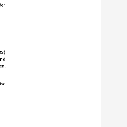
der
23)
und
en,
ise