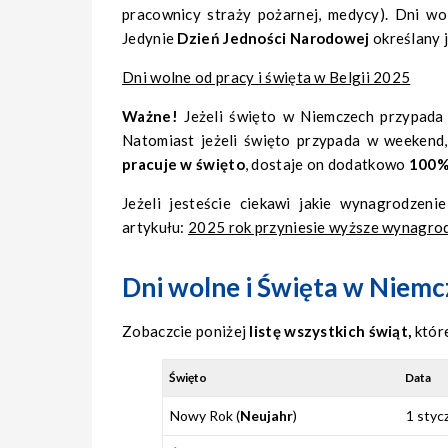
pracownicy straży pożarnej, medycy). Dni w
Jedynie
Dzień Jedności Narodowej
określany 
Dni wolne od pracy i święta w Belgii 2025
Ważne!
Jeżeli święto w Niemczech przypada 
Natomiast jeżeli święto przypada w weekend
pracuje w święto
, dostaje on dodatkowo
100%
Jeżeli jesteście ciekawi jakie wynagrodzen
artykułu:
2025 rok przyniesie wyższe wynagrod
Dni wolne i Święta w Niem
Zobaczcie poniżej
listę wszystkich świąt,
które
Święto
Data
Nowy Rok (
Neujahr
)
1 stycz