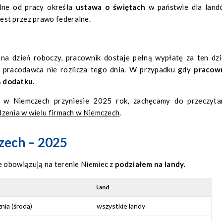
olne od pracy określa
ustawa o świętach
w państwie dla land
jest przez prawo federalne.
na dzień roboczy, pracownik dostaje pełną wypłatę za ten dzi
, pracodawca nie rozlicza tego dnia. W przypadku gdy
pracow
 dodatku
.
ie w Niemczech przyniesie 2025 rok, zachęcamy do przeczyta
zenia w wielu firmach w Niemczech
.
czech – 2025
 obowiązują na terenie Niemiec z
podziałem na landy
.
Land
nia (środa)
wszystkie landy