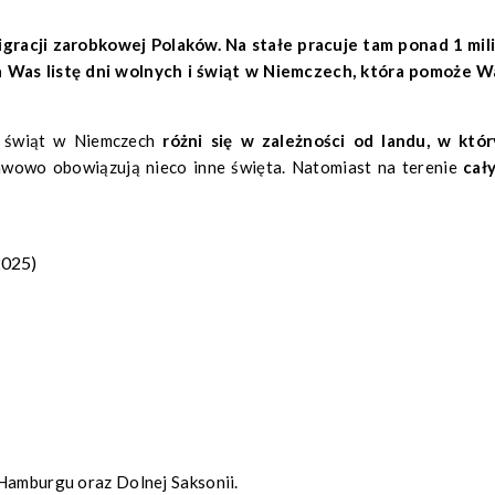
racji zarobkowej Polaków. Na stałe pracuje tam ponad 1 mil
 Was listę dni wolnych i świąt w Niemczech, która pomoże 
az świąt w Niemczech
różni się w zależności od landu, w któ
awowo obowiązują nieco inne święta. Natomiast na terenie
cał
2025)
 Hamburgu oraz Dolnej Saksonii.