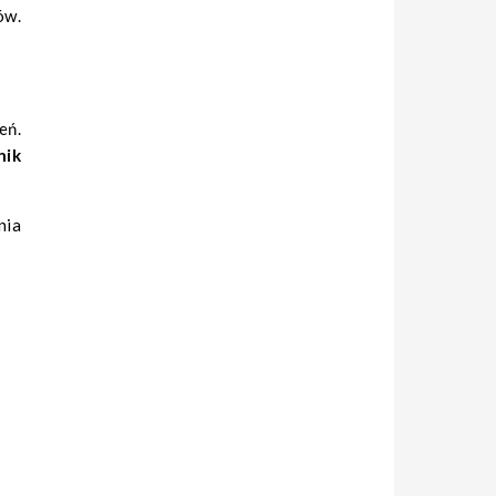
ów.
eń.
nik
nia