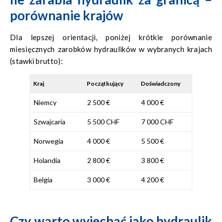
porównanie krajów
Dla lepszej orientacji, poniżej krótkie porównanie
miesięcznych zarobków hydraulików w wybranych krajach
(stawki brutto):
Kraj
Początkujący
Doświadczony
Niemcy
2 500 €
4 000 €
Szwajcaria
5 500 CHF
7 000 CHF
Norwegia
4 000 €
5 500 €
Holandia
2 800 €
3 800 €
Belgia
3 000 €
4 200 €
Czy warto wyjechać jako hydraulik