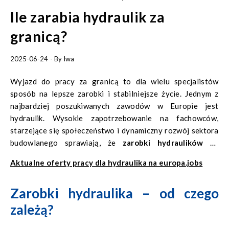
Ile zarabia hydraulik za
granicą?
2025-06-24
- By
Iwa
Wyjazd do pracy za granicą to dla wielu specjalistów
sposób na lepsze zarobki i stabilniejsze życie. Jednym z
najbardziej poszukiwanych zawodów w Europie jest
hydraulik. Wysokie zapotrzebowanie na fachowców,
starzejące się społeczeństwo i dynamiczny rozwój sektora
budowlanego sprawiają, że
zarobki hydraulików za
granicą
są znacznie wyższe niż w Polsce. Ale
ile zarabia
Aktualne oferty pracy dla hydraulika na europa.jobs
hydraulik za granicą
i od czego zależy jego
wynagrodzenie? Sprawdźmy to w odniesieniu do
Zarobki hydraulika – od czego
poszczególnych krajów.
zależą?