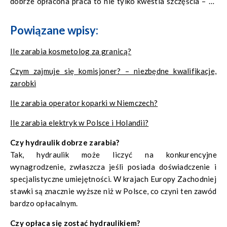
dobrze opłacona praca to nie tylko kwestia szczęścia – to
także wybór właściwego kierunku.
Powiązane wpisy:
Ile zarabia kosmetolog za granicą?
Czym zajmuje się komisjoner? – niezbędne kwalifikacje,
zarobki
Ile zarabia operator koparki w Niemczech?
Ile zarabia elektryk w Polsce i Holandii?
Czy hydraulik dobrze zarabia?
Tak, hydraulik może liczyć na konkurencyjne
wynagrodzenie, zwłaszcza jeśli posiada doświadczenie i
specjalistyczne umiejętności. W krajach Europy Zachodniej
stawki są znacznie wyższe niż w Polsce, co czyni ten zawód
bardzo opłacalnym.
Czy opłaca się zostać hydraulikiem?