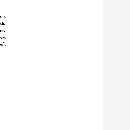
ce.
ędu
nny
we.
es
),