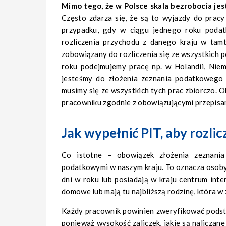
Mimo tego, że w Polsce skala bezrobocia jes
Często zdarza się, że są to wyjazdy do pracy
przypadku, gdy w ciągu jednego roku podat
rozliczenia przychodu z danego kraju w tam
zobowiązany do rozliczenia się ze wszystkich
roku podejmujemy pracę np. w Holandii, Nie
jesteśmy do złożenia zeznania podatkowego 
musimy się ze wszystkich tych prac zbiorczo. 
pracowniku zgodnie z obowiązującymi przepisam
Jak wypełnić PIT, aby rozlic
Co istotne – obowiązek złożenia zeznani
podatkowymi w naszym kraju. To oznacza osoby,
dni w roku lub posiadają w kraju centrum in
domowe lub mają tu najbliższą rodzinę, która w
Każdy pracownik powinien zweryfikować podst
ponieważ wysokość zaliczek, jakie są naliczane