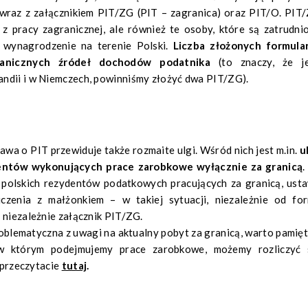
 wraz z załącznikiem PIT/ZG (PIT – zagranica) oraz PIT/O. PIT
 z pracy zagranicznej, ale również te osoby, które są zatrudni
 wynagrodzenie na terenie Polski.
Liczba złożonych formula
ranicznych źródeł dochodów podatnika
(to znaczy, że je
ndii i w Niemczech, powinniśmy złożyć dwa PIT/ZG).
wa o PIT przewiduje także rozmaite ulgi. Wśród nich jest m.in.
u
dentów wykonujących prace zarobkowe wyłącznie za granicą
.
 polskich rezydentów podatkowych pracujących za granicą, ust
czenia z małżonkiem – w takiej sytuacji, niezależnie od fo
 niezależnie załącznik PIT/ZG.
problematyczna z uwagi na aktualny pobyt za granicą, warto pamięt
 w którym podejmujemy prace zarobkowe, możemy rozliczyć 
ć przeczytacie
tutaj
.