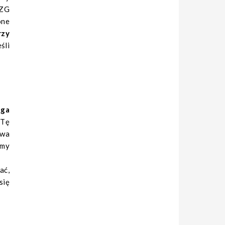
/ZG
one
rzy
śli
lga
 Tę
awa
rmy
ać,
się