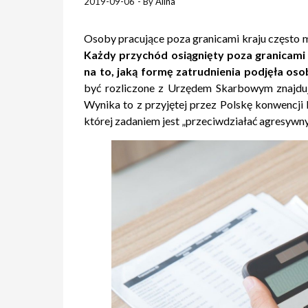
2019-09-06
- By
Alina
Osoby pracujące poza granicami kraju często m
Każdy przychód osiągnięty poza granicami 
na to, jaką formę zatrudnienia podjęła o
być rozliczone z Urzędem Skarbowym znajdu
Wynika to z przyjętej przez Polskę konwencji
której zadaniem jest „przeciwdziałać agresy