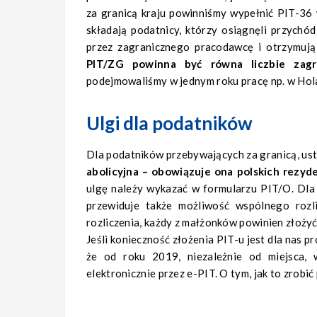
za granicą kraju powinniśmy wypełnić PIT-36
składają podatnicy, którzy osiągnęli przychód
przez zagranicznego pracodawcę i otrzymują
PIT/ZG powinna być równa liczbie zag
podejmowaliśmy w jednym roku pracę np. w Hola
Ulgi dla podatników
Dla podatników przebywających za granicą, usta
abolicyjna – obowiązuje ona polskich rezy
ulgę należy wykazać w formularzu PIT/O. Dla
przewiduje także możliwość wspólnego rozli
rozliczenia, każdy z małżonków powinien złożyć
Jeśli konieczność złożenia PIT-u jest dla nas 
że od roku 2019, niezależnie od miejsca,
elektronicznie przez e-PIT. O tym, jak to zrobi