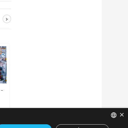
 –
?
×