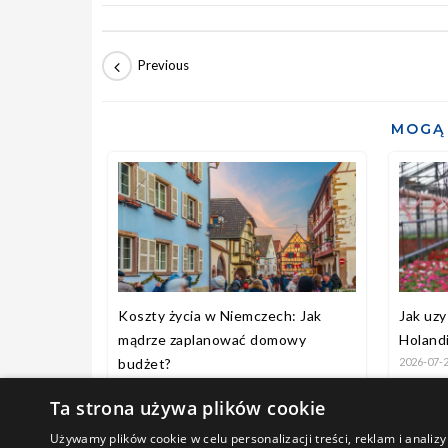
MOGĄ 
Koszty życia w Niemczech: Jak
Jak uz
mądrze zaplanować domowy
Holandi
budżet?
2026-07-
2026-07-31
Ta strona używa plików cookie
Używamy plików cookie w celu personalizacji treści, reklam i anali