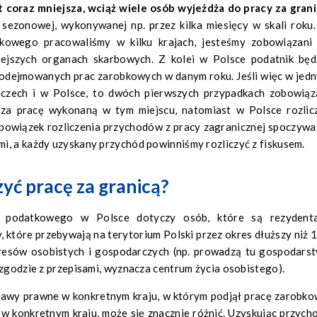
t coraz mniejsza, wciąż wiele osób wyjeżdża do pracy za grani
 sezonowej, wykonywanej np. przez kilka miesięcy w skali roku
kowego pracowaliśmy w kilku krajach, jesteśmy zobowiązani
tejszych organach skarbowych. Z kolei w Polsce podatnik będ
 podejmowanych prac zarobkowych w danym roku. Jeśli więc w jed
mczech i w Polsce, to dwóch pierwszych przypadkach zobowiąz
za pracę wykonaną w tym miejscu, natomiast w Polsce rozlic
Obowiązek rozliczenia przychodów z pracy zagranicznej spoczywa
i, a każdy uzyskany przychód powinniśmy rozliczyć z fiskusem.
zyć pracę za granicą?
a podatkowego w Polsce dotyczy osób, które są rezydent
 które przebywają na terytorium Polski przez okres dłuższy niż 
teresów osobistych i gospodarczych (np. prowadzą tu gospodars
 zgodzie z przepisami, wyznacza centrum życia osobistego).
awy prawne w konkretnym kraju, w którym podjął pracę zarobko
 w konkretnym kraju, może się znacznie różnić. Uzyskując przych