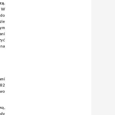
cą.
. W
 do
zie
nym
ani
zyć
 na
ami
182
two
wą,
ody