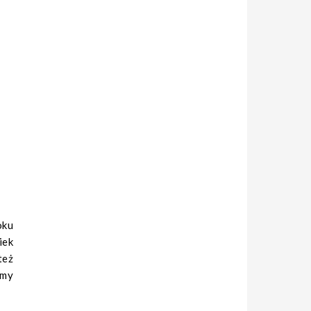
oku
iek
też
śmy