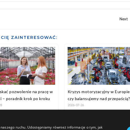
CIĘ ZAINTERESOWAĆ:
yskać pozwolenie na pracę w
Kryzys motoryzacyjny w Europie
i – poradnik krok po kroku
czy balansujemy nad przepaścią
28
2026-07-26
zy naszego ruchu. Udostępniamy również informacje o tym, jak