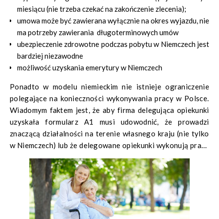
miesiącu (nie trzeba czekać na zakończenie zlecenia);
umowa może być zawierana wyłącznie na okres wyjazdu, nie
ma potrzeby zawierania długoterminowych umów
ubezpieczenie zdrowotne podczas pobytu w Niemczech jest
bardziej niezawodne
możliwość uzyskania emerytury w Niemczech
Ponadto w modelu niemieckim nie istnieje ograniczenie
polegające na konieczności wykonywania pracy w Polsce.
Wiadomym faktem jest, że aby firma delegująca opiekunki
uzyskała formularz A1 musi udowodnić, że prowadzi
znaczącą działalności na terenie własnego kraju (nie tylko
w Niemczech) lub że delegowane opiekunki wykonują pracę
w dwóch krajach. W praktyce polega to na tym, że firmy te
zlecają opiekunkom oprócz usług opiekuńczych dodatkowe
usługi w kraju (najczęściej są to usługi rekrutacyjne bądź
reklamowe), których wykonanie jest obowiązkowe. W
modelu niemieckim wykonywanie dodatkowych usług poza
usługami opiekuńczymi w Niemczech jest nieobowiązkowe i