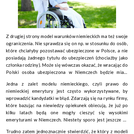
nie wiąże się z ryzykiem wyłączenia z ubezpieczeń na
wypadek odmowy wydania formularza A1.
Z drugiej strony model warunków niemieckich ma też swoje
ograniczenia. Nie sprawdza się on np. w stosunku do osób,
które chciałyby pozostawać ubezpieczone w Polsce, a nie
posiadają żadnego tytułu do ubezpieczeń (chociażby jako
członka rodziny). Może się wówczas okazać, że wracając do
Polski osoba ubezpieczona w Niemczech będzie miała
problem z zarejestrowaniem się do lekarza. Pewnym
Jedna z zalet modelu niemieckiego, czyli prawo do
rozwiązaniem w tej sytuacji może być uzyskanie prawa do
niemieckiej emerytury jest często wykorzystywane, by
ubezpieczeń z tytułu osoby bezrobotnej. Jednak regularne
wprowadzić kandydatki w błąd. Zdarzają się na rynku firmy,
rejestrowanie się i wyrejestrowywanie w Urzędzie Pracy w
które bazując na niewiedzy opiekunek obiecują, że już po
okresach między kolejnymi zleceniami jest dość kłopotliwe
kilku latach będą one mogły cieszyć się wysokimi
emeryturami w Niemczech. Niestety sporo jest jeszcze na
naszym rynku podmiotów, które patrzą krótkofalowo i
Trudno zatem jednoznacznie stwierdzić, że który z modeli