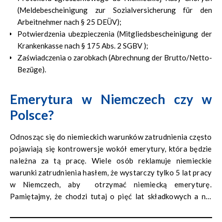
(Meldebescheinigung zur Sozialversicherung für den
Arbeitnehmer nach § 25 DEÜV);
Potwierdzenia ubezpieczenia (Mitgliedsbescheinigung der
Krankenkasse nach § 175 Abs. 2 SGBV );
Zaświadczenia o zarobkach (Abrechnung der Brutto/Netto-
Bezüge).
Emerytura w Niemczech czy w
Polsce?
Odnosząc się do niemieckich warunków zatrudnienia często
pojawiają się kontrowersje wokół emerytury, która będzie
należna za tą pracę. Wiele osób reklamuje niemieckie
warunki zatrudnienia hasłem, że wystarczy tylko 5 lat pracy
w Niemczech, aby otrzymać niemiecką emeryturę.
Pamiętajmy, że chodzi tutaj o pięć lat składkowych a nie
kalendarzowych. Biorąc pod uwagę, że opiekunki pracują w
systemie zmianowym (dwa na dwa miesiące lub sześć na