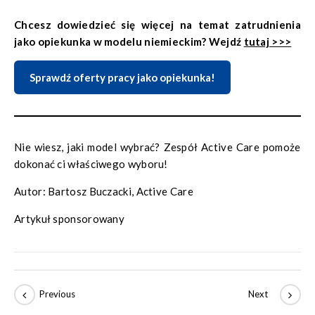
sześć tygodni), faktyczny czas spełnienia wymaganego
Chcesz dowiedzieć się więcej na temat zatrudnienia
okresu ubezpieczeniowego może wynieść dwukrotnie
jako opiekunka w modelu niemieckim? Wejdź
tutaj >>>
więcej. Na szczęście w przypadku, gdy wymagane okresy
ubezpieczeniowe dla uzyskania emerytury w Niemczech nie
Sprawdź oferty pracy jako opiekunka!
zostaną spełnione, okresy ubezpieczeniowe wypracowane
w Niemczech liczą się do okresów ubezpieczeniowych
wypracowywanych w Polsce.
Nie wiesz, jaki model wybrać? Zespół Active Care pomoże
dokonać ci właściwego wyboru!
Autor: Bartosz Buczacki, Active Care
Artykuł sponsorowany