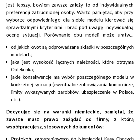
koncentrują się na znalezieniu pracownika do wypełnienia
jest lepszy, bowiem zawsze zależy to od indywidualnych
zlecenia, a nie na tym, by móc współpracować z nim przez
preferencji zatrudnionej osoby. Warto pamiętać, aby przy
wiele lat. Nie można jednak zapominać, że model
wyborze odpowiedniego dla siebie modelu kierować się
delegowania – obecnie najpopularniejszy na rynku –
sprawdzalnymi kryteriami i brać pod uwagę indywidualną
również nie jest wolny od nadużyć i dużo jest jeszcze
ocenę sytuacji. Porównanie obu modeli może ułatwić
obecnie sytuacji, gdy opiekunkom zaniża się składki czy
odpowiedź na kilka pytań:
wręcz naraża na ryzyko okresowego wyłączenia z
od jakich kwot są odprowadzane składki w poszczególnych
polskiego systemu ubezpieczeń. Znane są przykłady, gdy
modelach;
ZUS, kwestionując prowadzenie znaczącej działalności w
jaka jest wysokość łącznych należności, które otrzyma
Polsce, nie poświadcza bądź cofa poświadczone uprzednio
Opiekunka;
formularze A1, które to są niezbędne, by oddelegowany
jakie konsekwencje ma wybór poszczególnego modelu w
pracownik mógł mieć odprowadzane składki w Polsce.
konkretnej sytuacji (ewentualne zobowiązania komornicze,
limity wykazywanych zarobków, ubezpieczenie w Polsce,
etc.).
Decydując się na warunki niemieckie, pamiętaj, że
zawsze masz prawo zażądać od firmy, z którą
współpracujesz, stosownych dokumentów
:
Protokołu zgłoszeniowego do Niemieckiej Kasy Chorych