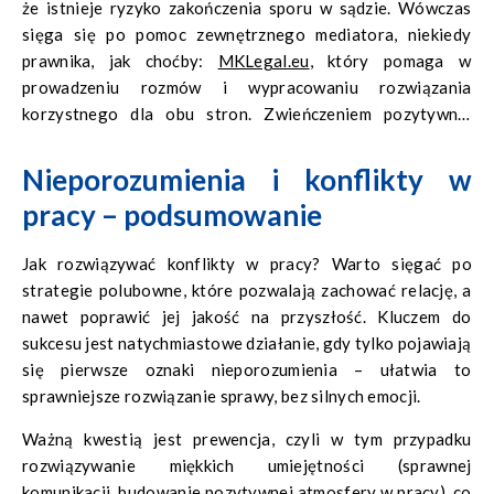
że istnieje ryzyko zakończenia sporu w sądzie. Wówczas
sięga się po pomoc zewnętrznego mediatora, niekiedy
prawnika, jak choćby:
MKLegal.eu
, który pomaga w
prowadzeniu rozmów i wypracowaniu rozwiązania
korzystnego dla obu stron. Zwieńczeniem pozytywnej
mediacji powinno być podpisanie ugody.
Nieporozumienia i konflikty w
pracy – podsumowanie
Jak rozwiązywać konflikty w pracy? Warto sięgać po
strategie polubowne, które pozwalają zachować relację, a
nawet poprawić jej jakość na przyszłość. Kluczem do
sukcesu jest natychmiastowe działanie, gdy tylko pojawiają
się pierwsze oznaki nieporozumienia – ułatwia to
sprawniejsze rozwiązanie sprawy, bez silnych emocji.
Ważną kwestią jest prewencja, czyli w tym przypadku
rozwiązywanie miękkich umiejętności (sprawnej
komunikacji, budowanie pozytywnej atmosfery w pracy), co