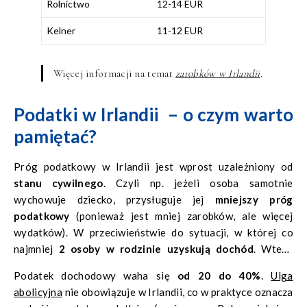
Rolnictwo
12-14 EUR
Kelner
11-12 EUR
Więcej informacji na temat
zarobków w Irlandii
.
Podatki w Irlandii – o czym warto
pamiętać?
Próg podatkowy w Irlandii jest wprost uzależniony od
stanu cywilnego
. Czyli np. jeżeli osoba samotnie
wychowuje dziecko, przysługuje jej
mniejszy próg
podatkowy
(ponieważ jest mniej zarobków, ale więcej
wydatków). W przeciwieństwie do sytuacji, w której co
najmniej
2 osoby w rodzinie uzyskują dochód
. Wtedy
zarobków jest więcej, co oznacza większą kwotę do zapłaty
Podatek dochodowy waha się
od 20 do 40%
.
Ulga
przy rozliczeniu podatkowym.
abolicyjna
nie obowiązuje w Irlandii, co w praktyce oznacza