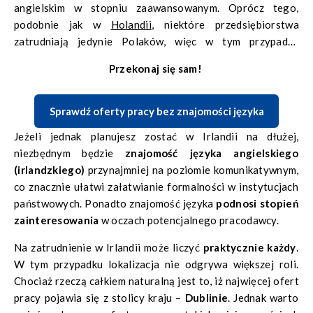
angielskim w stopniu zaawansowanym. Oprócz tego,
podobnie jak w
Holandii
, niektóre przedsiębiorstwa
zatrudniają jedynie Polaków, więc w tym przypadku
możemy zapomnieć
o barierze językowej.
Przekonaj się sam!
Sprawdź oferty pracy bez znajomości języka
Jeżeli jednak planujesz zostać w Irlandii na dłużej,
niezbędnym będzie
znajomość języka angielskiego
(irlandzkiego)
przynajmniej na poziomie komunikatywnym,
co znacznie ułatwi załatwianie formalności w instytucjach
państwowych. Ponadto znajomość języka
podnosi stopień
zainteresowania
w oczach potencjalnego pracodawcy.
Na zatrudnienie w Irlandii może liczyć
praktycznie każdy
.
W tym przypadku lokalizacja nie odgrywa większej roli.
Chociaż rzeczą całkiem naturalną jest to, iż najwięcej ofert
pracy pojawia się z stolicy kraju –
Dublinie
. Jednak warto