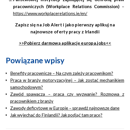
pracowniczych (
Workplace Relations Commission
)
–
https://www.workplacerelations.ie/en/
Zapisz się na Job Alert i jako pierwszy aplikuj na
najnowsze oferty pracy z Irlandii
>>Pobierz darmową aplikację europa.jobs<<
Powiązane wpisy
Benefity pracownicze – Na czym zależy pracownikom?
Praca w branży motoryzacyjnej – Jak zostać mechanikiem
samochodowym?
Zawód spawacza – praca czy wyzwanie? Rozmowa z
pracownikiem z branży
Zawody deficytowe w Europie – sprawdź najnowsze dane
Jak wyjechać do Finlandii? Jak podjąć tam pracę?