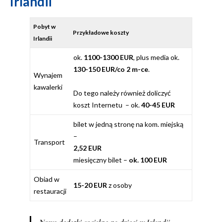
Irlandii
Pobyt w
Przykładowe koszty
Irlandii
ok.
1100-1300 EUR
, plus media ok.
130-150 EUR/co 2 m-ce
.
Wynajem
kawalerki
Do tego należy również doliczyć
koszt Internetu – ok.
40-45 EUR
bilet w jedną stronę na kom. miejską
–
Transport
2,52 EUR
miesięczny bilet –
ok. 100 EUR
Obiad w
15-20 EUR
z osoby
restauracji
Nowe dodatki socjalne na dzieci w Irlandii