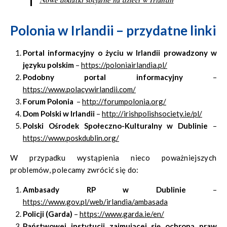
Polonia w Irlandii – przydatne linki
Portal informacyjny o życiu w Irlandii prowadzony w
języku polskim
–
https://poloniairlandia.pl/
Podobny portal informacyjny
–
https://www.polacywirlandii.com/
Forum Polonia
–
http://forumpolonia.org/
Dom Polski w Irlandii
–
http://irishpolishsociety.ie/pl/
Polski Ośrodek Społeczno-Kulturalny w Dublinie
–
https://www.poskdublin.org/
W przypadku wystąpienia nieco poważniejszych
problemów, polecamy zwrócić się do:
Ambasady RP w Dublinie
–
https://www.gov.pl/web/irlandia/ambasada
Policji (
Garda
)
–
https://www.garda.ie/en/
Państwowej instytucji zajmującej się ochroną praw