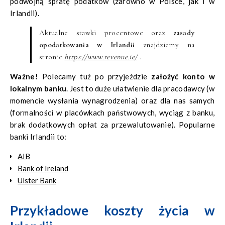
podwójną spłatę podatków (zarówno w Polsce, jak i w
Irlandii).
Aktualne stawki procentowe oraz
zasady
opodatkowania w Irlandii
znajdziemy na
stronie
https://www.revenue.ie/
.
Ważne!
Polecamy tuż po przyjeździe
założyć konto w
lokalnym banku
. Jest to duże ułatwienie dla pracodawcy (w
momencie wysłania wynagrodzenia) oraz dla nas samych
(formalności w placówkach państwowych, wyciąg z banku,
brak dodatkowych opłat za przewalutowanie). Popularne
banki Irlandii to:
AIB
Bank of Ireland
Ulster Bank
Przykładowe koszty życia w