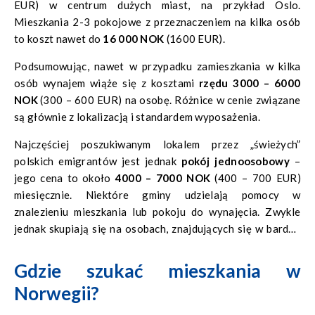
EUR) w centrum dużych miast, na przykład Oslo.
Mieszkania 2-3 pokojowe z przeznaczeniem na kilka osób
to koszt nawet do
16 000 NOK
(1600 EUR).
Podsumowując, nawet w przypadku zamieszkania w kilka
osób wynajem wiąże się z kosztami
rzędu 3000 – 6000
NOK
(300 – 600 EUR) na osobę. Różnice w cenie związane
są głównie z lokalizacją i standardem wyposażenia.
Najczęściej poszukiwanym lokalem przez „świeżych”
polskich emigrantów jest jednak
pokój jednoosobowy
–
jego cena to około
4000 – 7000 NOK
(400 – 700 EUR)
miesięcznie. Niektóre gminy udzielają pomocy w
znalezieniu mieszkania lub pokoju do wynajęcia. Zwykle
jednak skupiają się na osobach, znajdujących się w bardzo
trudnej sytuacji, których nie stać ani na zakup własnego
mieszkania, ani na samodzielne wynajęcie mieszkania na
Gdzie szukać mieszkania w
rynku prywatnym.
Norwegii?