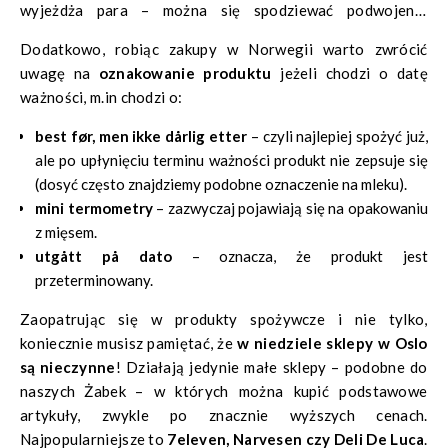
wyjeżdża para – można się spodziewać podwojenia
kosztów. Najkorzystniej jest robić zakupy w
Dodatkowo, robiąc zakupy w Norwegii warto zwrócić
supermarketach
Kiwi
i
Rema 1000
.
uwagę na
oznakowanie produktu
jeżeli chodzi o datę
ważności, m.in chodzi o:
best før, men ikke dårlig etter
– czyli najlepiej spożyć już,
ale po upłynięciu terminu ważności produkt nie zepsuje się
(dosyć często znajdziemy podobne oznaczenie na mleku).
mini termometry
– zazwyczaj pojawiają się na opakowaniu
z mięsem.
utgått på dato
– oznacza, że produkt jest
przeterminowany.
Zaopatrując się w produkty spożywcze i nie tylko,
koniecznie musisz pamiętać, że
w niedziele sklepy w Oslo
są nieczynne
! Działają jedynie małe sklepy – podobne do
naszych
Żabek
– w których można kupić podstawowe
artykuły, zwykle po znacznie wyższych cenach.
Najpopularniejsze to
7eleven, Narvesen czy Deli De Luca
.