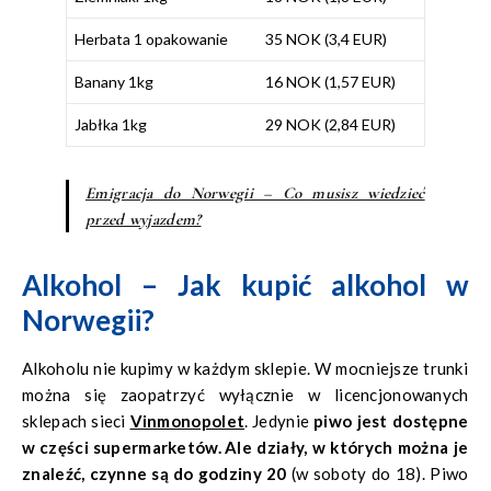
Herbata 1 opakowanie
35 NOK (3,4 EUR)
Banany 1kg
16 NOK (1,57 EUR)
Jabłka 1kg
29 NOK (2,84 EUR)
Emigracja do Norwegii – Co musisz wiedzieć
przed wyjazdem?
Alkohol – Jak kupić alkohol w
Norwegii?
Alkoholu nie kupimy w każdym sklepie. W mocniejsze trunki
można się zaopatrzyć wyłącznie w licencjonowanych
sklepach sieci
Vinmonopolet
. Jedynie
piwo jest dostępne
w części supermarketów.
Ale działy, w których można je
znaleźć, czynne są do godziny 20
(w soboty do 18). Piwo