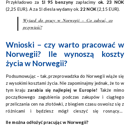
Przykładowo za
1l 95 benzyny
zapłacimy
ok. 23 NOK
(2,25 EUR). A za 1l diesla wydamy ok.
22 NOK
(2,15 EUR).
Wyjazd do pracy w Norwegii – Co zabrać, co
przywieźć?
Wnioski – czy warto pracować w
Norwegii? Ile wynoszą koszty
życia w Norwegii?
Podsumowując – tak, przeprowadzka do Norwegii wiąże się
z wysokimi kosztami życia. Nie zapominajmy jednak, że to w
tym kraju
zarabia się najlepiej w Europie!
Także mimo
początkowego zagubienia podczas zakupów i ciągłego
przeliczania cen na złotówki, z biegiem czasu oswoisz się z
różnicami i będziesz mógł cieszyć się rosnącymi
oszczędnościami.
Ile można odłożyć pracując w Norwegii?