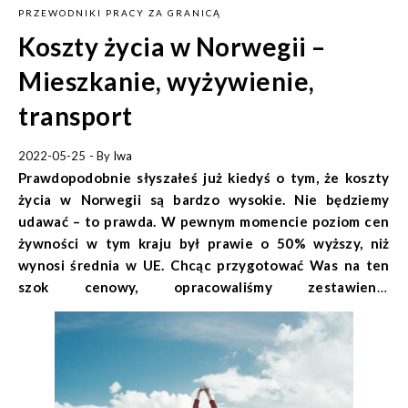
PRZEWODNIKI PRACY ZA GRANICĄ
Koszty życia w Norwegii –
Mieszkanie, wyżywienie,
transport
2022-05-25
- By
Iwa
Prawdopodobnie słyszałeś już kiedyś o tym, że koszty
życia w Norwegii są bardzo wysokie. Nie będziemy
udawać – to prawda. W pewnym momencie poziom cen
żywności w tym kraju był prawie o 50% wyższy, niż
wynosi średnia w UE. Chcąc przygotować Was na ten
szok cenowy, opracowaliśmy zestawienie
najważniejszych kosztów, które prawdopodobnie nie
ominą większości emigrantów rozpoczynających swoją
przygodę w Norwegii. Pamiętajcie, że pierwsze wydatki
szybko się zwrócą – płace są na szczęście
proporcjonalne do cen w sklepach. Ile kosztuje życie w