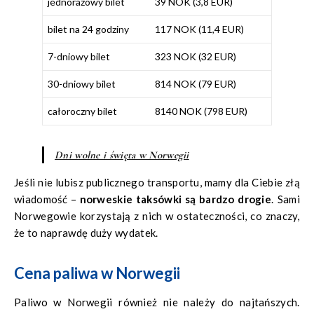
jednorazowy bilet
39 NOK (3,8 EUR)
bilet na 24 godziny
117 NOK (11,4 EUR)
7-dniowy bilet
323 NOK (32 EUR)
30-dniowy bilet
814 NOK (79 EUR)
całoroczny bilet
8140 NOK (798 EUR)
Dni wolne i święta w Norwegii
Jeśli nie lubisz publicznego transportu, mamy dla Ciebie złą
wiadomość –
norweskie taksówki są bardzo drogie
. Sami
Norwegowie korzystają z nich w ostateczności, co znaczy,
że to naprawdę duży wydatek.
Cena paliwa w Norwegii
Paliwo w Norwegii również nie należy do najtańszych.