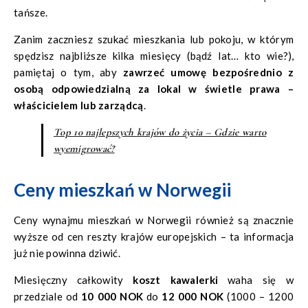
tańsze.
Zanim zaczniesz szukać mieszkania lub pokoju, w którym
spędzisz najbliższe kilka miesięcy (bądź lat… kto wie?),
pamiętaj o tym, aby
zawrzeć umowę bezpośrednio z
osobą odpowiedzialną za lokal w świetle prawa –
właścicielem lub zarządcą
.
Top 10 najlepszych krajów do życia – Gdzie warto
wyemigrować?
Ceny mieszkań w Norwegii
Ceny wynajmu mieszkań w Norwegii również są znacznie
wyższe od cen reszty krajów europejskich – ta informacja
już nie powinna dziwić.
Miesięczny całkowity
koszt kawalerki
waha się w
przedziale od
10 000 NOK
do
12 000 NOK
(1000 – 1200