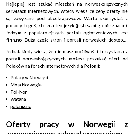
Najlepiej jest szukać mieszkań na norweskojęzycznych
serwisach internetowych. Wtedy wiesz, że ceny oferty nie
są zawyżane pod obcokrajowców. Warto skorzystać z
pomocy kogoś, kto zna ten język (jeśli sami go nie znacie).
Jednym z popularniejszych portali ogłoszeniowych jest
finn.no
. Duża część stron i portali norweskich dostępna
jest także w języku angielskim (np.
nestpick.com
oraz
Jednak kiedy wiesz, że nie masz możliwości korzystania z
rentberry.com
).
portali norweskojęzycznych, możesz poszukać ofert od
Polaków na forach internetowych dla Polonii:
Polacy w Norwegii
Moja Norwegia
Pol-Nor
Wataha
polonia.no
Oferty pracy w Norwegii z
zapewnionym zakwaterowaniem