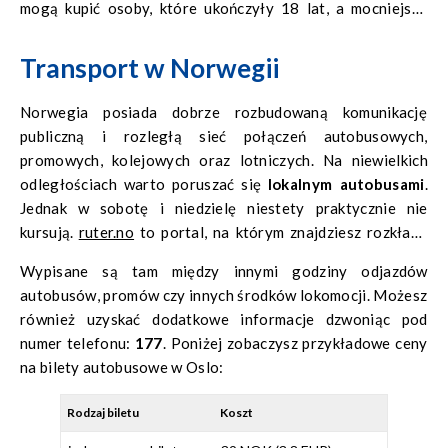
mogą kupić osoby, które ukończyły 18 lat, a mocniejsze
alkohole, tylko te, które ukończyły 20.
Transport w Norwegii
Norwegia posiada dobrze rozbudowaną komunikację
publiczną i rozległą sieć połączeń autobusowych,
promowych, kolejowych oraz lotniczych. Na niewielkich
odległościach warto poruszać się
lokalnym autobusami
.
Jednak w sobotę i niedzielę niestety praktycznie nie
kursują.
ruter.no
to portal, na którym znajdziesz rozkłady
jazdy komunikacji miejskich w całym kraju.
Wypisane są tam między innymi godziny odjazdów
autobusów, promów czy innych środków lokomocji. Możesz
również uzyskać dodatkowe informacje dzwoniąc pod
numer telefonu:
177
. Poniżej zobaczysz przykładowe ceny
na bilety autobusowe w Oslo:
Rodzaj biletu
Koszt