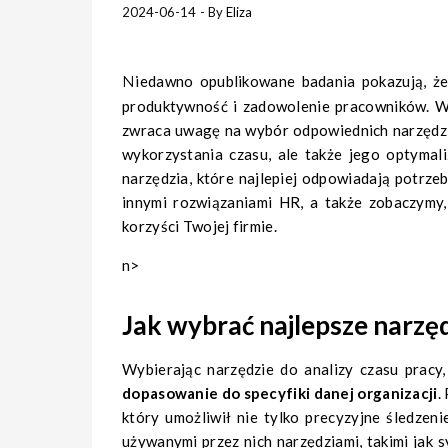
2024-06-14
- By
Eliza
Niedawno opublikowane badania pokazują, że efektywne zarządzanie czasem pracy może znacząco wpłynąć na
produktywność i zadowolenie pracowników. W 
zwraca uwagę na wybór odpowiednich narzędzi 
wykorzystania czasu, ale także jego optymali
narzędzia, które najlepiej odpowiadają potrze
innymi rozwiązaniami HR, a także zobaczymy
korzyści Twojej firmie.
n>
Jak wybrać najlepsze narzęd
Wybierając narzędzie do analizy czasu pracy
dopasowanie do specyfiki danej organizacji
.
który umożliwił nie tylko precyzyjne śledzen
używanymi przez nich narzędziami, takimi jak s