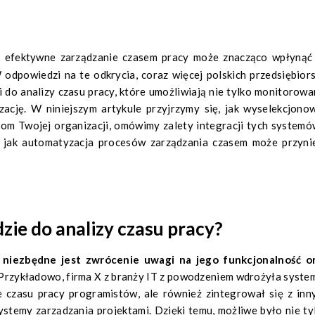
odpowiedzi na te odkrycia, coraz więcej polskich przedsiębior
do analizy czasu pracy, które umożliwiają nie tylko monitorowa
zację. W niniejszym artykule przyjrzymy się, jak wyselekcjono
bom Twojej organizacji, omówimy zalety integracji tych systemó
, jak automatyzacja procesów zarządzania czasem może przyni
zie do analizy czasu pracy?
,
niezbędne jest zwrócenie uwagi na jego funkcjonalność o
 Przykładowo, firma X z branży IT z powodzeniem wdrożyła system
ie czasu pracy programistów, ale również zintegrował się z inn
ystemy zarządzania projektami. Dzięki temu, możliwe było nie ty