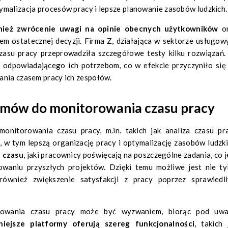
ymalizacja procesów pracy i lepsze planowanie zasobów ludzkich.
wnież zwrócenie uwagi na opinie obecnych użytkowników
or
em ostatecznej decyzji. Firma Z, działająca w sektorze usługow
asu pracy przeprowadziła szczegółowe testy kilku rozwiązań.
j odpowiadającego ich potrzebom, co w efekcie przyczyniło się
ania czasem pracy ich zespołów.
emów do monitorowania czasu pracy
nitorowania czasu pracy, m.in. takich jak analiza czasu pr
 w tym lepszą organizację pracy i optymalizację zasobów ludzki
e czasu
, jaki pracownicy poświęcają na poszczególne zadania, co j
owaniu przyszłych projektów. Dzięki temu możliwe jest nie ty
ównież zwiększenie satysfakcji z pracy poprzez sprawiedl
owania czasu pracy może być wyzwaniem, biorąc pod uw
niejsze platformy oferują szereg funkcjonalności
, takich 