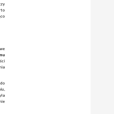
czy
rto
ąco
owe
emu
ści
nia
 do
iu,
yła
nie