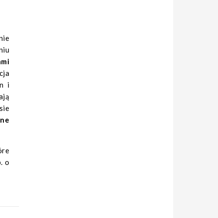
nie
niu
ami
cja
n i
ają
sie
żne
óre
. o