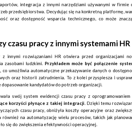
aportów, integracja z innymi narzędziami używanymi w firmie 
zeb przedsiębiorstwa. Decydując się na konkretną platformę, wa
lność oraz dostępność wsparcia technicznego, co może znacz
izy czasu pracy z innymi systemami HR
y z innymi rozwiązaniami HR otwiera przed organizacjami n
ia zasobami ludzkimi.
Przykładem może być połączenie syst
i
, co umożliwia automatyczne przekazywanie danych o dostępno
ych oraz historii zatrudnienia. To z kolei przyspiesza i uspraw
ze dopasowanie kandydatów do potrzeb organizacji.
rowała swój system ewidencji czasu pracy z oprogramowaniem
ące korzyści płynące z takiej integracji
. Dzięki temu rozwiązan
yczących czasu pracy, obniżyła koszty operacyjne oraz zwiększ
a również na automatyzację wielu procesów, takich jak planowa
ło się do zwiększenia efektywności operacyjnej.