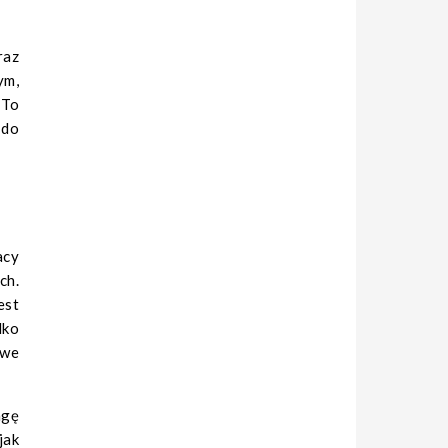
az
ym,
 To
 do
acy
ch.
est
lko
iwe
agę
jak