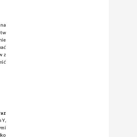
stw
nie
wać
w z
eść
raz
 Y,
ymi
lko