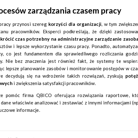
rocesów zarządzania czasem pracy
pracy przynosi szereg
korzyści dla organizacji
, w tym zwiększe
anu pracowników. Eksperci podkreślają, że dzięki zastosowa
skrócić czas potrzebny na administracyjne zarządzanie zasob
osztów i lepsze wykorzystanie czasu pracy. Ponadto, automatyza
cy, co jest fundamentem dla sprawiedliwego rozliczania godzi
. Nie bez znaczenia jest również fakt, że systemy te wspier
ając lepsze planowanie zasobów i monitorowanie postępów w cza
óre decydują się na wdrożenie takich rozwiązań, zyskują
potę
sowych
i zwiększenia satysfakcji pracowników.
że pomóc firma QBICO oferująca rozwiązania raportowe, kt
ane właściwie analizować i zestawiać z innymi informacjami (np
uczowe informacje.