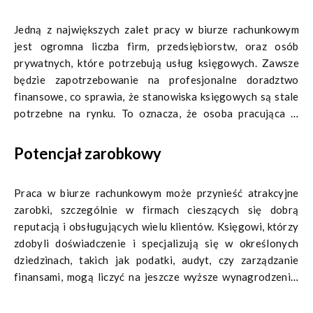
Jedną z największych zalet pracy w biurze rachunkowym
jest ogromna liczba firm, przedsiębiorstw, oraz osób
prywatnych, które potrzebują usług księgowych. Zawsze
będzie zapotrzebowanie na profesjonalne doradztwo
finansowe, co sprawia, że stanowiska księgowych są stale
potrzebne na rynku. To oznacza, że osoba pracująca w
biurze rachunkowym ma szansę na stałe zatrudnienie oraz
możliwość rozwoju kariery w tej dziedzinie.
Potencjał zarobkowy
Praca w biurze rachunkowym może przynieść atrakcyjne
zarobki, szczególnie w firmach cieszących się dobrą
reputacją i obsługujących wielu klientów. Księgowi, którzy
zdobyli doświadczenie i specjalizują się w określonych
dziedzinach, takich jak podatki, audyt, czy zarządzanie
finansami, mogą liczyć na jeszcze wyższe wynagrodzenie.
Możliwość zdobycia korzystnych kontraktów i klientów
biznesowych przekłada się na zwiększone zyski dla