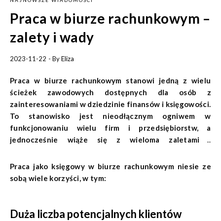
Praca w biurze rachunkowym –
zalety i wady
2023-11-22
- By
Eliza
Praca w biurze rachunkowym stanowi jedną z wielu
ścieżek zawodowych dostępnych dla osób z
zainteresowaniami w dziedzinie finansów i księgowości.
To stanowisko jest nieodłącznym ogniwem w
funkcjonowaniu wielu firm i przedsiębiorstw, a
jednocześnie wiąże się z wieloma zaletami i
wyzwaniami. W poniższym artykule przyjrzymy się bliżej
pracy w biurze rachunkowym, omawiając zarówno jej
Praca jako księgowy w biurze rachunkowym niesie ze
korzyści, jak i potencjalne trudności, aby pomóc osobom
sobą wiele korzyści, w tym:
zastanawiającym się nad wyborem tej ścieżki
zawodowej podjąć dobrze przemyślaną decyzję.
Duża liczba potencjalnych klientów