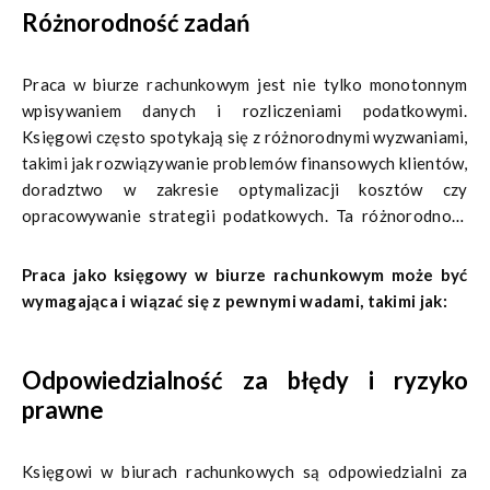
Różnorodność zadań
pracowników biura rachunkowego.
Praca w biurze rachunkowym jest nie tylko monotonnym
wpisywaniem danych i rozliczeniami podatkowymi.
Księgowi często spotykają się z różnorodnymi wyzwaniami,
takimi jak rozwiązywanie problemów finansowych klientów,
doradztwo w zakresie optymalizacji kosztów czy
opracowywanie strategii podatkowych. Ta różnorodność
zadań sprawia, że praca może być interesująca i stanowić
okazję do rozwoju zawodowego. Oczywiście jak w każdym
Praca jako księgowy w biurze rachunkowym może być
przypadku, dotyczy to osób, które żywo interesują się tą
wymagająca i wiązać się z pewnymi wadami, takimi jak:
dziedziną.
Odpowiedzialność za błędy i ryzyko
prawne
Księgowi w biurach rachunkowych są odpowiedzialni za