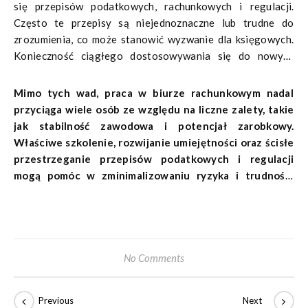
się przepisów podatkowych, rachunkowych i regulacji.
Często te przepisy są niejednoznaczne lub trudne do
zrozumienia, co może stanowić wyzwanie dla księgowych.
Konieczność ciągłego dostosowywania się do nowych
uregulowań może prowadzić do zwiększonego obciążenia
pracą oraz presji na zachowanie dokładności w
Mimo tych wad, praca w biurze rachunkowym nadal
rozliczeniach.
przyciąga wiele osób ze względu na liczne zalety, takie
jak stabilność zawodowa i potencjał zarobkowy.
Właściwe szkolenie, rozwijanie umiejętności oraz ścisłe
przestrzeganie przepisów podatkowych i regulacji
mogą pomóc w zminimalizowaniu ryzyka i trudności
związanych z tą profesją.
No Comments