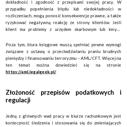
dokładność i zgodność z przepisami swojej pracy. W
przypadku popełnienia błędu lub niedokładności w
rozliczeniach, mogą ponosić konsekwencje prawne, a także
ryzykować negatywną reakcję ze strony klientów. Jeśli
klient ma problemy z urzędem skarbowym lub innymi
organami kontrolnymi z powodu błędu księgowego, może
to prowadzić do sytuacji, w której trzeba udzielić klientowi
Poza tym, biura księgowe muszą spełniać pewne wymogi
wsparcia i rozwiązać problem, co może być czasochłonne i
związane z ustawą o przeciwdziałaniu praniu brudnych
stresujące. Dlatego wielu księgowych decyduje się na
pieniędzy i finansowaniu terroryzmu – AML/CFT. Więcej na
ubezpieczenie odpowiedzialności zawodowej, które może
ten temat można dowiedzieć się na stronie
pomóc w zminimalizowaniu ryzyka finansowego
https://aml.legalgeek.pl/
związanego z ewentualnymi błędami.
Złożoność przepisów podatkowych i
regulacji
Jedną z głównych wad pracy w biurze rachunkowym jest
konieczność śledzenia i stosowania się do zmieniających