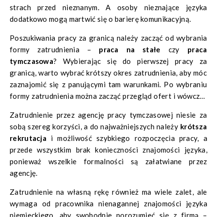
strach przed nieznanym. A osoby nieznające języka
dodatkowo mogą martwić się o barierę komunikacyjną.
Poszukiwania pracy za granicą należy zacząć od wybrania
formy zatrudnienia –
praca na stałe
czy
praca
tymczasowa
? Wybierając się do pierwszej pracy za
granicą, warto wybrać krótszy okres zatrudnienia, aby móc
zaznajomić się z panującymi tam warunkami. Po wybraniu
formy zatrudnienia można zacząć przegląd ofert i wówczas
wybrać, czy będziemy szukać zatrudnienia przez
agencję
Zatrudnienie przez agencję pracy tymczasowej niesie za
pracy tymczasowej
, czy na
własną rękę
.
sobą szereg korzyści, a do najważniejszych należy
krótsza
rekrutacja
i możliwość szybkiego rozpoczęcia pracy, a
przede wszystkim brak konieczności znajomości języka,
ponieważ wszelkie formalności są załatwiane przez
agencję.
Zatrudnienie na własną rękę również ma wiele zalet, ale
wymaga od pracownika nienagannej znajomości języka
niemieckiego, aby swobodnie porozumieć się z firmą –