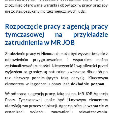
zrozumieć oferowane warunki i obowiązki w pracy oraz aby
nie zostać oszukanym przez nieuczciwych ludzi.
Rozpoczęcie pracy z agencją pracy
tymczasowej na przykładzie
zatrudnienia w MR JOB
Znalezienie pracy w Niemczech może być wyzwaniem, ale z
odpowiednim przygotowaniem i wsparciem można
zminimalizować trudności. Niepewność i wątpliwości przed
wyjazdem za granicę są naturalne, zwłaszcza dla osób po
raz pierwszy podejmujących taką decyzję. Kluczowym
elementem w łagodzeniu obaw jest
dokładnie poznanie
oferty pracy
przed wyjazdem. Analiza warunków
Współpraca z agencją pracy, taką jak np. MR JOB Agencja
zatrudnienia, opinii innych pracowników oraz znajomość
Pracy Tymczasowej, może być kluczowym elementem
obowiązków na stanowisku mogą znacznie pomóc w
ułatwiającym proces relokacji. Agencja oferuje
wsparcie
w
przygotowaniu do pracy w Niemczech.
organizacji wyjazdu, zapewnieniu zakwaterowania,