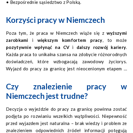
• Bezpośrednie sąsiedztwo z Polską.
Korzyści pracy w Niemczech
Poza tym, że praca w Niemczech wiąże się z
wyższymi
zarobkami
i
większym komfortem pracy
, to może
pozytywnie wpłynąć na CV
i
dalszy rozwój kariery
.
Każda praca to unikalna szansa na zdobycie różnorodnych
doświadczeń, które wzbogacają zawodowy życiorys.
Wyjazd do pracy za granicę jest nieocenionym etapem w
poznawaniu nowej kultury
i
nauce języka obcego
.
Przebywanie pośród obcokrajowców umożliwia
Czy znalezienie pracy w
wypróbowanie nauczonych zwrotów i bezpośrednią naukę.
Niemczech jest trudne?
Praca tymczasowa to również możliwość zweryfikowania
swoich sił i określenie oczekiwań wobec stanowiska bez
Decyzja o wyjeździe do pracy za granicę powinna zostać
konieczności deklarowania długofalowej współpracy z
podjęta po rozwianiu wszelkich wątpliwości. Niepewność
jedną firmą.
przed wyjazdem jest naturalna – brak wiedzy i problem ze
znalezieniem odpowiednich źródeł informacji potęgują