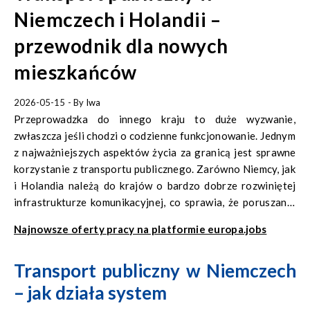
Niemczech i Holandii –
przewodnik dla nowych
mieszkańców
2026-05-15
- By
Iwa
Przeprowadzka do innego kraju to duże wyzwanie,
zwłaszcza jeśli chodzi o codzienne funkcjonowanie. Jednym
z najważniejszych aspektów życia za granicą jest sprawne
korzystanie z transportu publicznego. Zarówno Niemcy, jak
i Holandia należą do krajów o bardzo dobrze rozwiniętej
infrastrukturze komunikacyjnej, co sprawia, że poruszanie
się bez samochodu jest wygodne i praktyczne. W tym
Najnowsze oferty pracy na platformie europa.jobs
przewodniku znajdziesz najważniejsze informacje, które
pomogą Ci odnaleźć się w nowym miejscu.
Transport publiczny w Niemczech
– jak działa system