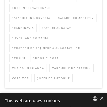
RUTE INTERNATIONALE
SALARIILE ÎN NORVEGIA
SALARIU COMPETITIV
SCANDINAVIA
SFATURI ANGAJAT
SILVERHAND ROMANIA
STRATEGII DE REȚINERE A ANAGAJAȚILOR
STRĂINI
SUDOR EUROPA
TURISM IN ISLANDA
TÂRGURILE DE CRĂCIUN
VOPSITOR
ȘOFER DE AUTOBUZ
×
This website uses cookies
Szukaj