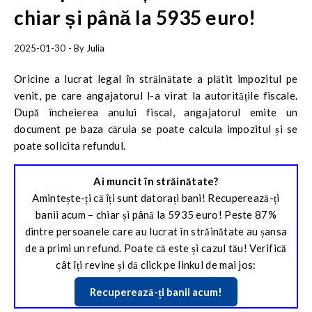
chiar și până la 5935 euro!
2025-01-30
- By
Julia
Oricine a lucrat legal în străinătate a plătit impozitul pe
venit, pe care angajatorul l-a virat la autoritățile fiscale.
După încheierea anului fiscal, angajatorul emite un
document pe baza căruia se poate calcula impozitul și se
poate solicita refundul.
Ai muncit în străinătate?
Amintește-ți că îți sunt datorați bani! Recuperează-ți
banii acum – chiar și până la 5935 euro! Peste 87%
dintre persoanele care au lucrat în străinătate au șansa
de a primi un refund. Poate că este și cazul tău! Verifică
cât îți revine și dă click pe linkul de mai jos:
Recuperează-ți banii acum
!