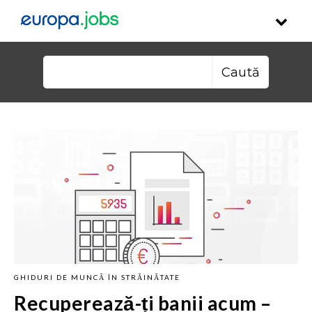
Skip to content
Caută după:
GHIDURI DE MUNCĂ ÎN STRĂINĂTATE
Recuperează-ți banii acum –