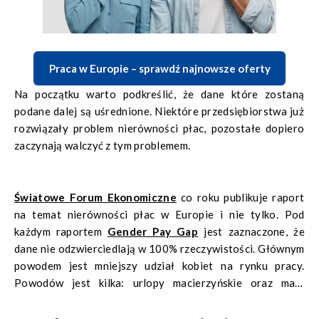
Praca w Europie – sprawdź najnowsze oferty
Na początku warto podkreślić, że dane które zostaną
podane dalej są uśrednione. Niektóre przedsiębiorstwa już
rozwiązały problem nierówności płac, pozostałe dopiero
zaczynają walczyć z tym problemem.
Światowe Forum Ekonomiczne
co roku publikuje raport
na temat nierówności płac w Europie i nie tylko. Pod
każdym raportem
Gender Pay Gap
jest zaznaczone, że
dane nie odzwierciedlają w 100% rzeczywistości. Głównym
powodem jest mniejszy udział kobiet na rynku pracy.
Powodów jest kilka: urlopy macierzyńskie oraz mały
procent zatrudnienia kobiet na tzw. stanowiska blue-collar
(prace fizyczne).