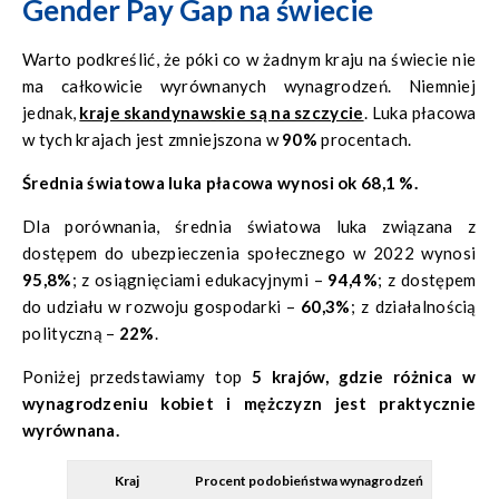
Gender Pay Gap na świecie
Warto podkreślić, że póki co w żadnym kraju na świecie nie
ma całkowicie wyrównanych wynagrodzeń. Niemniej
jednak,
kraje skandynawskie są na szczycie
. Luka płacowa
w tych krajach jest zmniejszona w
90%
procentach.
Średnia światowa luka płacowa wynosi ok 68,1 %.
Dla porównania, średnia światowa luka związana z
dostępem do ubezpieczenia społecznego w 2022 wynosi
95,8%
; z osiągnięciami edukacyjnymi –
94,4%
; z dostępem
do udziału w rozwoju gospodarki –
60,3%
; z działalnością
polityczną –
22%
.
Poniżej przedstawiamy top
5 krajów, gdzie różnica w
wynagrodzeniu kobiet i mężczyzn jest praktycznie
wyrównana.
Kraj
Procent podobieństwa wynagrodzeń