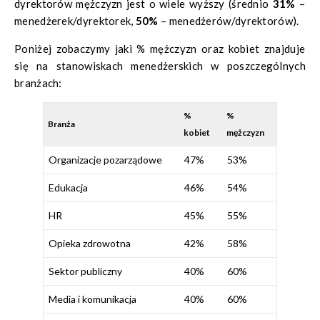
dyrektorów mężczyzn jest o wiele wyższy (średnio
31%
–
menedżerek/dyrektorek,
50%
– menedżerów/dyrektorów).
Poniżej zobaczymy jaki % mężczyzn oraz kobiet znajduje
się na stanowiskach menedżerskich w poszczególnych
branżach:
%
%
Branża
kobiet
mężczyzn
Organizacje pozarządowe
47%
53%
Edukacja
46%
54%
HR
45%
55%
Opieka zdrowotna
42%
58%
Sektor publiczny
40%
60%
Media i komunikacja
40%
60%