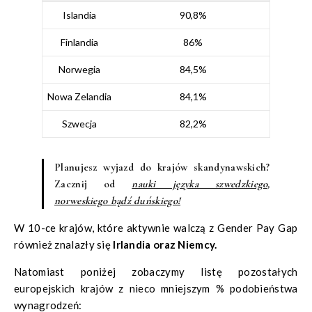
Islandia
90,8%
Finlandia
86%
Norwegia
84,5%
Nowa Zelandia
84,1%
Szwecja
82,2%
Planujesz wyjazd do krajów skandynawskich?
Zacznij od
nauki języka szwedzkiego,
norweskiego bądź duńskiego!
W 10-ce krajów, które aktywnie walczą z Gender Pay Gap
również znalazły się
Irlandia oraz Niemcy.
Natomiast poniżej zobaczymy listę pozostałych
europejskich krajów z nieco mniejszym % podobieństwa
wynagrodzeń: