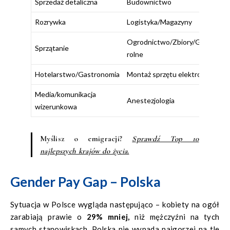
Sprzedaż detaliczna
Budownictwo
Rozrywka
Logistyka/Magazyny
Ogrodnictwo/Zbiory/Gospodar
Sprzątanie
rolne
Hotelarstwo/Gastronomia
Montaż sprzętu elektronicznego
Media/komunikacja
Anestezjologia
wizerunkowa
Myślisz o emigracji?
Sprawdź Top 10
najlepszych krajów do życia.
Gender Pay Gap – Polska
Sytuacja w Polsce wygląda następująco – kobiety na ogół
zarabiają prawie o
29% mniej,
niż mężczyźni na tych
samych stanowiskach. Polska nie wypada najgorzej na tle