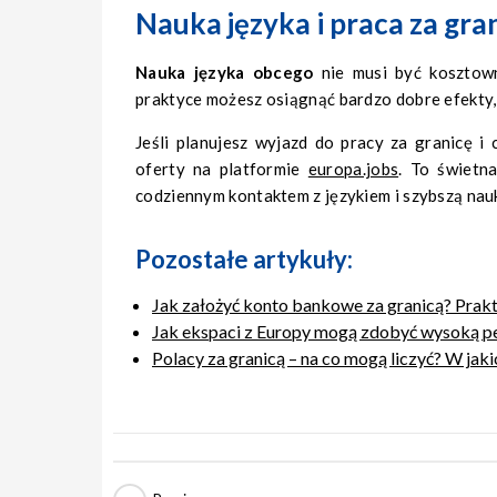
Nauka języka i praca za gra
Nauka języka obcego
nie musi być kosztown
praktyce możesz osiągnąć bardzo dobre efekty,
Jeśli planujesz wyjazd do pracy za granicę i
oferty na platformie
europa.jobs
. To świetn
codziennym kontaktem z językiem i szybszą nau
Pozostałe artykuły:
Jak założyć konto bankowe za granicą? Pra
Jak ekspaci z Europy mogą zdobyć wysoką p
Polacy za granicą – na co mogą liczyć? W jaki