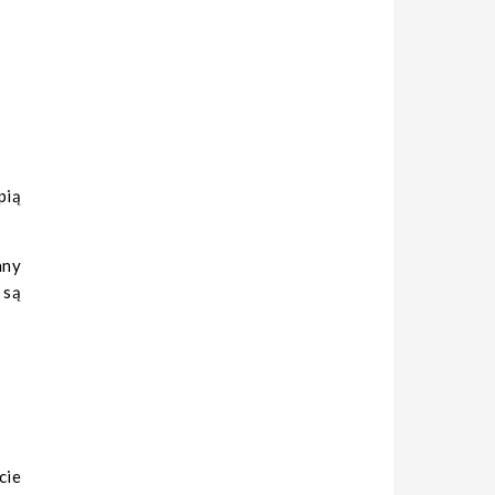
pią
nny
 są
cie