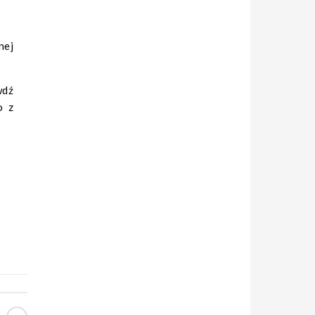
nej
wdź
o z