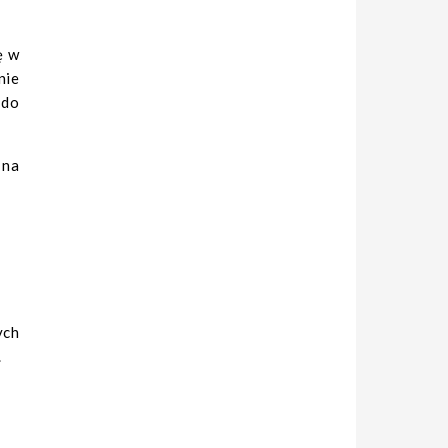
ę w
nie
 do
 na
ych
.