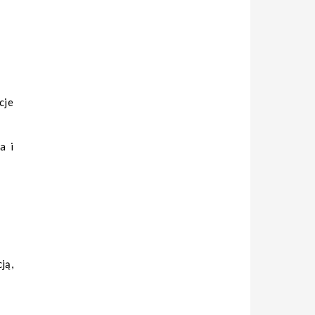
cje
a i
ją,