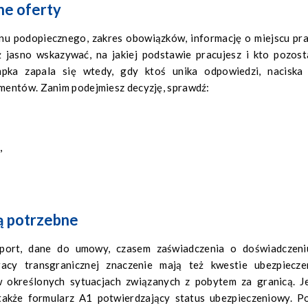
ne oferty
anu podopiecznego, zakres obowiązków, informację o miejscu pra
 jasno wskazywać, na jakiej podstawie pracujesz i kto pozost
pka zapala się wtedy, gdy ktoś unika odpowiedzi, naciska
mentów. Zanim podejmiesz decyzję, sprawdź:
,
są potrzebne
zport, dane do umowy, czasem zaświadczenia o doświadczeni
cy transgranicznej znaczenie mają też kwestie ubezpiecze
określonych sytuacjach związanych z pobytem za granicą. Je
także formularz A1 potwierdzający status ubezpieczeniowy. P