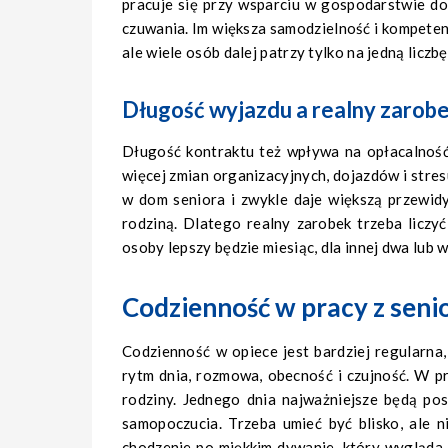
pracuje się przy wsparciu w gospodarstwie d
czuwania. Im większa samodzielność i kompetenc
ale wiele osób dalej patrzy tylko na jedną liczbę
Długość wyjazdu a realny zarob
Długość kontraktu też wpływa na opłacalność.
więcej zmian organizacyjnych, dojazdów i stres
w dom seniora i zwykle daje większą przewidy
rodziną. Dlatego realny zarobek trzeba liczy
osoby lepszy będzie miesiąc, dla innej dwa lub w
Codzienność w pracy z seni
Codzienność w opiece jest bardziej regularna,
rytm dnia, rozmowa, obecność i czujność. W p
rodziny. Jednego dnia najważniejsze będą po
samopoczucia. Trzeba umieć być blisko, ale n
chodzenie po miękkim dywanie, który wygląda 