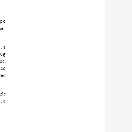
ec:
, a
ług
oc.
 co
zed
zić
, a