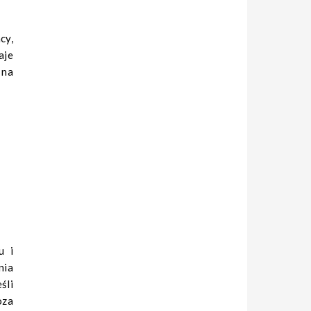
cy,
aje
 na
u i
nia
śli
oza