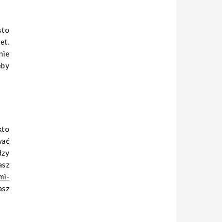
sto
et.
nie
eby
kto
wać
dzy
asz
mi-
asz