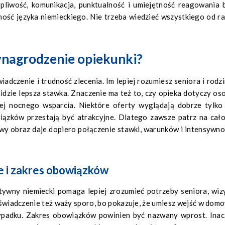
rpliwość, komunikacja, punktualność i umiejętność reagowania 
ość języka niemieckiego. Nie trzeba wiedzieć wszystkiego od ra
nagrodzenie opiekunki?
adczenie i trudność zlecenia. Im lepiej rozumiesz seniora i rodzi
idzie lepsza stawka. Znaczenie ma też to, czy opieka dotyczy os
cej nocnego wsparcia. Niektóre oferty wyglądają dobrze tylko
iązków przestają być atrakcyjne. Dlatego zawsze patrz na cało
y obraz daje dopiero połączenie stawki, warunków i intensywno
e i zakres obowiązków
tywny niemiecki pomaga lepiej zrozumieć potrzeby seniora, wiz
oświadczenie też waży sporo, bo pokazuje, że umiesz wejść w dom
rzypadku. Zakres obowiązków powinien być nazwany wprost. Inac