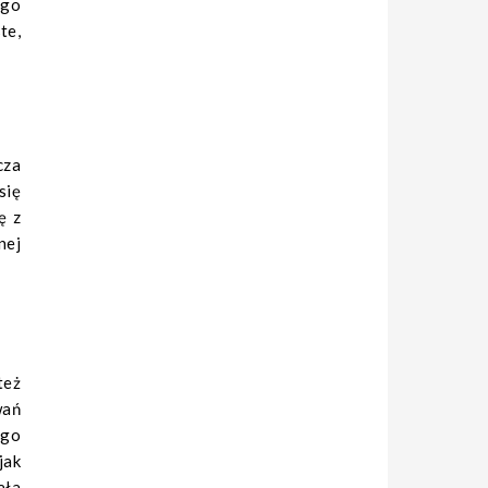
ego
te,
cza
się
ę z
nej
też
wań
ego
jak
ała