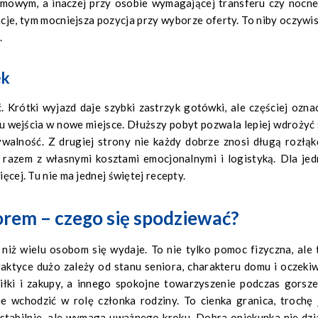
omowym, a inaczej przy osobie wymagającej transferu czy nocn
je, tym mocniejsza pozycja przy wyborze oferty. To niby oczywis
.
ek
 Krótki wyjazd daje szybki zastrzyk gotówki, ale częściej ozna
u wejścia w nowe miejsce. Dłuższy pobyt pozwala lepiej wdrożyć 
walność. Z drugiej strony nie każdy dobrze znosi długą rozłąk
ć razem z własnymi kosztami emocjonalnymi i logistyką. Dla jed
ięcej. Tu nie ma jednej świętej recepty.
orem – czego się spodziewać?
 niż wielu osobom się wydaje. To nie tylko pomoc fizyczna, ale 
raktyce dużo zależy od stanu seniora, charakteru domu i oczeki
siłki i zakupy, a innego spokojne towarzyszenie podczas gorsz
ie wchodzić w rolę członka rodziny. To cienka granica, trochę 
stabilnie, ale wymaga uważnego kroku. Dobra opiekunka nie dzi