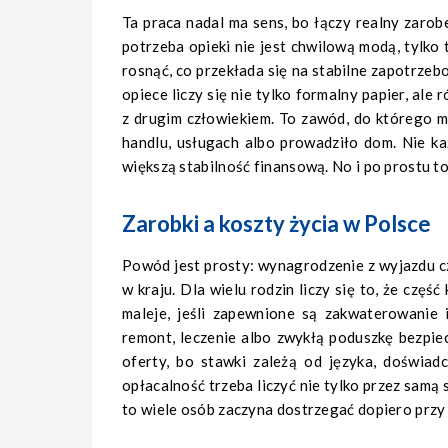
Ta praca nadal ma sens, bo łączy realny zarob
potrzeba opieki nie jest chwilową modą, tylko
rosnąć, co przekłada się na stabilne zapotrzeb
opiece liczy się nie tylko formalny papier, al
z drugim człowiekiem. To zawód, do którego 
handlu, usługach albo prowadziło dom. Nie ka
większą stabilność finansową. No i po prostu to
Zarobki a koszty życia w Polsce
Powód jest prosty: wynagrodzenie z wyjazdu c
w kraju. Dla wielu rodzin liczy się to, że cz
maleje, jeśli zapewnione są zakwaterowanie 
remont, leczenie albo zwykłą poduszkę bezpiec
oferty, bo stawki zależą od języka, doświad
opłacalność trzeba liczyć nie tylko przez samą s
to wiele osób zaczyna dostrzegać dopiero przy 