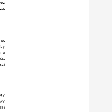
bez
zu,
nę,
oby
 na
ść.
ści
yty
owy
zej