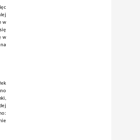
ięc
lej
e w
się
ę w
 na
łek
cno
ki,
dej
no:
nie