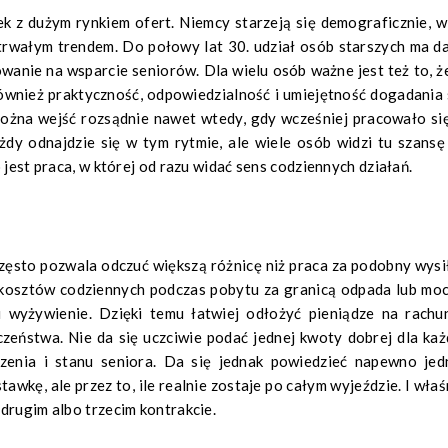
ek z dużym rynkiem ofert. Niemcy starzeją się demograficznie, w
 trwałym trendem. Do połowy lat 30. udział osób starszych ma da
owanie na wsparcie seniorów. Dla wielu osób ważne jest też to, ż
e również praktyczność, odpowiedzialność i umiejętność dogadania 
można wejść rozsądnie nawet wtedy, gdy wcześniej pracowało si
żdy odnajdzie się w tym rytmie, ale wiele osób widzi tu szansę
 jest praca, w której od razu widać sens codziennych działań.
zęsto pozwala odczuć większą różnicę niż praca za podobny wysi
ęść kosztów codziennych podczas pobytu za granicą odpada lub mo
i wyżywienie. Dzięki temu łatwiej odłożyć pieniądze na rachun
zeństwa. Nie da się uczciwie podać jednej kwoty dobrej dla każ
czenia i stanu seniora. Da się jednak powiedzieć napewno jed
tawkę, ale przez to, ile realnie zostaje po całym wyjeździe. I właś
drugim albo trzecim kontrakcie.