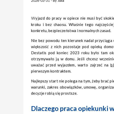
2026-03-31
- By
Julia
Wyjazd do pracy w opiece nie musi być skokiem na głęboką wodę. Da się wejść w ten zawód spokojnie, krok po
kroku i bez chaosu. Właśnie tego najczęście
konkretu, bezpieczeństwa i normalnych zasad.
Nie bez powodu ten kierunek nadal przyciąga
większość z nich pozostaje pod opieką domo
Destatis pod koniec 2023 roku było tam ok
otrzymywało ją w domu. Jeśli chcesz wcześni
uważać przed wyjazdem, warto zajrzeć na
b
pierwszym kontraktem.
Najlepszy start nie polega na tym, żeby brać p
warunki, zakres obowiązków, umowę, organizac
decyzje robią się prostsze.
Dlaczego praca opiekunki w