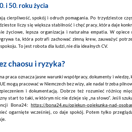
. i 50. roku życia
ają cierpliwość, spokój i odruch pomagania. Po trzydziestce czę
estce liczy się większa stabilność i chęć pracy, która daje konkr
ie życiowe, lepsza organizacja i naturalna empatia. W opiece 
grywa ta, która potrafi zachować zimną krew, zauważyć potrz
spokoju. To jest robota dla ludzi, nie dla idealnych CV.
ez chaosu i ryzyka?
a praca oznacza jasne warunki współpracy, dokumenty i wiedzę, 
UE mogą pracować w Niemczech bez wizy, ale nadal trzeba pilno
zpieczeniem i dokumentacją. Dobrze też rozumieć różnicę mię
ny start to taki, w którym nic nie dzieje się „na słowo”. Jeśli szuk
encji Bona24:
https://bona24.eu/opiekun-opiekunka-nad-osoba
eć ogarnięte wcześniej, co daje spokój. Potem tylko przegląd
je.