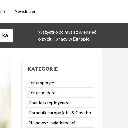
ebo
Newsletter
Wszystko co musisz wiedzieć
o życiu i pracy w Europie
.
KATEGORIE
For employers
For candidates
Pour les employeurs
Poradnik europa.jobs & Covebo
Najnowsze wiadomości