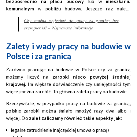
bezpośrednio na placu budowy
lub w
mieszkaniu
komunalnym
w pobliżu budowy. Jeszcze raz należy
podkreślić, że wszystko zależy od miejsca pracy, kraju
Czy można wyjechać do pracy za granicę bez
zatrudnienia czy nawet przedsiębiorstwa.
szczepienia? – Najnowsze informacje
Zalety i wady pracy na budowie w
Polsce i za granicą
Zarówno pracując na budowie w Polsce czy za granicą
możemy liczyć na
zarobki nieco powyżej średniej
krajowej
. Im większe doświadczenie czy umiejętności tym
więcej można zarobić. To główna zaleta pracy na budowie.
Rzeczywiście, w przypadku pracy na budowie za granicą,
polskie zarobki można śmiało mnożyć razy dwa albo i
więcej. Do
zalet zaliczamy również takie aspekty jak
:
legalne zatrudnienie (najczęściej umowa o pracę)