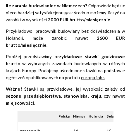
Ile zarabia budowlaniec w Niemczech?
Odpowiedź będzie
nieco bardziej satysfakcjonująca: średnio możemy liczyć na
zarobki w wysokości
3000 EUR brutto/miesięcznie
.
Przykładowo: pracownik budowlany bez doświadczenia w
Holandii, może zarobić nawet
2600 EUR
brutto/miesięcznie
.
Poniżej przedstawimy
przykładowe stawki godzinowe
brutto
w wybranych zawodach budowlanych w różnych
krajach Europy. Podajemy uśrednione stawki na podstawie
ogłoszeń opublikowanych na portalu
europa.jobs
.
Ważne!
Stawki są przykładowe, jej wysokość zależy od
sezonu
,
przedsiębiorstwa
,
stanowiska
,
kraju,
czy nawet
miejscowości
.
Polska
Niemcy
Holandia
Belgia
Szwecj
180
pracownik
14
15