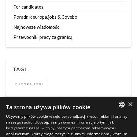
For candidates
Poradnik europa.jobs & Covebo
Najnowsze wiadomości
Przewodniki pracy za granicą
TAGI
EUROPA.JOBS
×
Ta strona używa plików cookie
Używamy plików cookie w celu personalizacji treści, reklam i analizy
Szukaj
ENGLISH
naszego ruchu. Udostępniamy również informacje o tym, jak
korzystasz z naszej witryny, naszym partnerom reklamowym i
POLISH
analitycznym, którzy mogą łączyć je z innymi informacjami, które im