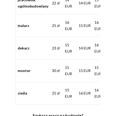
22 zł
14 EUR
SEK (
ogólnobudowlany
EUR
EUR
zł)
200
16
16
malarz
25 zł
15 EUR
SEK (
EUR
EUR
zł)
200
15
16
dekarz
23 zł
14 EUR
SEK (
EUR
EUR
zł)
180
15
15
monter
30 zł
15 EUR
SEK (
EUR
EUR
zł)
160
15
16
cieśla
25 zł
16 EUR
SEK (
EUR
EUR
zł)
Szukasz pracy na budowie?