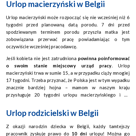
Urlop macierzyński w Belgii
Urlop macierzyński może rozpocząć się nie wcześniej niż 6
tygodni przed planowaną datą porodu. 7 dni przed
spodziewanym terminem porodu przyszła matka jest
zobowiązana przerwać pracę powiadamiając o tym
oczywiście wcześniej pracodawcę.
Jeśli kobieta nie jest zatrudniona
powinna poinformować
o swoim stanie miejscowy urząd pracy
. Urlop
macierzyński trwa w sumie 15, a w przypadku ciąży mnogiej
17 tygodni. Trzeba przyznać, że Polska jest w tym wypadku
znacznie bardziej hojna – mamom w naszym kraju
przysługuje 20 tygodni urlopu macierzyńskiego i 32
tygodnie urlopu rodzicielskiego, który może dowolnie
dzielić z ojcem dziecka.
Urlop rodzicielski w Belgii
Z okazji narodzin dziecka w Belgii, każdy tamtejszy
pracownik zyskuje prawo do
10 dni
urlopu! Można go