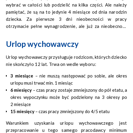
wybrać w całości lub podzielić na kilka części. Ale należy
pamiętać, że są na to jedynie 4 miesiące od dnia narodzin
dziecka. Za pierwsze 3 dni nieobecności w pracy
otrzymacie pełne wynagrodzenie, ale już za nieobecność
podczas 7 kolejnych, nie przysługuje całość stawki,
a jedynie dodatek rodzicielski w wysokości
82%
Urlop wychowawczy
utraconego wynagrodzenia.
Urlop wychowawczy przysługuje rodzicom, których dziecko
nie skończyło 12 lat. Trwa on wedle wyboru:
3 miesiące
– nie muszą następować po sobie, ale okres
urlopu musi trwać min. 1 miesiąc
6 miesięcy
– czas pracy zostaje zmniejszony do pół etatu, a
okres wypoczynku może być podzielony na 3 okresy po
2 miesiące
15 miesięcy
– czas pracy zmniejszony do 4/5 etatu
Warunkiem uzyskania urlopu wychowawczego jest
przepracowanie u tego samego pracodawcy minimum