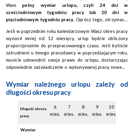
Wam
pełny wymiar urlopu, czyli 24 dni w
sześciodniowym tygodniu pracy lub 20 dni w
pięciodniowym tygodniu pracy
. Oprócz tego, otrzymacie
dodatkowo 10 płatnych dni wolnych, przysługujących z
Jeśli w poprzednim roku kalendarzowym Wasz okres pracy
tytułu świąt państwowych i kościelnych, zazwyczaj praca w
wynosił mniej niż 12 miesięcy, urlop będzie obliczony
te dni jest zabroniona.
proporcjonalnie do przepracowanego czasu. Jeśli byliście
zatrudnieni u innego pracodawcy w poprzedzającym roku,
musicie udowodnić swoje prawo do urlopu, dostarczając
odpowiednie zaświadczenie o wykonywanej pracy nowemu
pracodawcy.
Wymiar należnego urlopu zależy od
długości okresu pracy
6
7
8
9
10
11
Długość okresu
mies.
mies.
mies.
mies.
mies.
mies.
pracy
Wymiar