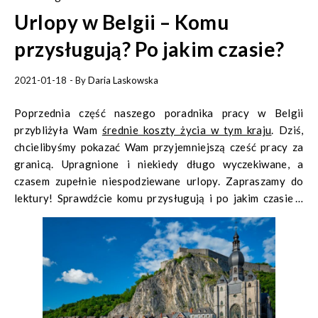
Urlopy w Belgii – Komu
przysługują? Po jakim czasie?
2021-01-18
- By
Daria Laskowska
Poprzednia część naszego poradnika pracy w Belgii
przybliżyła Wam
średnie koszty życia w tym kraju
. Dziś,
chcielibyśmy pokazać Wam przyjemniejszą cześć pracy za
granicą. Upragnione i niekiedy długo wyczekiwane, a
czasem zupełnie niespodziewane urlopy. Zapraszamy do
lektury! Sprawdźcie komu przysługują i po jakim czasie –
urlopy w Belgii!