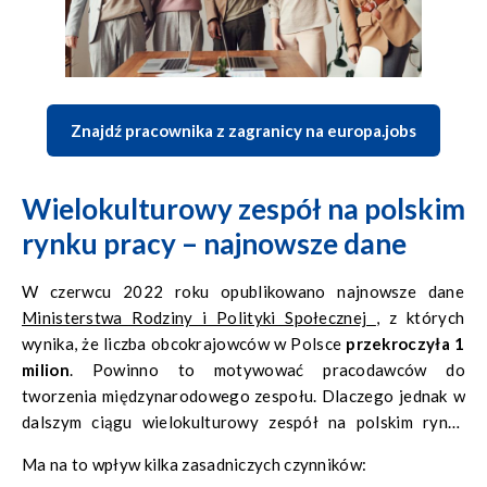
Znajdź pracownika z zagranicy na europa.jobs
Wielokulturowy zespół na polskim
rynku pracy – najnowsze dane
W czerwcu 2022 roku opublikowano najnowsze dane
Ministerstwa Rodziny i Polityki Społecznej
, z których
wynika, że liczba obcokrajowców w Polsce
przekroczyła 1
milion
. Powinno to motywować pracodawców do
tworzenia międzynarodowego zespołu.
Dlaczego jednak w
dalszym ciągu wielokulturowy zespół na polskim rynku
pracy pozostaje wyjątkiem, a nie normą?
Ma na to wpływ kilka zasadniczych czynników: