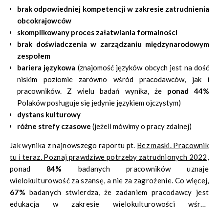
brak odpowiedniej kompetencji w zakresie zatrudnienia
obcokrajowców
skomplikowany proces załatwiania formalności
brak doświadczenia w zarządzaniu międzynarodowym
zespołem
bariera językowa
(znajomość języków obcych jest na dość
niskim poziomie zarówno wśród pracodawców, jak i
pracowników. Z wielu badań wynika, że
ponad 44%
Polaków posługuje się jedynie językiem ojczystym)
dystans kulturowy
różne strefy czasowe
(jeżeli mówimy o pracy zdalnej)
Jak wynika z najnowszego raportu pt.
Bez maski. Pracownik
tu i teraz. Poznaj prawdziwe potrzeby zatrudnionych 2022
,
ponad
84%
badanych pracowników uznaje
wielokulturowość za szansę, a nie za zagrożenie. Co więcej,
67%
badanych stwierdza, że zadaniem pracodawcy jest
edukacja w zakresie wielokulturowości wśród
pracowników.