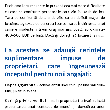
Problema locuinței este în prezent cea mai mare dificultate
cu care se confruntă persoanele care vin în Țările de Jos.
Țara se confruntă de ani de zile cu un deficit major de
locuințe, agravat de cererea foarte mare. Închirierea unei
camere modeste într-un oraș mai mic costă aproximativ
400–600 EUR pe lună. Dacă îți dorești să locuiești singur,
într-o garsonieră sau într-un apartament cu un dormitor,
trebuie să fii pregătit pentru o cheltuială de aproximativ
La acestea se adaugă cerințele
1000–1800 EUR pe lună, fără utilități.
suplimentare impuse de
proprietari, care îngreunează
începutul pentru noii angajați:
Depozit/garanție
– echivalentul unei chirii pe una sau două
luni, plătit în avans.
Cerință privind venitul
– mulți proprietari privați solicită
prezentarea unui contract de muncă și dovedirea unor