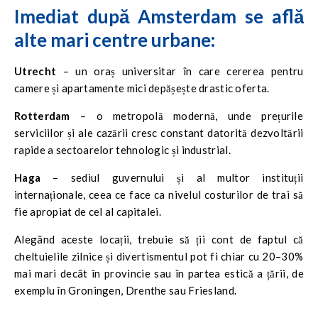
EUR pentru un apartament de dimensiuni medii.
Imediat după Amsterdam se află
alte mari centre urbane:
Utrecht
– un oraș universitar în care cererea pentru
camere și apartamente mici depășește drastic oferta.
Rotterdam
– o metropolă modernă, unde prețurile
serviciilor și ale cazării cresc constant datorită dezvoltării
rapide a sectoarelor tehnologic și industrial.
Haga
– sediul guvernului și al multor instituții
internaționale, ceea ce face ca nivelul costurilor de trai să
fie apropiat de cel al capitalei.
Alegând aceste locații, trebuie să ții cont de faptul că
cheltuielile zilnice și divertismentul pot fi chiar cu 20–30%
mai mari decât în provincie sau în partea estică a țării, de
exemplu în Groningen, Drenthe sau Friesland.