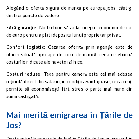
Alegând o ofertă sigură de muncă pe europa.jobs, câștigi
din trei puncte de vedere:
Fără garanție
: Nu trebuie să ai la început economii de mii
de euro pentru a plăti depozitul unui proprietar privat.
Confort logistic:
Cazarea oferită prin agenție este de
obicei situată aproape de locul de muncă, ceea ce elimină
costurile ridicate ale navetei zilnice.
Costuri reduse
: Taxa pentru cameră este cel mai adesea
reținută direct din salariu, în condiții avantajoase, ceea ce îți
permite să economisești fără stres o parte mai mare din
suma câștigată.
Mai merită emigrarea în Țările de
Jos?
Deși costurile generale de trai în Țările de Jos au crescut în