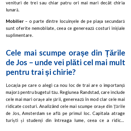
venituri de trei sau chiar patru ori mai mari decât chiria
lunară.
Mobilier
– o parte dintre locuințele de pe piața secundară
sunt oferite nemobilate, ceea ce generează costuri inițiale
suplimentare.
Cele mai scumpe orașe din Țările
de Jos – unde vei plăti cel mai mult
pentru trai și chirie?
Locația pe care o alegi ca nou loc de trai are o importanță
majoră pentru bugetul tău. Regiunea Randstad, care include
cele mai mari orașe ale țării, generează în mod clar cele mai
ridicate costuri. Analizând cele mai scumpe orașe din Țările
de Jos, Amsterdam se află pe primul loc. Capitala atrage
turiști și studenți din întreaga lume, ceea ce a ridicat
prețurile chiriilor la niveluri foarte mari, adesea peste 2000