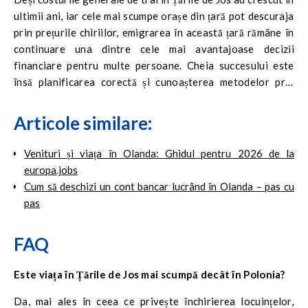
ultimii ani, iar cele mai scumpe orașe din țară pot descuraja
prin prețurile chiriilor, emigrarea în această țară rămâne în
continuare una dintre cele mai avantajoase decizii
financiare pentru multe persoane. Cheia succesului este
însă planificarea corectă și cunoașterea metodelor prin
care poți economisi în Țările de Jos. Alegând un loc de
muncă cu locuință organizată de angajator – pe care îl poți
Articole similare:
găsi fără dificultate pe portalul europa.jobs – elimini încă de
la început cea mai mare barieră financiară. Astfel, te poți
Venituri și viața în Olanda: Ghidul pentru 2026 de la
bucura pe deplin de salariile mari și îți poți realiza
europa.jobs
obiectivele financiare.
Cum să deschizi un cont bancar lucrând în Olanda – pas cu
pas
FAQ
Este viața în Țările de Jos mai scumpă decât în Polonia?
Da, mai ales în ceea ce privește închirierea locuințelor,