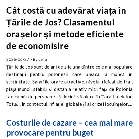
Cât costă cu adevărat viața în
Țările de Jos? Clasamentul
orașelor și metode eficiente
de economisire
2026-06-27
- By
Lena
Țările de Jos sunt de ani de zile una dintre cele mai populare
destinații pentru polonezii care pleacă la muncă în
străinătate. Salariile orare atractive, nivelul ridicat de trai,
piața muncii stabilă și distanța relativ mică față de Polonia
fac ca mii de persoane să decidă să plece în Țara Lalelelor.
Totuși, în contextul inflației globale și al crizei locuințelor, o
întrebare devine esențială: cât costă, de fapt, viața de zi cu
zi în această țară? Salariile mari mai permit încă
Costurile de cazare – cea mai mare
economisirea unor sume considerabile? Pentru a planifica
provocare pentru buget
bine plecarea, trebuie analizate cu atenție cheltuielile reale.