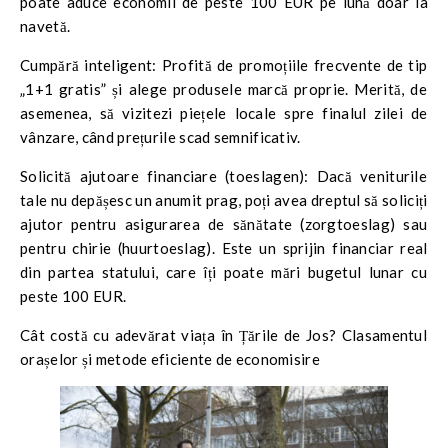
poate aduce economii de peste 100 EUR pe lună doar la
navetă.
Cumpără inteligent: Profită de promoțiile frecvente de tip
„1+1 gratis” și alege produsele marcă proprie. Merită, de
asemenea, să vizitezi piețele locale spre finalul zilei de
vânzare, când prețurile scad semnificativ.
Solicită ajutoare financiare (toeslagen): Dacă veniturile
tale nu depășesc un anumit prag, poți avea dreptul să soliciți
ajutor pentru asigurarea de sănătate (zorgtoeslag) sau
pentru chirie (huurtoeslag). Este un sprijin financiar real
din partea statului, care îți poate mări bugetul lunar cu
peste 100 EUR.
Cât costă cu adevărat viața în Țările de Jos? Clasamentul
orașelor și metode eficiente de economisire