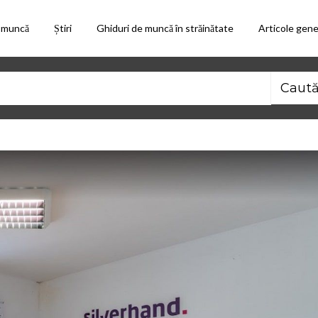
 muncă
Știri
Ghiduri de muncă în străinătate
Articole gene