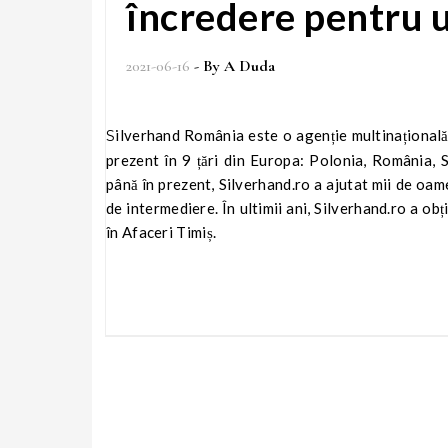
încredere pentru u
2021-06-16
- By
A Duda
Silverhand România este o agenție multinațională de recrutare și consiliere în carieră. Face parte din Silverhand Group,
prezent în 9 țări din Europa: Polonia, România, S
până în prezent, Silverhand.ro a ajutat mii de oam
de intermediere. În ultimii ani, Silverhand.ro a ob
în Afaceri Timiș.