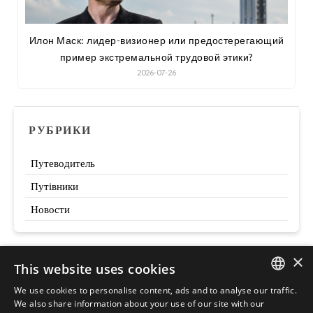
Илон Маск: лидер-визионер или предостерегающий
пример экстремальной трудовой этики?
2026-07-26
РУБРИКИ
Путеводитель
Путівники
Новости
×
This website uses cookies
Szukaj
We use cookies to personalise content, ads and to analyse our traffic.
ENGLISH
We also share information about your use of our site with our