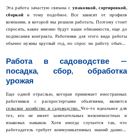
отдела логистики или работы на производстве.
Эта работа зачастую связана с
упаковкой, сортировкой,
сборкой
и тому подобное. Все зависит от профиля
компании, в которой мы решили работать. Поэтому стоит
спросить, какие именно будут наши обязанности, еще до
подписания контракта. Работники для этого вида работы
обычно нужны круглый год, но спрос на работу обычно
растет сезонно. Поэтому работа на складе или на
производстве — прекрасное место для
«заработка
Работа в садоводстве —
дополнительных денег»
.
посадка, сбор, обработка
урожая
Еще одной отраслью, которая принимает иностранных
работников с распростертыми объятиями, является
сельское хозяйство и садоводство.
Что-то идеальное для
тех, кто не имеет замечательных межличностных и
языковых навыков. Хотя иногда случается так, что
работодатель требует коммуникативных знаний данного