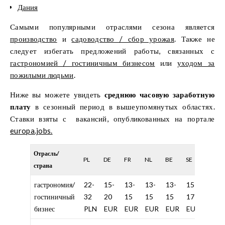
Дания
Самыми популярными отраслями сезона является
производство
и
садоводство / сбор урожая
. Также не
следует избегать предложений работы, связанных с
гастрономией / гостиничным бизнесом
или
уходом за
пожилыми людьми
.
Ниже вы можете увидеть
среднюю часовую заработную
плату
в сезонный период в вышеупомянутых областях.
Ставки взяты с вакансий, опубликованных на портале
europa.jobs.
Отрасль/
PL
DE
FR
NL
BE
SE
CH
страна
гастрономия/
22-
15-
13-
13-
13-
15-
25-
гостиничный
32
20
15
15
15
17
30
бизнес
PLN
EUR
EUR
EUR
EUR
EUR
EUR