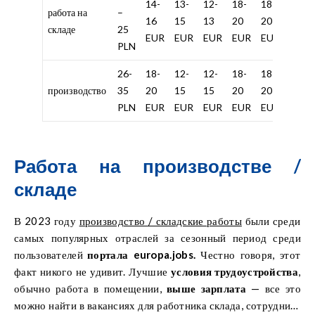
14-
13-
12-
18-
18-
18-
работа на
–
16
15
13
20
20
20
складе
25
EUR
EUR
EUR
EUR
EUR
EUR
PLN
26-
18-
12-
12-
18-
18-
18-
производство
35
20
15
15
20
20
20
PLN
EUR
EUR
EUR
EUR
EUR
EUR
Работа на производстве /
складе
В 2023 году
производство / складские работы
были среди
самых популярных отраслей за сезонный период среди
пользователей
портала europa.jobs.
Честно говоря, этот
факт никого не удивит. Лучшие
условия трудоустройства
,
обычно работа в помещении,
выше зарплата
— все это
можно найти в вакансиях для работника склада, сотрудника