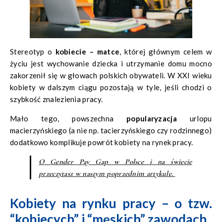
Stereotyp o
kobiecie – matce
, której głównym celem w
życiu jest wychowanie dziecka i utrzymanie domu mocno
zakorzenił się w głowach polskich obywateli. W XXI wieku
kobiety w dalszym ciągu pozostają w tyle, jeśli chodzi o
szybkość znalezienia pracy.
Mało tego, powszechna
popularyzacja
urlopu
macierzyńskiego (a nie np. tacierzyńskiego czy rodzinnego)
dodatkowo komplikuje powrót kobiety na rynek pracy.
O Gender Pay Gap w Polsce i na świecie
przeczytasz w naszym poprzednim artykule.
Kobiety na rynku pracy – o tzw.
“kobiecych” i “męskich” zawodach