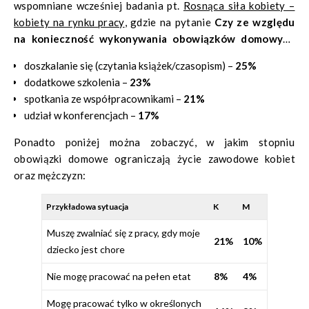
wspomniane wcześniej badania pt.
Rosnąca siła kobiety –
kobiety na rynku pracy
, gdzie na pytanie
Czy ze względu
na konieczność wykonywania obowiązków domowych
musiała Pani zrezygnować z jakichś możliwości rozwoju
doszkalanie się (czytania książek/czasopism) –
25%
zawodowego
padły następujące odpowiedzi:
dodatkowe szkolenia –
23%
spotkania ze współpracownikami –
21%
udział w konferencjach –
17%
Ponadto poniżej można zobaczyć, w jakim stopniu
obowiązki domowe ograniczają życie zawodowe kobiet
oraz mężczyzn:
Przykładowa sytuacja
K
M
Muszę zwalniać się z pracy, gdy moje
21%
10%
dziecko jest chore
Nie mogę pracować na pełen etat
8%
4%
Mogę pracować tylko w określonych