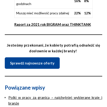
16%
8%
godzinach
Muszę mieć możliwość pracy zdalnej
22%
12%
Raport za 2021 rok BIGRAM oraz THINKTANK
Jesteśmy przekonani, że kobiety potrafią odnaleźć się
dosłownie w każdej branży!
Sprawdź najnowsze oferty
Powiązane wpisy
Polki w pracy za granicą – najchętniej wybierane kraje i
branże