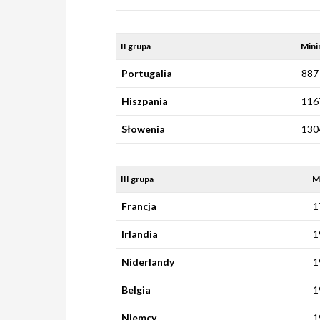
II grupa
Mini
Portugalia
887
Hiszpania
116
Słowenia
130
III grupa
M
Francja
1
Irlandia
1
Niderlandy
1
Belgia
1
Niemcy
1