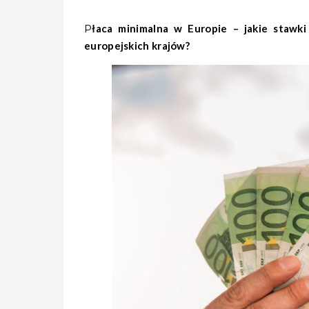
Płaca minimalna w Europie – jakie stawki obowiązują od 2023 roku? Jak Polska wypada na tle innych
europejskich krajów?