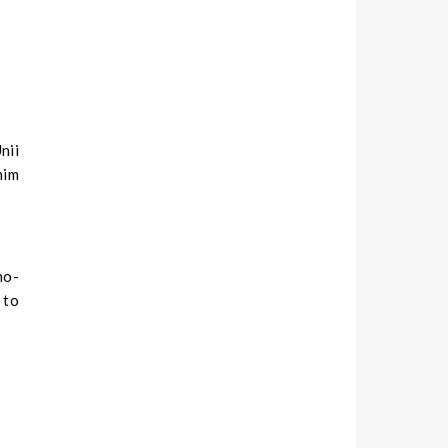
nii
nim
no-
 to