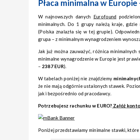
Płaca minimalna w Europie
W najnowszych danych
Eurofound
podzielon
minimalnych. Do 1 grupy należą kraje, gdzi
(Polska znalazła się w tej grupie). Odpowied
grupa – z minimalnym wynagrodzeniem wynos
Jak już można zauważyć, różnica minimalnych 
minimalne wynagrodzenie w Europie jest prawie
–
2387 EUR
).
W tabelach poniżej nie znajdziemy
minimalnyc
że nie mają odgórnie ustalonych stawek. Poz
jak i bezpośrednio od pracodawcy.
Potrzebujesz rachunku w EURO?
Załóż kont
Poniżej przedstawiamy minimalne stawki, któr