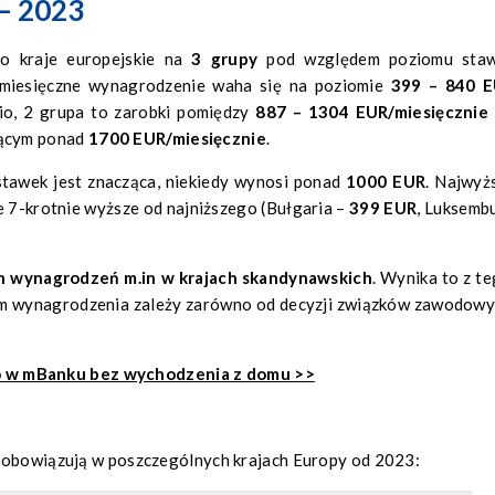
 – 2023
o kraje europejskie na
3 grupy
pod względem poziomu sta
e miesięczne wynagrodzenie waha się na poziomie
399 – 840 
nio, 2 grupa to zarobki pomiędzy
887 – 1304 EUR/miesięcznie
zącym ponad
1700 EUR/miesięcznie
.
stawek jest znacząca, niekiedy wynosi ponad
1000 EUR
. Najwyż
 7-krotnie wyższe od najniższego (Bułgaria –
399 EUR
, Luksemb
h wynagrodzeń m.in w krajach skandynawskich
. Wynika to z te
iom wynagrodzenia zależy zarówno od decyzji związków zawodowy
o w mBanku bez wychodzenia z domu >>
e obowiązują w poszczególnych krajach Europy od 2023: