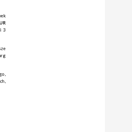
wek
EUR
i 3
sze
urg
go,
ch,