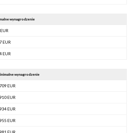
malne wynagrodzenie
 EUR
7 EUR
4 EUR
inimalne wynagrodzenie
709 EUR
910 EUR
934 EUR
955 EUR
981 EUR