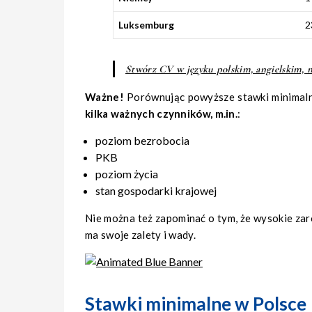
Luksemburg
2
Stwórz CV w języku polskim, angielskim, 
Ważne!
Porównując powyższe stawki minimalne
kilka ważnych czynników, m.in.
:
poziom bezrobocia
PKB
poziom życia
stan gospodarki krajowej
Nie można też zapominać o tym, że wysokie za
ma swoje zalety i wady.
Stawki minimalne w Polsce