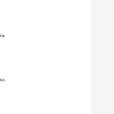
się
tko