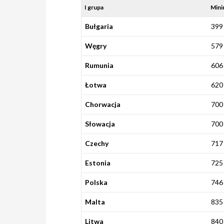
I grupa
Mini
Bułgaria
399
Węgry
579
Rumunia
606
Łotwa
620
Chorwacja
700
Słowacja
700
Czechy
717
Estonia
725
Polska
746
Malta
835
Litwa
840