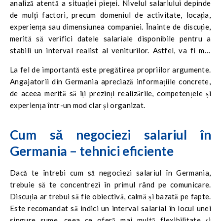
analiză atentă a situației pieței. Nivelul salariului depinde
de mulți factori, precum domeniul de activitate, locația,
experiența sau dimensiunea companiei. Înainte de discuție,
merită să verifici datele salariale disponibile pentru a
stabili un interval realist al veniturilor. Astfel, va fi mai
ușor să îți definești așteptările și să eviți atât subevaluarea,
La fel de importantă este pregătirea propriilor argumente.
cât și supraevaluarea sumei.
Angajatorii din Germania apreciază informațiile concrete,
de aceea merită să îți prezinți realizările, competențele și
experiența într-un mod clar și organizat.
Cum să negociezi salariul în
Germania – tehnici eficiente
Dacă te întrebi cum să negociezi salariul în Germania,
trebuie să te concentrezi în primul rând pe comunicare.
Discuția ar trebui să fie obiectivă, calmă și bazată pe fapte.
Este recomandat să indici un interval salarial în locul unei
singure sume, ceea ce oferă mai multă flexibilitate și