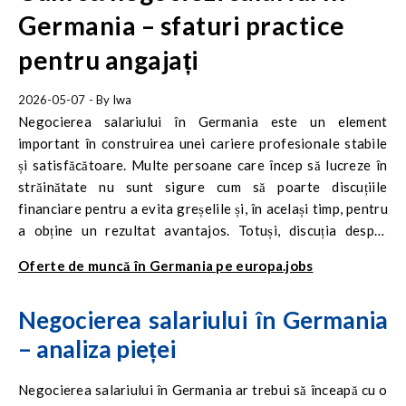
Germania – sfaturi practice
pentru angajați
2026-05-07
- By
Iwa
Negocierea salariului în Germania este un element
important în construirea unei cariere profesionale stabile
și satisfăcătoare. Multe persoane care încep să lucreze în
străinătate nu sunt sigure cum să poarte discuțiile
financiare pentru a evita greșelile și, în același timp, pentru
a obține un rezultat avantajos. Totuși, discuția despre
salariu este o practică standard și nu ar trebui să provoace
Oferte de muncă în Germania pe europa.jobs
temeri, atât timp cât angajatul este pregătit corespunzător.
Esențiale sunt cunoașterea realităților pieței, abilitatea de
Negocierea salariului în Germania
a-ți prezenta valoarea și o abordare calmă și obiectivă a
negocierilor.
– analiza pieței
Negocierea salariului în Germania ar trebui să înceapă cu o