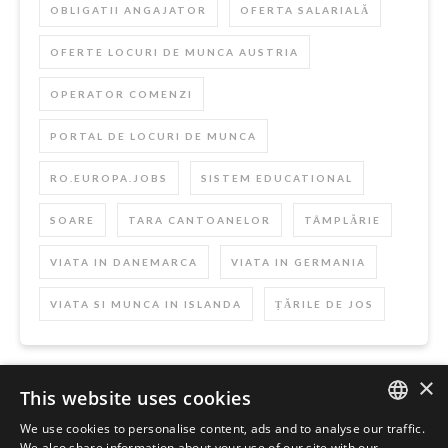
OBLIGATII ANGAJATOR
OFERTA SALARIALĂ
OFERTE LOCURI DE MUNCA AUSTRIA
OPERATOR COMENZI
PORTAL DE LOCURI DE MUNCA
RO.EUROPA.JOBS
SISTEM EDUCATIONAL
SOARE
TARA CANTOANELOR
TÂMPLĂRIE
VIATA IN DANEMARCA
VIATA IN GERMANIA
VIATA SI MUNCA IN ISLANDA
ȚĂRILE DE JOS
×
This website uses cookies
Szukaj
We use cookies to personalise content, ads and to analyse our traffic.
ENGLISH
We also share information about your use of our site with our