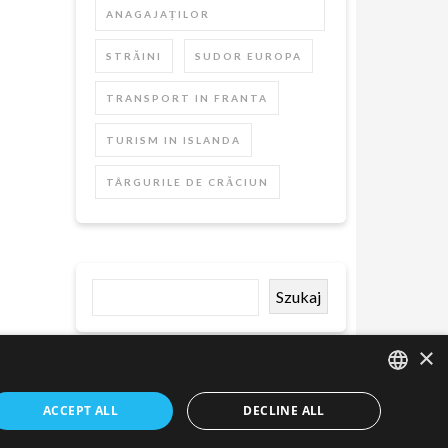
ANAGAJAȚILOR
STRĂINI
SUDOR EUROPA
TRANSPORT IN FRANTA
TURISM IN ISLANDA
TÂRGURILE DE CRĂCIUN
Szukaj
×
ACCEPT ALL
DECLINE ALL
ENGLISH