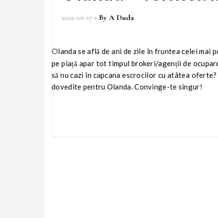
2022-06-17
- By
A Duda
Olanda se află de ani de zile în fruntea celei mai populare destinații de muncă în rândul conaționalilor noștri. Prin urmare,
pe piață apar tot timpul brokeri/agenții de ocupar
să nu cazi în capcana escrocilor cu atâtea oferte?
dovedite pentru Olanda. Convinge-te singur!