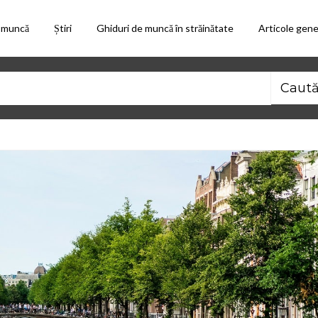
 muncă
Știri
Ghiduri de muncă în străinătate
Articole gene