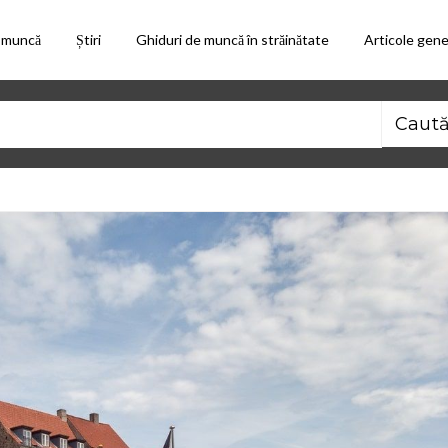
 muncă
Știri
Ghiduri de muncă în străinătate
Articole gene