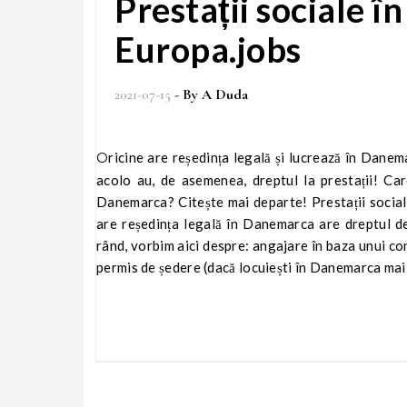
Prestații sociale 
Europa.jobs
2021-07-15
- By
A Duda
Oricine are reședința legală și lucrează în Danemarca poate solicita prestații sociale. Românii, care lucrează și locuiesc
acolo au, de asemenea, dreptul la prestații! Care 
Danemarca? Citește mai departe! Prestații social
are reședința legală în Danemarca are dreptul de 
rând, vorbim aici despre: angajare în baza unui c
permis de ședere (dacă locuiești în Danemarca mai