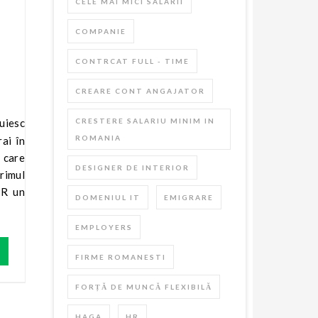
CELE MAI MICI SALARII
COMPANIE
CONTRCAT FULL - TIME
CREARE CONT ANGAJATOR
CRESTERE SALARIU MINIM IN
ROMANIA
rai în
 care
DESIGNER DE INTERIOR
primul
CPR un
DOMENIUL IT
EMIGRARE
EMPLOYERS
FIRME ROMANESTI
FORȚĂ DE MUNCĂ FLEXIBILĂ
HAGA
HR