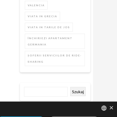
VALENCIA
VIATA IN GRECIA
VIATA IN TARILE DE JOS
ÎNCHIRIEZI APARTAMENT
GERMANIA
ȘOFERII SERVICIILOR DE RIDE-
SHARING
Szukaj
×