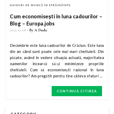
GHIDURI DE MUNCĂ ÎN STRĂINĂTATE
Cum economisești în luna cadourilor –
Blog – Europa.jobs
2022-12-08
- By
A Duda
Decembrie este luna cadourilor de Crăciun. Este luna
din an când sunt poate cele mai mari cheltuieli. Din
păcate, având în vedere situația actuală, majoritatea
oamenilor încearcă să-și minimizeze propriile
cheltuieli. Cum să economisești rațional în luna
cadourilor? Am pregătit pentru tine câteva sfaturi pe
care le poți urma. Pandemia de coronavirus încă nu s-a
încheiat, dar merită să uităm de ea pentru o clipă și să
CONTINUĂ CITIREA
ne aruncăm în vâltoarea sezonului cel mai iubit din
an. Este decembrie – asta înseamnă că este timpul te
gândești ce cadouri vei cumpăra pentru cei dragi.
Cum să economisești în luna cadourilor? Noi, cei de