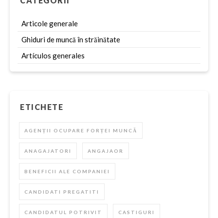
CATEGORII
la europa.jobs, înțelegem…
Articole generale
Ghiduri de muncă în străinătate
Artículos generales
ETICHETE
AGENȚII OCUPARE FORȚEI MUNCĂ
ANAGAJATORI
ANGAJAOR
BENEFICII ALE COMPANIEI
CANDIDATI PREGATITI
CANDIDATUL POTRIVIT
CASTIGURI