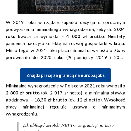
W 2019 roku w rządzie zapadła decyzja o corocznym
podwyższeniu minimalnego wynagrodzenia, żeby do
2024
roku
kwota ta wyniosła –
4 000 zł brutto
. Niestety
pandemia nałożyła korektę na rozwój gospodarki w kraju.
Mimo tego, w 2021 roku płaca minimalna wzrosła o
7%
w
porównaniu do 2020 roku (% pomiędzy 2019 i 2020
wynosił
17%
).
Znajdź pracę za granicą na europa.jobs
Minimalne wynagrodzenie w Polsce w 2021 roku wynosiło
2 800 zł brutto
(ok. 2 017 zł netto), a minimalna stawka
godzinowa –
18,30 zł brutto
(ok. 12 zł netto). Wysokość
płacy minimalnej reguluje ustawa o minimalnym
wynagrodzeniu.
Jak obliczyć zarobki NETTO za granicą? 10 Euro