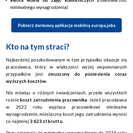
kwota wolna od zajęć komorniczych
(równowartość
minimalnego wynagrodzenia)
Pobierz darmową aplikacje mobilną europa.jobs
Kto na tym straci?
Najbardziej poszkodowanym w tym przypadku okazuje się
pracodawca, który w większości wyżej wspomnianych
przypadków jest
zmuszony do poniesienia coraz
wyższych kosztów
.
Nie mówiąc o różnych świadczeniach, przede wszystkich
rośnie
koszt zatrudnienia pracownika
. Jeżeli pracodawca
w 2022 roku wypłaca pracownikowi minimalne
wynagrodzenie, miesięczny koszt jego zatrudnienia wynosi
co najmniej
3 623 zł brutto
.
Przy założeniu że minimalne wynagrodzenie do 2024 roku