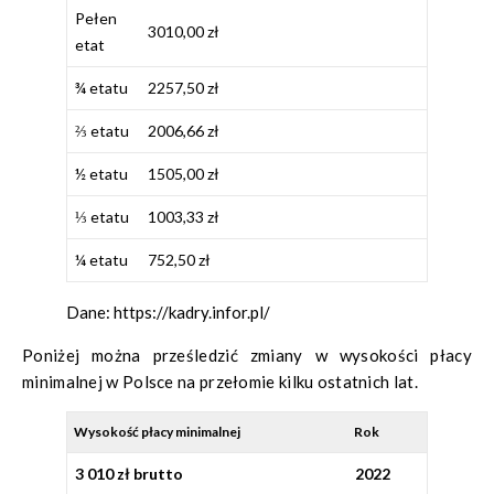
Pełen
3010,00 zł
etat
¾ etatu
2257,50 zł
⅔ etatu
2006,66 zł
½ etatu
1505,00 zł
⅓ etatu
1003,33 zł
¼ etatu
752,50 zł
Dane: https://kadry.infor.pl/
Poniżej można prześledzić zmiany w wysokości płacy
minimalnej w Polsce na przełomie kilku ostatnich lat.
Wysokość płacy minimalnej
Rok
3 010 zł brutto
2022